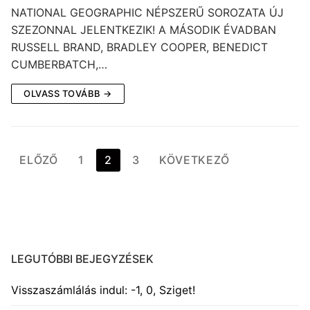
NATIONAL GEOGRAPHIC NÉPSZERŰ SOROZATA ÚJ
SZEZONNAL JELENTKEZIK! A MÁSODIK ÉVADBAN
RUSSELL BRAND, BRADLEY COOPER, BENEDICT
CUMBERBATCH,…
OLVASS TOVÁBB →
Bejegyzések
ELŐZŐ
1
2
3
KÖVETKEZŐ
lapozása
LEGUTÓBBI BEJEGYZÉSEK
Visszaszámlálás indul: -1, 0, Sziget!