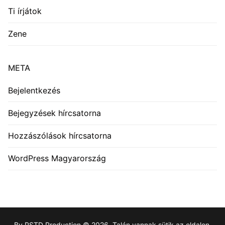
Ti írjátok
Zene
META
Bejelentkezés
Bejegyzések hírcsatorna
Hozzászólások hírcsatorna
WordPress Magyarország
By PSTD Production © 2026. Talán vannak sütik az oldalon.