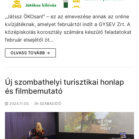
„Játssz ÖKOsan!” – ez az elnevezése annak az online
kvízjátéknak, amelyet februártól indít a GYSEV Zrt. A
középiskolás korosztály számára készülő feladatokat
február elsejétől öt…
OLVASS TOVÁBB →
Új szombathelyi turisztikai honlap
és filmbemutató
2024.11.05.
SZABADIDŐ