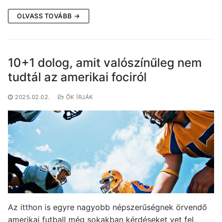
OLVASS TOVÁBB →
10+1 dolog, amit valószínűleg nem
tudtál az amerikai fociról
2025.02.02.
ŐK ÍRJÁK
Az itthon is egyre nagyobb népszerűségnek örvendő
amerikai futball még sokakban kérdéseket vet fel,