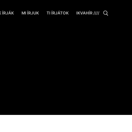
 ÍRJÁK
MI ÍRJUK
TI ÍRJÁTOK
IKVAHÍR ////
Keresése: