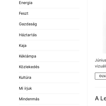
Energia
Feszt
Gazdaság
Háztartás
Kaja
Kéklámpa
Június
vizuál
Közlekedés
OLV
Kultúra
Mi írjuk
A L
Mindenmás