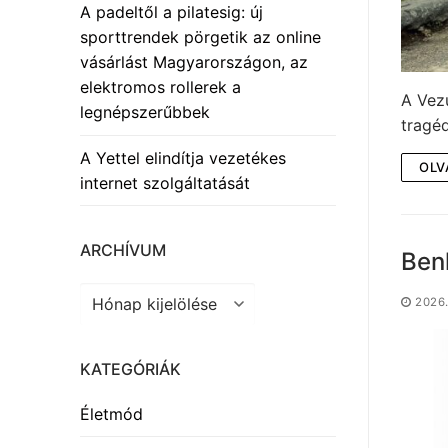
A padeltől a pilatesig: új
sporttrendek pörgetik az online
vásárlást Magyarországon, az
elektromos rollerek a
A Vezú
legnépszerűbbek
tragé
A Yettel elindítja vezetékes
OLV
internet szolgáltatását
ARCHÍVUM
Benk
Archívum
2026.
KATEGÓRIÁK
Életmód