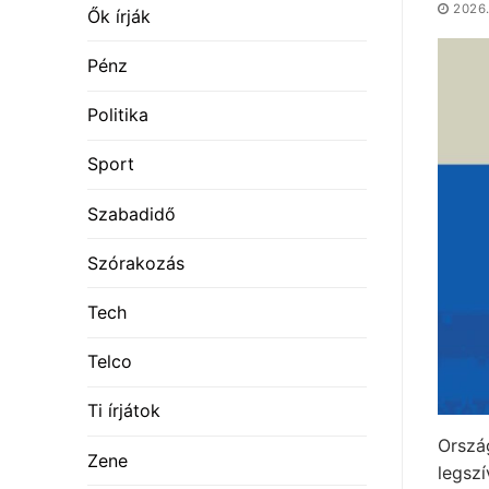
2026.
Ők írják
Pénz
Politika
Sport
Szabadidő
Szórakozás
Tech
Telco
Ti írjátok
Orszá
Zene
legsz