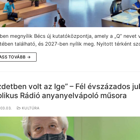
en megnyílik Bécs új kutatóközpontja, amely a „Q” nevet v
tében található, és 2027-ben nyílik meg. Nyitott térként sz
ASS TOVÁBB →
detben volt az Ige” – Fél évszázados j
olikus Rádió anyanyelvápoló műsora
03.03.
KULTÚRA