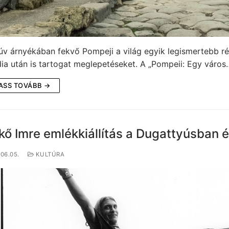
v árnyékában fekvő Pompeji a világ egyik legismertebb rég
dia után is tartogat meglepetéseket. A „Pompeii: Egy város
ASS TOVÁBB →
ő Imre emlékkiállítás a Dugattyúsban é
06.05.
KULTÚRA