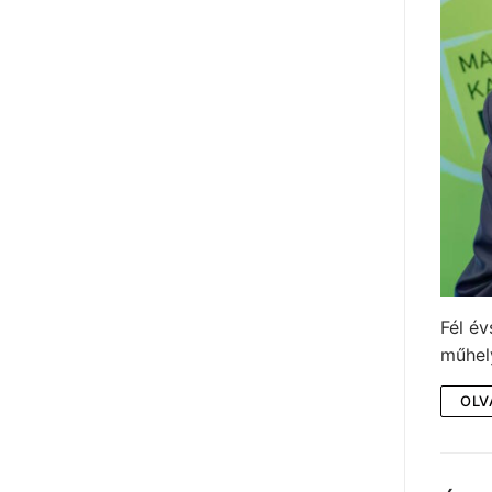
Fél é
műhel
OLV