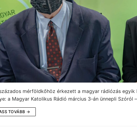
vszázados mérföldkőhöz érkezett a magyar rádiózás egyik
ye: a Magyar Katolikus Rádió március 3-án ünnepli Szóról
ASS TOVÁBB →