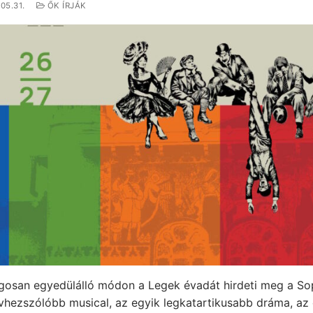
05.31.
ŐK ÍRJÁK
gosan egyedülálló módon a Legek évadát hirdeti meg a Sop
ívhezszólóbb musical, az egyik legkatartikusabb dráma, az