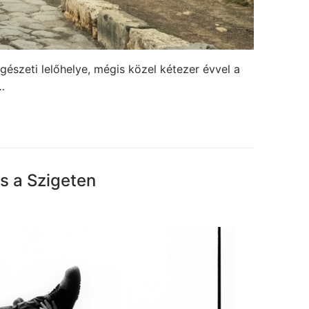
észeti lelőhelye, mégis közel kétezer évvel a
…
s a Szigeten