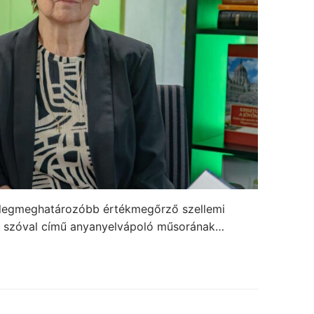
 legmeghatározóbb értékmegőrző szellemi
 – szóval című anyanyelvápoló műsorának…