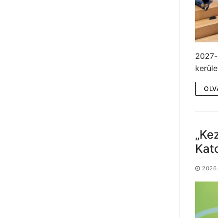
2027-b
kerüle
OLV
„Kez
Kat
2026.