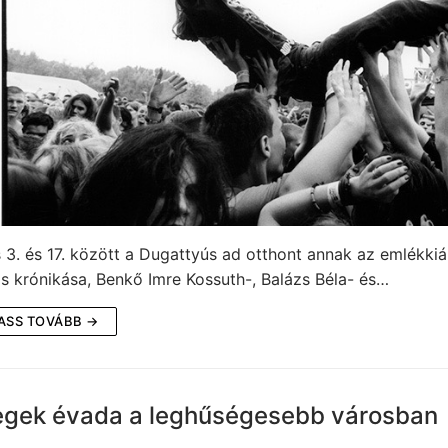
 3. és 17. között a Dugattyús ad otthont annak az emlékkiá
is krónikása, Benkő Imre Kossuth-, Balázs Béla- és…
ASS TOVÁBB →
egek évada a leghűségesebb városban