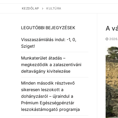
KEZDŐLAP
KULTÚRA
A vá
LEGUTÓBBI BEJEGYZÉSEK
Visszaszámlálás indul: -1, 0,
2026.
Sziget!
Munkaterület átadás –
megkezdődik a zalaszentiváni
deltavágány kivitelezése
Minden második résztvevő
sikeresen leszokott a
dohányzásról – újraindul a
Prémium Egészségpénztár
leszokástámogató programja