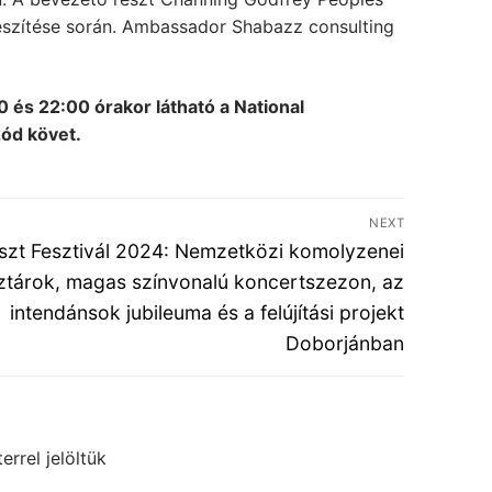
észítése során. Ambassador Shabazz consulting
0 és 22:00 órakor látható a National
ód követ.
NEXT
ext
iszt Fesztivál 2024: Nemzetközi komolyzenei
st:
ztárok, magas színvonalú koncertszezon, az
intendánsok jubileuma és a felújítási projekt
Doborjánban
errel jelöltük