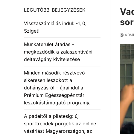
Vad
LEGUTÓBBI BEJEGYZÉSEK
sor
Visszaszámlálás indul: -1, 0,
Sziget!
ADM
Munkaterület átadás –
megkezdődik a zalaszentiváni
deltavágány kivitelezése
Minden második résztvevő
sikeresen leszokott a
dohányzásról – újraindul a
Prémium Egészségpénztár
leszokástámogató programja
A padeltől a pilatesig: új
sporttrendek pörgetik az online
vásárlást Magyarországon, az