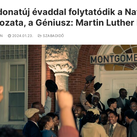
onatúj évaddal folytatódik a N
ozata, a Géniusz: Martin Luther 
IN
2024.01.23.
SZABADIDŐ