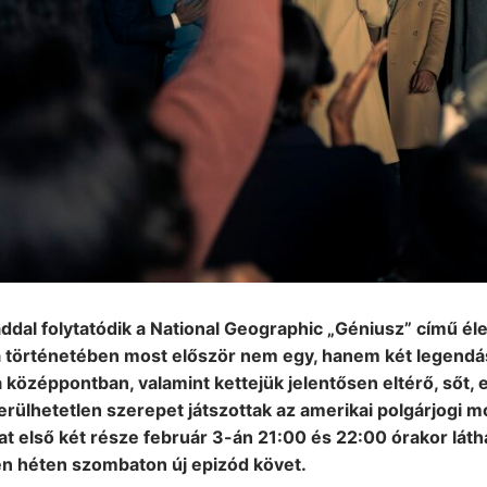
addal folytatódik a National Geographic „Géniusz” című él
a történetében most először nem egy, hanem két legendás 
 a középpontban, valamint kettejük jelentősen eltérő, sőt, 
rülhetetlen szerepet játszottak az amerikai polgárjogi m
at első két része február 3-án 21:00 és 22:00 órakor lát
n héten szombaton új epizód követ.