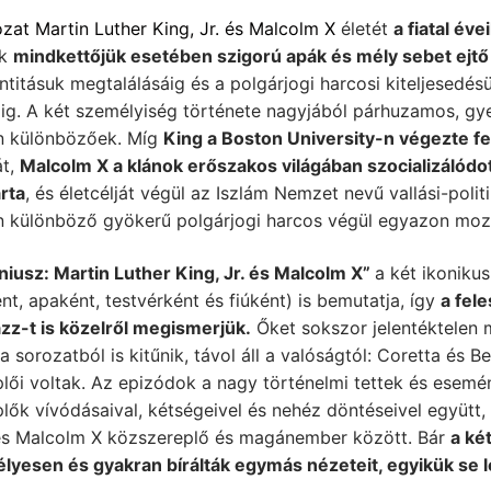
zat Martin Luther King, Jr. és Malcolm X
életét
a fiatal éve
ek
mindkettőjük esetében szigorú apák és mély sebet ejtő
ntitásuk megtalálásáig és a polgárjogi harcosi kiteljesedés
áig. A két személyiség története nagyjából párhuzamos, gy
n különbözőek. Míg
King a Boston University-n végezte f
át,
Malcolm X a klánok erőszakos világában szocializálódot
rta
, és életcélját végül az Iszlám Nemzet nevű vallási-poli
n különböző gyökerű polgárjogi harcos végül egyazon mozga
niusz: Martin Luther King, Jr. és Malcolm X”
a két ikoniku
ént, apaként, testvérként és fiúként) is bemutatja, így
a fel
zz-t is közelről megismerjük.
Őket sokszor jelentéktelen 
a sorozatból is kitűnik, távol áll a valóságtól: Coretta és
plői voltak. Az epizódok a nagy történelmi tettek és esem
lők vívódásaival, kétségeivel és nehéz döntéseivel együtt
és Malcolm X közszereplő és magánember között. Bár
a ké
lyesen és gyakran bírálták egymás nézeteit, egyikük se le