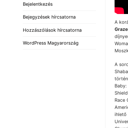
Bejelentkezés
Bejegyzések hírcsatorna
A korá
Graze
Hozzászólások hírcsatorna
díjnye
WordPress Magyarország
Woman 
Moszk
A sor
Shaba
törté
Baby: 
Shield
Race 
Americ
ihlető
Unive