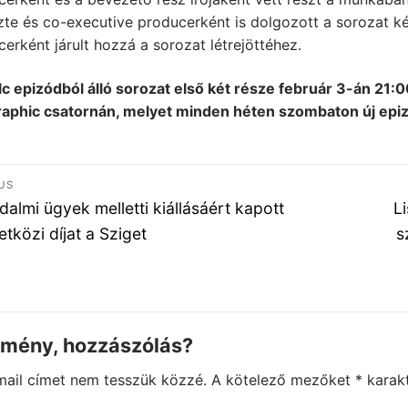
zte és co-executive producerként is dolgozott a sorozat k
erként járult hozzá a sorozat létrejöttéhez.
c epizódból álló sorozat első két része február 3-án 21:0
aphic csatornán, melyet minden héten szombaton új epiz
jegyzés
US
igáció
ous
N
dalmi ügyek melletti kiállásáért kapott
L
po
tközi díjat a Sziget
s
emény, hozzászólás?
mail címet nem tesszük közzé.
A kötelező mezőket
*
karakt