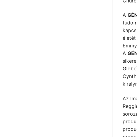
Church
A
GÉN
tudom
kapcso
életé
Emmy-
A
GÉN
sikere
Globe
Cynthi
király
Az Ima
Reggi
soroz
produc
produc
produ