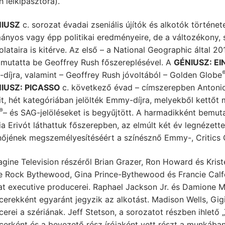
 lelkipásztora).
IUSZ
c. sorozat évadai zseniális újítók és alkotók történe
ányos vagy épp politikai eredményeire, de a változékony,
lataira is kitérve. Az első – a National Geographic által 2
t mutatta be Geoffrey Rush főszereplésével. A
GÉNIUSZ: EI
díjra, valamint – Geoffrey Rush jóvoltából – Golden Globe
IUSZ: PICASSO
c. következő évad – címszerepben Antonio
it, hét kategóriában jelölték Emmy-díjra, melyekből kettőt 
®
– és SAG-jelöléseket is begyűjtött. A harmadikként bemut
a Erivót láthattuk főszerepben, az elmúlt két év legnézett
nőjének megszemélyesítéséért a színésznő Emmy-, Critics C
gine Television részéről Brian Grazer, Ron Howard és Kris
e Rock Bythewood, Gina Prince-Bythewood és Francie Cal
at executive producerei. Raphael Jackson Jr. és Damione
erekként egyaránt jegyzik az alkotást. Madison Wells, Gigi
erei a szériának. Jeff Stetson, a sorozatot részben ihlető
cerként és a bevezető rész írójaként vett részt a munkába