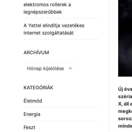
elektromos rollerek a
legnépszerűbbek
A Yettel elindítja vezetékes
internet szolgáltatását
ARCHÍVUM
Archívum
KATEGÓRIÁK
Új év
széri
Életmód
X, áll
megke
Energia
soroz
minde
Feszt