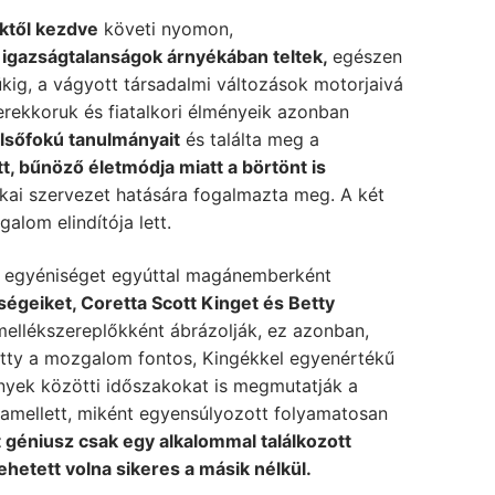
iktől kezdve
követi nyomon,
 igazságtalanságok árnyékában teltek,
egészen
ükig, a vágyott társadalmi változások motorjaivá
erekkoruk és fiatalkori élményeik azonban
elsőfokú tanulmányait
és találta meg a
t, bűnöző életmódja miatt a börtönt is
tikai szervezet hatására fogalmazta meg. A két
lom elindítója lett.
s egyéniséget egyúttal magánemberként
eségeiket, Coretta Scott Kinget és Betty
mellékszereplőkként ábrázolják, ez azonban,
 Betty a mozgalom fontos, Kingékkel egyenértékű
ények közötti időszakokat is megmutatják a
, amellett, miként egyensúlyozott folyamatosan
t géniusz csak egy alkalommal találkozott
hetett volna sikeres a másik nélkül.