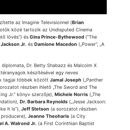
ítette az Imagine Televisionnel (
Brian
otók közé tartozik az Undisputed Cinema
tő lövés”) és
Gina Prince-Bythewood
(“The
 Jackson Jr.
és
Damione Macedon
(„Power”, „A
ó, diplomata, Dr. Betty Shabazz és Malcolm X
ttéranyagok készítésével egy neves
k tagjai többek között
Jamal Joseph
(„Panther
orozatot részben ihlető „The Sword and The
ing Jr.” könyv szerzője),
Michele Norris
(„The
ndation),
Dr. Barbara Reynolds
(„Jesse Jackson:
ke It Is”),
Jeff Stetson
(a sorozatot részben
e producere),
Jeanne Theoharis
(a City
l A. Walrond Jr.
(a First Corinthian Baptist