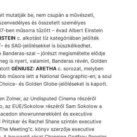
teit mutatják be, nem csupán a művészeti,
 szenvedélyes és összetett személyes
017-ben műsorra tűzött – évad Albert Einstein
NSTEIN
c. alkotást tíz kategóriában jelölték
®
– és SAG-jelölésekkel is büszkélkedhet.
 Banderas-szal – jórészt megismételte elődje
meg is nyert, valamint, Banderas révén, Golden
atott
GÉNIUSZ: ARETHA
c. sorozat, melyben
ebb műsora lett a National Geographic-en; a soul
hoice- és Golden Globe-jelöléseket is kapott.
ten Zolner, az Undisputed Cinema részéről
fo, az EUE/Sokolow részéről Sam Sokolow a
 Macedon showrunnerekként és executive
 Pritzker és Rachel Shane szintén executive
 „The Meeting”c. könyv szerzője executive
n. A bevezető részt Channing Godfrey Peoples