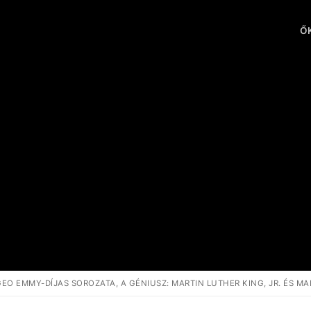
ŐK
O EMMY-DÍJAS SOROZATA, A GÉNIUSZ: MARTIN LUTHER KING, JR. ÉS M