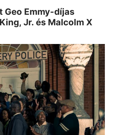
at Geo Emmy-díjas
King, Jr. és Malcolm X