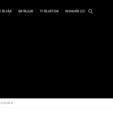
 ÍRJÁK
MI ÍRJUK
TI ÍRJÁTOK
IKVAHÍR ////
Keresése:
ALCOLM X