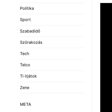
Politika
Sport
Szabadidő
Szórakozás
Tech
Telco
Ti írjátok
Zene
META