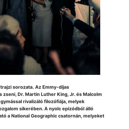
etrajzi sorozata. Az Emmy-díjas
zseni, Dr. Martin Luther King, Jr. és Malcolm
egymással rivalizáló filozófiája, melyek
ozgalom sikerében. A nyolc epizódból álló
ható a National Geographic csatornán, melyeket