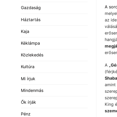
A soro
Gazdaság
mely
Háztartás
az ide
válás
Kaja
erőse
hangj
Kéklámpa
megjá
erőse
Közlekedés
A
„Gé
Kultúra
(férjk
Shaba
Mi írjuk
amint 
Mindenmás
szere
szerep
Ők írják
King 
szemé
Pénz