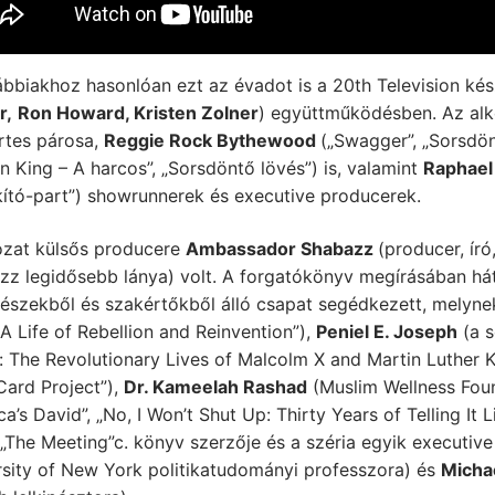
bbiakhoz hasonlóan ezt az évadot is a 20th Television kész
r,
Ron Howard, Kristen Zolner
) együttműködésben. Az alk
rtes párosa,
Reggie Rock Bythewood
(„Swagger”, „Sorsdön
King – A harcos”, „Sorsdöntő lövés”) is, valamint
Raphael
ító-part”) showrunnerek és executive producerek.
ozat külsős producere
Ambassador Shabazz
(producer, ír
zz legidősebb lánya) volt. A forgatókönyv megírásában há
nészekből és szakértőkből álló csapat segédkezett, melyne
A Life of Rebellion and Reinvention”),
Peniel E. Joseph
(a s
: The Revolutionary Lives of Malcolm X and Martin Luther K
Card Project”),
Dr. Kameelah Rashad
(Muslim Wellness Fou
a’s David”, „No, I Won’t Shut Up: Thirty Years of Telling It Li
 „The Meeting”c. könyv szerzője és a széria egyik executiv
rsity of New York politikatudományi professzora) és
Michae