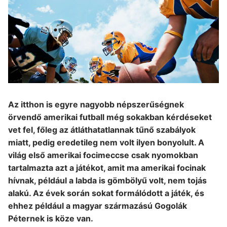
Az itthon is egyre nagyobb népszerűségnek
örvendő amerikai futball még sokakban kérdéseket
vet fel, főleg az átláthatatlannak tűnő szabályok
miatt, pedig eredetileg nem volt ilyen bonyolult. A
világ első amerikai focimeccse csak nyomokban
tartalmazta azt a játékot, amit ma amerikai focinak
hívnak, például a labda is gömbölyű volt, nem tojás
alakú. Az évek során sokat formálódott a játék, és
ehhez például a magyar származású Gogolák
Péternek is köze van.