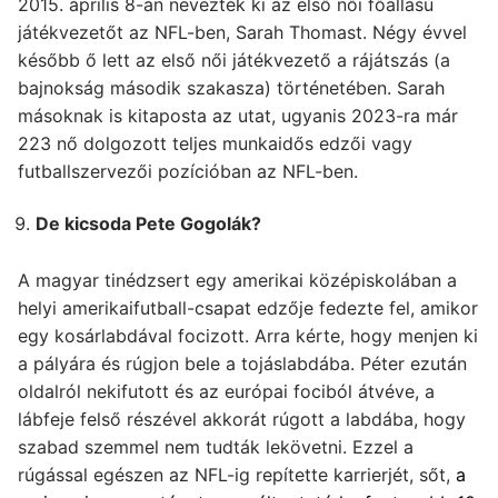
2015. április 8-án nevezték ki az első női főállású
játékvezetőt az NFL-ben, Sarah Thomast. Négy évvel
később ő lett az első női játékvezető a rájátszás (a
bajnokság második szakasza) történetében. Sarah
másoknak is kitaposta az utat, ugyanis 2023-ra már
223 nő dolgozott teljes munkaidős edzői vagy
futballszervezői pozícióban az NFL-ben.
De kicsoda Pete Gogolák?
A magyar tinédzsert egy amerikai középiskolában a
helyi amerikaifutball-csapat edzője fedezte fel, amikor
egy kosárlabdával focizott. Arra kérte, hogy menjen ki
a pályára és rúgjon bele a tojáslabdába. Péter ezután
oldalról nekifutott és az európai fociból átvéve, a
lábfeje felső részével akkorát rúgott a labdába, hogy
szabad szemmel nem tudták lekövetni. Ezzel a
rúgással egészen az NFL-ig repítette karrierjét, sőt,
a