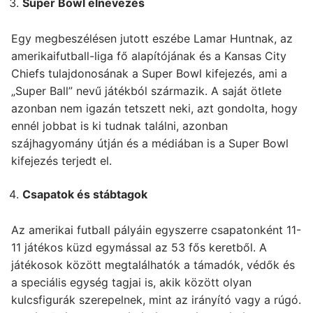
Super Bowl elnevezés
Egy megbeszélésen jutott eszébe Lamar Huntnak, az
amerikaifutball-liga fő alapítójának és a Kansas City
Chiefs tulajdonosának a Super Bowl kifejezés, ami a
„Super Ball” nevű játékból származik. A saját ötlete
azonban nem igazán tetszett neki, azt gondolta, hogy
ennél jobbat is ki tudnak találni, azonban
szájhagyomány útján és a médiában is a Super Bowl
kifejezés terjedt el.
Csapatok és stábtagok
Az amerikai futball pályáin egyszerre csapatonként 11-
11 játékos küzd egymással az 53 fős keretből. A
játékosok között megtalálhatók a támadók, védők és
a speciális egység tagjai is, akik között olyan
kulcsfigurák szerepelnek, mint az irányító vagy a rúgó.