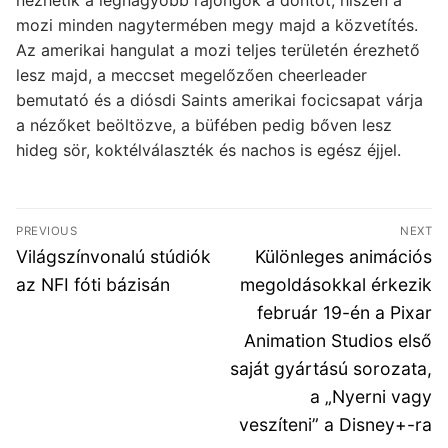
nézhetik a legnagyobb rajongók a döntőt, hiszen a
mozi minden nagytermében megy majd a közvetítés.
Az amerikai hangulat a mozi teljes területén érezhető
lesz majd, a meccset megelőzően cheerleader
bemutató és a diósdi Saints amerikai focicsapat várja
a nézőket beöltözve, a büfében pedig bőven lesz
hideg sör, koktélválaszték és nachos is egész éjjel.
Bejegyzés
PREVIOUS
NEXT
navigáció
Previous
Next
Világszínvonalú stúdiók
Különleges animációs
post:
post:
az NFI fóti bázisán
megoldásokkal érkezik
február 19-én a Pixar
Animation Studios első
saját gyártású sorozata,
a „Nyerni vagy
veszíteni” a Disney+-ra