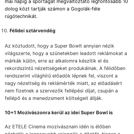
mai napig a sportágat megváltoztató legfontosabb 10
dolog közt tartják számon a Gogolák-féle
rúgótechnikát.
Félidei sztárvendég
Az köztudott, hogy a Super Bowlt annyian nézik
világszerte, hogy a szünetekben leadott reklámokat a
márkák külön, erre az alkalomra készítik el és
rekordszintű nézettségeket produkálnak. A félidőben
rendszerint világhírű előadók lépnek fel, viszont a
nagy nézettség és reklámérték miatt, az előadásért
nem fizetnek a szervezők fellépési díjat, csupán a
fellépő és a menedzsment költségeit állják.
10+1 Mozivászonra kerül az idei Super Bowl is
Az ETELE Cinema mozivásznain idén is élőben