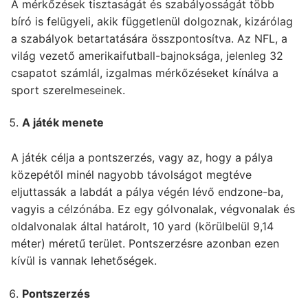
A mérkőzések tisztaságát és szabályosságát több
bíró is felügyeli, akik függetlenül dolgoznak, kizárólag
a szabályok betartatására összpontosítva. Az NFL, a
világ vezető amerikaifutball-bajnoksága, jelenleg 32
csapatot számlál, izgalmas mérkőzéseket kínálva a
sport szerelmeseinek.
A játék menete
A játék célja a pontszerzés, vagy az, hogy a pálya
közepétől minél nagyobb távolságot megtéve
eljuttassák a labdát a pálya végén lévő endzone-ba,
vagyis a célzónába. Ez egy gólvonalak, végvonalak és
oldalvonalak által határolt, 10 yard (körülbelül 9,14
méter) méretű terület. Pontszerzésre azonban ezen
kívül is vannak lehetőségek.
Pontszerzés