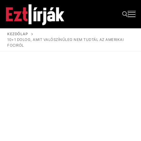
Ugrás
a
tartalomra
KEZDŐLAP
10+1 DOLOG, AMIT VALÓSZÍNŰLEG NEM TUDTÁL AZ AMERIKAI
Keresése:
FOCIRÓL