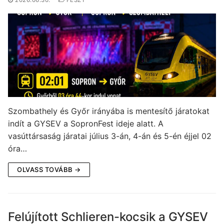
2026.06.30.
FESZT
Szombathely és Győr irányába is mentesítő járatokat
indít a GYSEV a SopronFest ideje alatt. A
vasúttársaság járatai július 3-án, 4-án és 5-én éjjel 02
óra…
OLVASS TOVÁBB →
Felújított Schlieren-kocsik a GYSEV