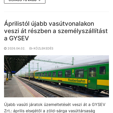
Áprilistól újabb vasútvonalakon
veszi át részben a személyszállítást
a GYSEV
2026.04.02.
KÖZLEKEDÉS
Újabb vasúti járatok üzemeltetését veszi át a GYSEV
Zrt.: április elsejétől a zöld-sárga vasúttársaság