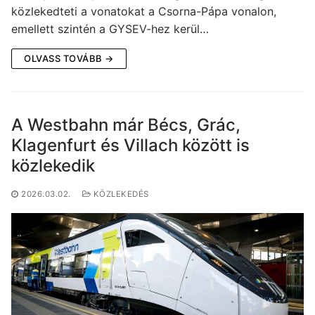
közlekedteti a vonatokat a Csorna-Pápa vonalon,
emellett szintén a GYSEV-hez kerül…
OLVASS TOVÁBB →
A Westbahn már Bécs, Grác,
Klagenfurt és Villach között is
közlekedik
2026.03.02.
KÖZLEKEDÉS