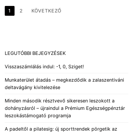
Bejegyzések
1
2
KÖVETKEZŐ
lapozása
LEGUTÓBBI BEJEGYZÉSEK
Visszaszámlálás indul: -1, 0, Sziget!
Munkaterület átadás – megkezdődik a zalaszentiváni
deltavágány kivitelezése
Minden második résztvevő sikeresen leszokott a
dohányzásról – újraindul a Prémium Egészségpénztár
leszokástámogató programja
A padeltől a pilatesig: új sporttrendek pörgetik az