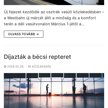
Új fejezet kezdődik az osztrák vasúti közlekedésben –
a Westbahn új mércét állít a minőség és a komfort
terén a déli vasútvonalon Március 1-jétől a…
OLVASS TOVÁBB →
Díjazták a bécsi repteret
2026.02.26.
KÖZLEKEDÉS