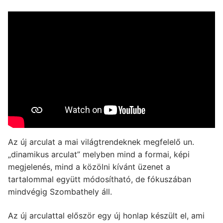
Az új arculat a mai világtrendeknek megfelelő un.
„dinamikus arculat” melyben mind a formai, képi
megjelenés, mind a közölni kívánt üzenet a
tartalommal együtt módosítható, de fókuszában
mindvégig Szombathely áll.
Az új arculattal először egy új honlap készült el, ami