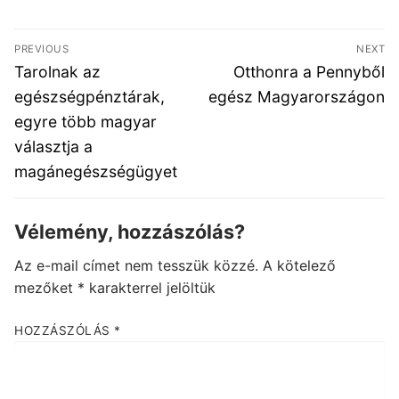
Bejegyzés
PREVIOUS
NEXT
navigáció
Previous
Next
Tarolnak az
Otthonra a Pennyből
post:
post:
egészségpénztárak,
egész Magyarországon
egyre több magyar
választja a
magánegészségügyet
Vélemény, hozzászólás?
Az e-mail címet nem tesszük közzé.
A kötelező
mezőket
*
karakterrel jelöltük
HOZZÁSZÓLÁS
*