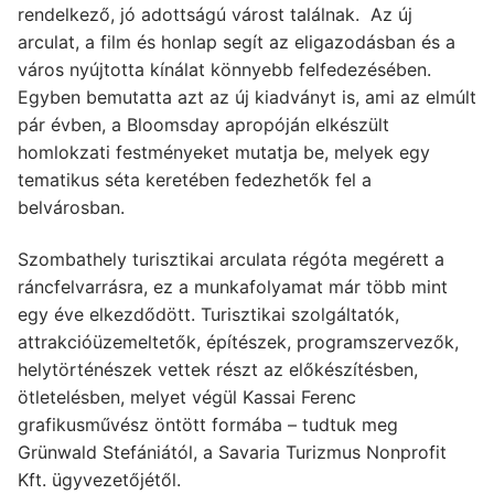
rendelkező, jó adottságú várost találnak. Az új
arculat, a film és honlap segít az eligazodásban és a
város nyújtotta kínálat könnyebb felfedezésében.
Egyben bemutatta azt az új kiadványt is, ami az elmúlt
pár évben, a Bloomsday apropóján elkészült
homlokzati festményeket mutatja be, melyek egy
tematikus séta keretében fedezhetők fel a
belvárosban.
Szombathely turisztikai arculata régóta megérett a
ráncfelvarrásra, ez a munkafolyamat már több mint
egy éve elkezdődött. Turisztikai szolgáltatók,
attrakcióüzemeltetők, építészek, programszervezők,
helytörténészek vettek részt az előkészítésben,
ötletelésben, melyet végül Kassai Ferenc
grafikusművész öntött formába – tudtuk meg
Grünwald Stefániától, a Savaria Turizmus Nonprofit
Kft. ügyvezetőjétől.