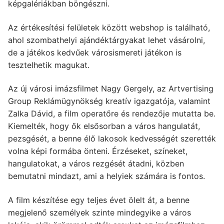
képgalériákban böngészni.
Az értékesítési felületek között webshop is található,
ahol szombathelyi ajándéktárgyakat lehet vásárolni,
de a játékos kedvűek városismereti játékon is
tesztelhetik magukat.
Az új városi imázsfilmet Nagy Gergely, az Artvertising
Group Reklámügynökség kreatív igazgatója, valamint
Zalka Dávid, a film operatőre és rendezője mutatta be.
Kiemelték, hogy ők elsősorban a város hangulatát,
pezsgését, a benne élő lakosok kedvességét szerették
volna képi formába önteni. Érzéseket, színeket,
hangulatokat, a város rezgését átadni, közben
bemutatni mindazt, ami a helyiek számára is fontos.
A film készítése egy teljes évet ölelt át, a benne
megjelenő személyek szinte mindegyike a város