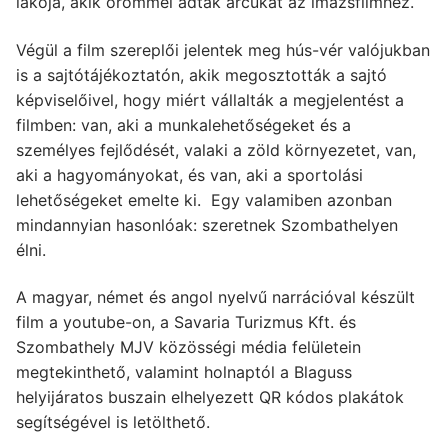
lakója, akik örömmel adták arcukat az imázsfilmhez.
Végül a film szereplői jelentek meg hús-vér valójukban
is a sajtótájékoztatón, akik megosztották a sajtó
képviselőivel, hogy miért vállalták a megjelentést a
filmben: van, aki a munkalehetőségeket és a
személyes fejlődését, valaki a zöld környezetet, van,
aki a hagyományokat, és van, aki a sportolási
lehetőségeket emelte ki. Egy valamiben azonban
mindannyian hasonlóak: szeretnek Szombathelyen
élni.
A magyar, német és angol nyelvű narrációval készült
film a youtube-on, a Savaria Turizmus Kft. és
Szombathely MJV közösségi média felületein
megtekinthető, valamint holnaptól a Blaguss
helyijáratos buszain elhelyezett QR kódos plakátok
segítségével is letölthető.