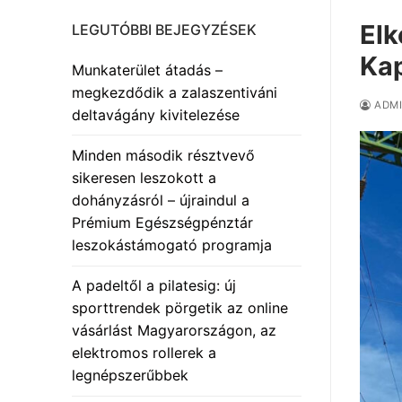
Elk
LEGUTÓBBI BEJEGYZÉSEK
Ka
Munkaterület átadás –
megkezdődik a zalaszentiváni
ADM
deltavágány kivitelezése
Minden második résztvevő
sikeresen leszokott a
dohányzásról – újraindul a
Prémium Egészségpénztár
leszokástámogató programja
A padeltől a pilatesig: új
sporttrendek pörgetik az online
vásárlást Magyarországon, az
elektromos rollerek a
legnépszerűbbek