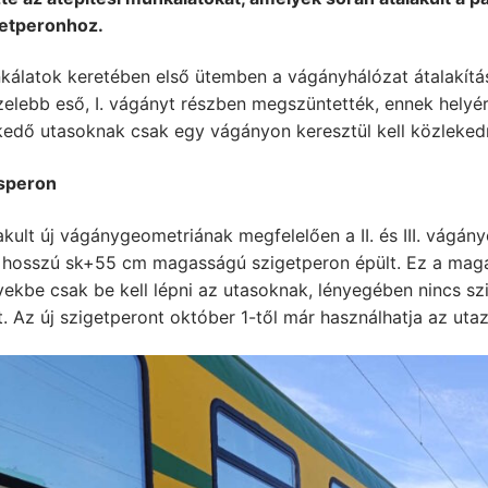
getperonhoz.
kálatok keretében első ütemben a vágányhálózat átalakítás
elebb eső, I. vágányt részben megszüntették, ennek helyére 
kedő utasoknak csak egy vágányon keresztül kell közlekedn
speron
akult új vágánygeometriának megfelelően a II. és III. vágá
 hosszú sk+55 cm magasságú szigetperon épült. Ez a magas
ekbe csak be kell lépni az utasoknak, lényegében nincs sz
. Az új szigetperont október 1-től már használhatja az ut