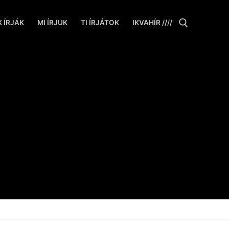
 ÍRJÁK
MI ÍRJUK
TI ÍRJÁTOK
IKVAHÍR ////
Keresése: