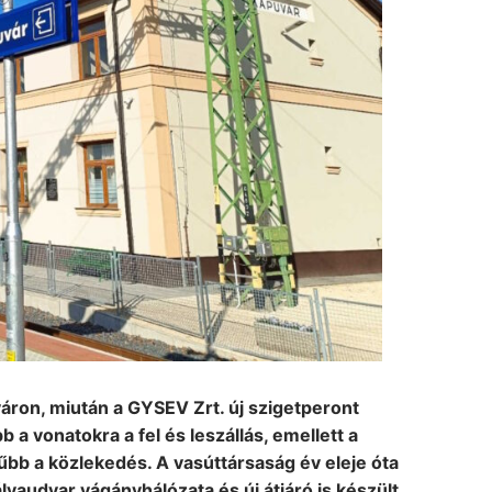
ron, miután a GYSEV Zrt. új szigetperont
 vonatokra a fel és leszállás, emellett a
bb a közlekedés. A vasúttársaság év eleje óta
lyaudvar vágányhálózata és új átjáró is készült