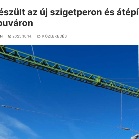
észült az új szigetperon és átép
puváron
IN
2025.10.14.
KÖZLEKEDÉS