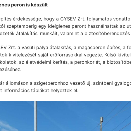
enes peron is készült
építés érdekessége, hogy a GYSEV Zrt. folyamatos vonatfor
tól szeptemberig egy ideiglenes peront használhattak az 
ezeték átalakítási munkáit, valamint a biztosítóberendezés 
V Zrt. a vasúti pálya átalakítás, a magasperon építés, a fel
tok kivitelezését saját erőforrásokkal végezte. Külső kivit
kolatok, az életvédelmi kerítés, a peronkorlát, a biztosítób
lezéséhez.
r állomáson a szigetperonhoz vezető új, szintbeni gyalogos 
t információs táblákat helyeztek el.