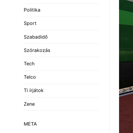
Politika
Sport
Szabadidő
Szórakozás
Tech
Telco
Ti írjátok
Zene
META