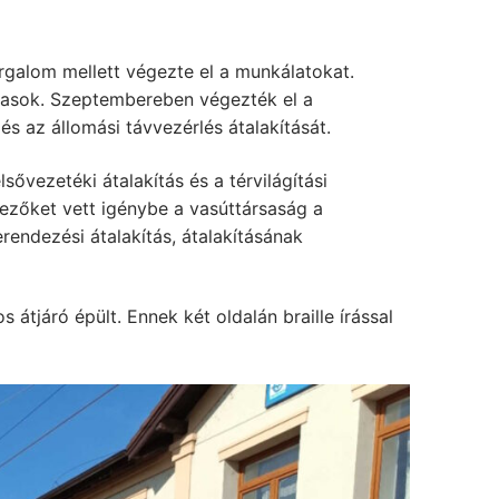
galom mellett végezte el a munkálatokat.
utasok. Szeptembereben végezték el a
és az állomási távvezérlés átalakítását.
sővezetéki átalakítás és a térvilágítási
elezőket vett igénybe a vasúttársaság a
erendezési átalakítás, átalakításának
átjáró épült. Ennek két oldalán braille írással