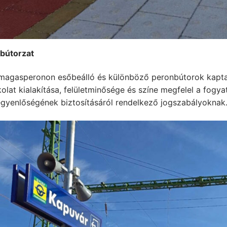
bútorzat
 magasperonon esőbeálló és különböző peronbútorok kapta
olat kialakítása, felületminősége és színe megfelel a fogy
egyenlőségének biztosításáról rendelkező jogszabályoknak