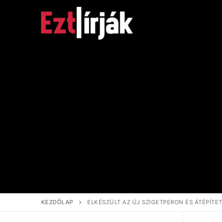
Ugrás
a
tartalomra
KEZDŐLAP
ELKÉSZÜLT AZ ÚJ SZIGETPERON ÉS ÁTÉPÍ