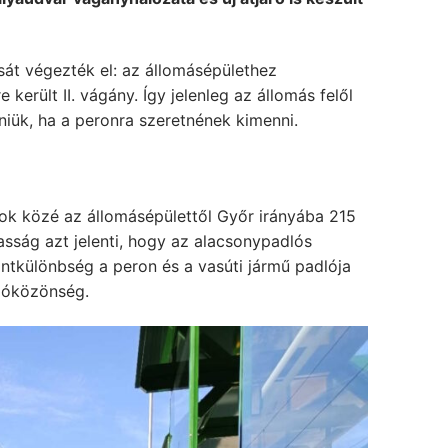
át végezték el: az állomásépülethez
került II. vágány. Így jelenleg az állomás felől
iük, ha a peronra szeretnének kimenni.
nyok közé az állomásépülettől Győr irányába 215
ság azt jelenti, hogy az alacsonypadlós
intkülönbség a peron és a vasúti jármű padlója
azóközönség.