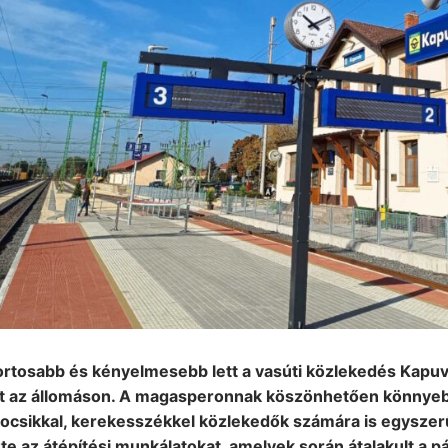
rtosabb és kényelmesebb lett a vasúti közlekedés Kapuvá
tt az állomáson. A magasperonnak köszönhetően könnyebb a
ocsikkal, kerekesszékkel közlekedők számára is egyszerű
e az átépítési munkálatokat, amelyek során átalakult a pá