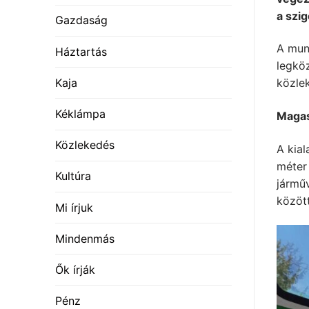
a szi
Gazdaság
A mun
Háztartás
legköz
Kaja
közle
Kéklámpa
Maga
Közlekedés
A kial
méter
Kultúra
járműv
között
Mi írjuk
Mindenmás
Ők írják
Pénz