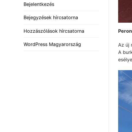
Bejelentkezés
Bejegyzések hírcsatorna
Hozzászólások hírcsatorna
Peron
WordPress Magyarország
Az új
A burk
esély