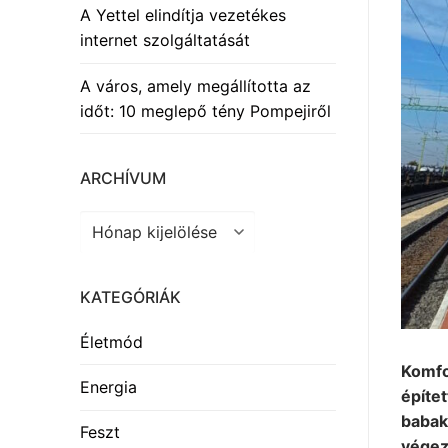
A Yettel elindítja vezetékes
internet szolgáltatását
A város, amely megállította az
időt: 10 meglepő tény Pompejiről
ARCHÍVUM
Archívum
KATEGÓRIÁK
Életmód
Komfo
Energia
építe
babak
Feszt
végezt