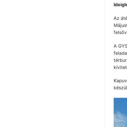
Ideigl
Az át
Május
felsőv
A GYSE
felada
térbur
kivite
Kapuvá
készül