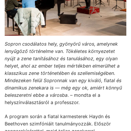
Sopron csodálatos hely, gyönyörű város, amelynek
lenyűgöző történelme van. Tökéletes környezetet
nyújt a zene tanításához és tanulásához, egy olyan
helyet, ahol az ember teljes mértékben elmerülhet a
klasszikus zene történetében és szellemiségében.
Mindezeken felül Sopronnak van egy kiváló, fiatal és
dinamikus zenekara is — még egy ok, amiért könnyű
beleszeretni ebbe a városba
. – mondta el a
helyszínválasztásról a professzor.
A program során a fiatal karmesterek Haydn és
Beethoven szimfóniáit tanulmányozzák. Először
zongorakísérettel, majd teljes zenekarral