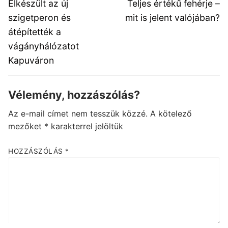
navigáció
Previous
Next
Elkészült az új
Teljes értékű fehérje –
post:
post:
szigetperon és
mit is jelent valójában?
átépítették a
vágányhálózatot
Kapuváron
Vélemény, hozzászólás?
Az e-mail címet nem tesszük közzé.
A kötelező
mezőket
*
karakterrel jelöltük
HOZZÁSZÓLÁS
*