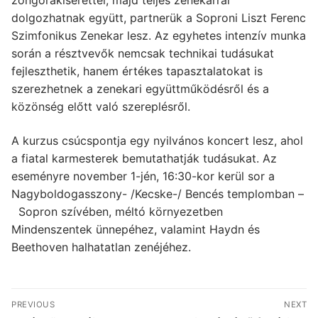
dolgozhatnak együtt, partnerük a Soproni Liszt Ferenc
Szimfonikus Zenekar lesz. Az egyhetes intenzív munka
során a résztvevők nemcsak technikai tudásukat
fejleszthetik, hanem értékes tapasztalatokat is
szerezhetnek a zenekari együttműködésről és a
közönség előtt való szereplésről.
A kurzus csúcspontja egy nyilvános koncert lesz, ahol
a fiatal karmesterek bemutathatják tudásukat. Az
eseményre november 1-jén, 16:30-kor kerül sor a
Nagyboldogasszony- /Kecske-/ Bencés templomban –
Sopron szívében, méltó környezetben
Mindenszentek ünnepéhez, valamint Haydn és
Beethoven halhatatlan zenéjéhez.
Bejegyzés
PREVIOUS
NEXT