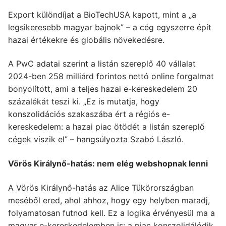
Export különdíjat a BioTechUSA kapott, mint a „a
legsikeresebb magyar bajnok” – a cég egyszerre épít
hazai értékekre és globális növekedésre.
A PwC adatai szerint a listán szereplő 40 vállalat
2024-ben 258 milliárd forintos nettó online forgalmat
bonyolított, ami a teljes hazai e-kereskedelem 20
százalékát teszi ki. „Ez is mutatja, hogy
konszolidációs szakaszába ért a régiós e-
kereskedelem: a hazai piac ötödét a listán szereplő
cégek viszik el” – hangsúlyozta Szabó László.
Vörös Királynő-hatás: nem elég webshopnak lenni
A Vörös Királynő-hatás az Alice Tükörországban
meséből ered, ahol ahhoz, hogy egy helyben maradj,
folyamatosan futnod kell. Ez a logika érvényesül ma a
magyar e-kereskedelemben is: a piac konszolidálódik,