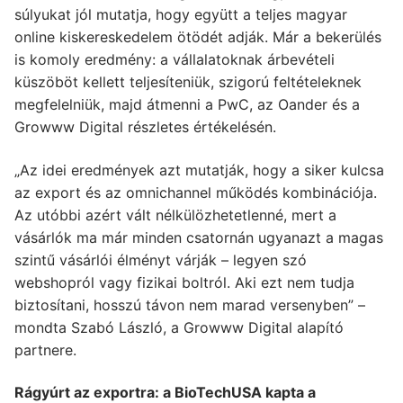
súlyukat jól mutatja, hogy együtt a teljes magyar
online kiskereskedelem ötödét adják. Már a bekerülés
is komoly eredmény: a vállalatoknak árbevételi
küszöböt kellett teljesíteniük, szigorú feltételeknek
megfelelniük, majd átmenni a PwC, az Oander és a
Growww Digital részletes értékelésén.
„Az idei eredmények azt mutatják, hogy a siker kulcsa
az export és az omnichannel működés kombinációja.
Az utóbbi azért vált nélkülözhetetlenné, mert a
vásárlók ma már minden csatornán ugyanazt a magas
szintű vásárlói élményt várják – legyen szó
webshopról vagy fizikai boltról. Aki ezt nem tudja
biztosítani, hosszú távon nem marad versenyben” –
mondta Szabó László, a Growww Digital alapító
partnere.
Rágyúrt az exportra: a BioTechUSA kapta a