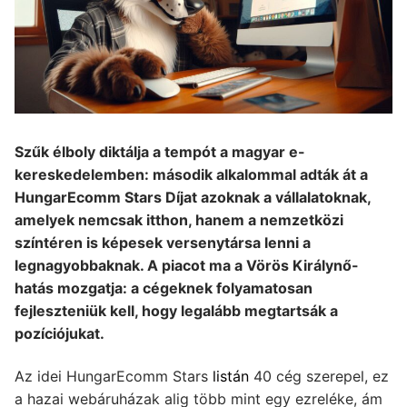
Szűk élboly diktálja a tempót a magyar e-
kereskedelemben: második alkalommal adták át a
HungarEcomm Stars Díjat azoknak a vállalatoknak,
amelyek nemcsak itthon, hanem a nemzetközi
színtéren is képesek versenytársa lenni a
legnagyobbaknak. A piacot ma a Vörös Királynő-
hatás mozgatja: a cégeknek folyamatosan
fejleszteniük kell, hogy legalább megtartsák a
pozíciójukat.
Az idei HungarEcomm Stars
listán
40 cég szerepel, ez
a hazai webáruházak alig több mint egy ezreléke, ám