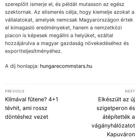
szereplőit ismerje el, és példát mutasson az egész
szektornak. Az elismerés célja, hogy kiemelje azokat a
vállalatokat, amelyek nemcsak Magyarországon értek
el kimagasló eredményeket, hanem a nemzetközi
piacon is képesek megállni a helyüket, ezáltal
hozzájárulva a magyar gazdaság növekedéséhez és
exportteljesítményéhez.
A díj honlapja:
hungarecommstars.hu
Bejegyzés
PREVIOUS
NEXT
navigáció
Previous
Next
Klímával fűtene? 4+1
Elkészült az új
post:
post:
tévhit, ami rossz
szigetperon és
döntéshez vezet
átépítették a
vágányhálózatot
Kapuváron