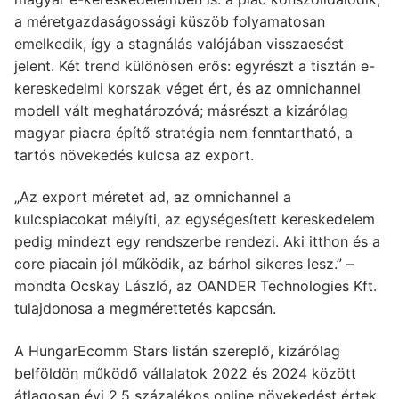
a méretgazdaságossági küszöb folyamatosan
emelkedik, így a stagnálás valójában visszaesést
jelent. Két trend különösen erős: egyrészt a tisztán e-
kereskedelmi korszak véget ért, és az omnichannel
modell vált meghatározóvá; másrészt a kizárólag
magyar piacra építő stratégia nem fenntartható, a
tartós növekedés kulcsa az export.
„Az export méretet ad, az omnichannel a
kulcspiacokat mélyíti, az egységesített kereskedelem
pedig mindezt egy rendszerbe rendezi. Aki itthon és a
core piacain jól működik, az bárhol sikeres lesz.” –
mondta Ocskay László, az OANDER Technologies Kft.
tulajdonosa a megmérettetés kapcsán.
A HungarEcomm Stars listán szereplő, kizárólag
belföldön működő vállalatok 2022 és 2024 között
átlagosan évi 2,5 százalékos online növekedést értek