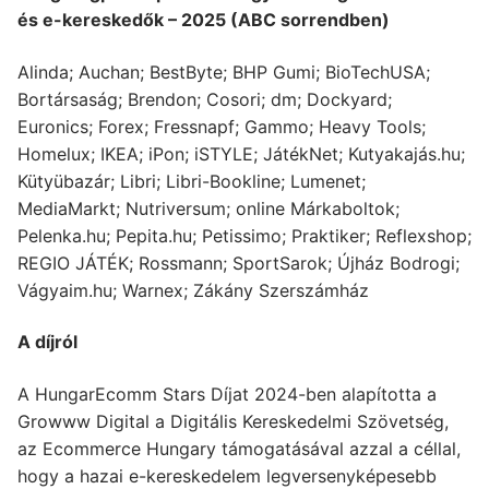
és e-kereskedők – 2025 (ABC sorrendben)
Alinda; Auchan; BestByte; BHP Gumi; BioTechUSA;
Bortársaság; Brendon; Cosori; dm; Dockyard;
Euronics; Forex; Fressnapf; Gammo; Heavy Tools;
Homelux; IKEA; iPon; iSTYLE; JátékNet; Kutyakajás.hu;
Kütyübazár; Libri; Libri-Bookline; Lumenet;
MediaMarkt; Nutriversum; online Márkaboltok;
Pelenka.hu; Pepita.hu; Petissimo; Praktiker; Reflexshop;
REGIO JÁTÉK; Rossmann; SportSarok; Újház Bodrogi;
Vágyaim.hu; Warnex; Zákány Szerszámház
A díjról
A HungarEcomm Stars Díjat 2024-ben alapította a
Growww Digital a Digitális Kereskedelmi Szövetség,
az Ecommerce Hungary támogatásával azzal a céllal,
hogy a hazai e-kereskedelem legversenyképesebb