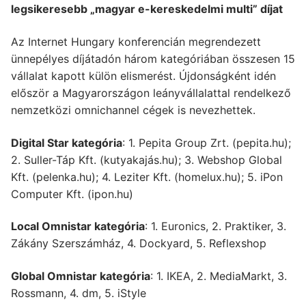
legsikeresebb „magyar e-kereskedelmi multi” díjat
Az Internet Hungary konferencián megrendezett
ünnepélyes díjátadón három kategóriában összesen 15
vállalat kapott külön elismerést. Újdonságként idén
először a Magyarországon leányvállalattal rendelkező
nemzetközi omnichannel cégek is nevezhettek.
Digital Star kategória
: 1. Pepita Group Zrt. (pepita.hu);
2. Suller-Táp Kft. (kutyakajás.hu); 3. Webshop Global
Kft. (pelenka.hu); 4. Leziter Kft. (homelux.hu); 5. iPon
Computer Kft. (ipon.hu)
Local Omnistar kategória
: 1. Euronics, 2. Praktiker, 3.
Zákány Szerszámház, 4. Dockyard, 5. Reflexshop
Global Omnistar kategória
: 1. IKEA, 2. MediaMarkt, 3.
Rossmann, 4. dm, 5. iStyle