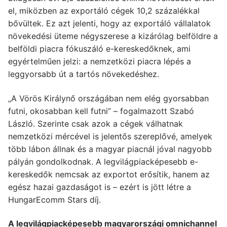
el, miközben az exportáló cégek 10,2 százalékkal
bővültek. Ez azt jelenti, hogy az exportáló vállalatok
növekedési üteme négyszerese a kizárólag belföldre a
belföldi piacra fókuszáló e-kereskedőknek, ami
egyértelműen jelzi: a nemzetközi piacra lépés a
leggyorsabb út a tartós növekedéshez.
„A Vörös Királynő országában nem elég gyorsabban
futni, okosabban kell futni” – fogalmazott Szabó
László. Szerinte csak azok a cégek válhatnak
nemzetközi mércével is jelentős szereplővé, amelyek
több lábon állnak és a magyar piacnál jóval nagyobb
pályán gondolkodnak. A legvilágpiacképesebb e-
kereskedők nemcsak az exportot erősítik, hanem az
egész hazai gazdaságot is – ezért is jött létre a
HungarEcomm Stars díj.
A legvilágpiacképesebb magyarországi omnichannel