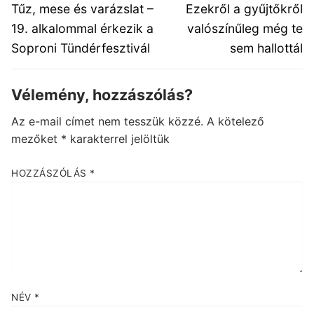
navigáció
Previous
Next
Tűz, mese és varázslat –
Ezekről a gyűjtőkről
post:
post:
19. alkalommal érkezik a
valószínűleg még te
Soproni Tündérfesztivál
sem hallottál
Vélemény, hozzászólás?
Az e-mail címet nem tesszük közzé.
A kötelező
mezőket
*
karakterrel jelöltük
HOZZÁSZÓLÁS
*
NÉV
*