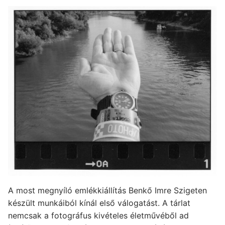
A most megnyíló emlékkiállítás Benkő Imre Szigeten
készült munkáiból kínál első válogatást. A tárlat
nemcsak a fotográfus kivételes életművéből ad