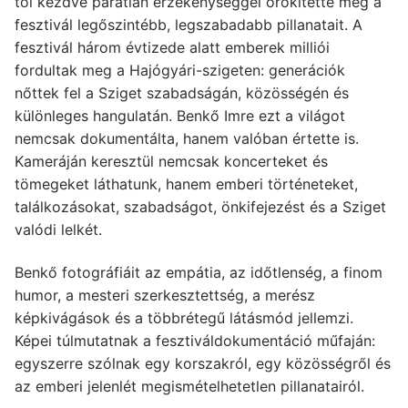
tól kezdve páratlan érzékenységgel örökítette meg a
fesztivál legőszintébb, legszabadabb pillanatait. A
fesztivál három évtizede alatt emberek milliói
fordultak meg a Hajógyári-szigeten: generációk
nőttek fel a Sziget szabadságán, közösségén és
különleges hangulatán. Benkő Imre ezt a világot
nemcsak dokumentálta, hanem valóban értette is.
Kameráján keresztül nemcsak koncerteket és
tömegeket láthatunk, hanem emberi történeteket,
találkozásokat, szabadságot, önkifejezést és a Sziget
valódi lelkét.
Benkő fotográfiáit az empátia, az időtlenség, a finom
humor, a mesteri szerkesztettség, a merész
képkivágások és a többrétegű látásmód jellemzi.
Képei túlmutatnak a fesztiváldokumentáció műfaján:
egyszerre szólnak egy korszakról, egy közösségről és
az emberi jelenlét megismételhetetlen pillanatairól.