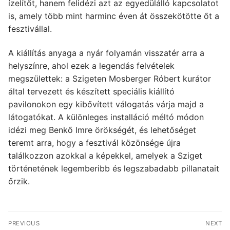
ízelítőt, hanem felidézi azt az egyedülálló kapcsolatot
is, amely több mint harminc éven át összekötötte őt a
fesztivállal.
A kiállítás anyaga a nyár folyamán visszatér arra a
helyszínre, ahol ezek a legendás felvételek
megszülettek: a Szigeten Mosberger Róbert kurátor
által tervezett és készített speciális kiállító
pavilonokon egy kibővített válogatás várja majd a
látogatókat. A különleges installáció méltó módon
idézi meg Benkő Imre örökségét, és lehetőséget
teremt arra, hogy a fesztivál közönsége újra
találkozzon azokkal a képekkel, amelyek a Sziget
történetének legemberibb és legszabadabb pillanatait
őrzik.
Bejegyzés
PREVIOUS
NEXT