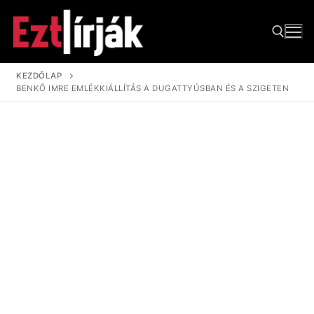
Ugrás
a
tartalomra
KEZDŐLAP
BENKŐ IMRE EMLÉKKIÁLLÍTÁS A DUGATTYÚSBAN ÉS A SZIGETEN
Keresése: