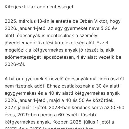
Kiterjesztik az adómentességet
2025. március 13-án jelentette be Orbán Viktor, hogy
2026. január 1-jétől az egy gyermeket nevelő 30 év
alatti édesanyák is mentesülnek a személyi
jövedelemadó-fizetési kötelezettség alól. Ezzel
megelőzik a kétgyermekes anyák jó részét is, akik
adómentességét lépcsőzetesen, 4 év alatt vezetik be
2026-tól.
A három gyermeket nevelő édesanyák már idén ősztől
nem fizetnek adót. Ehhez csatlakoznak a 30 év alatti
egygyermekes és a 40 év alatti kétgyermekes anyák
2026. január 1-jétől, majd a 40 és 50 év közöttiek
2027. január 1-jétől. 2028-ban kerülnek sorra az 50-60
éves, 2029-ben pedig a 60 évnél idősebb
kétgyermekes anyák. Közben 2025. július 1-jétől a
GYED és a GYES is adómentességet kap.