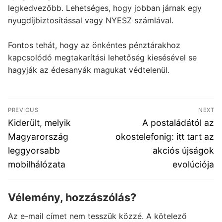
legkedvezőbb. Lehetséges, hogy jobban járnak egy
nyugdíjbiztosítással vagy NYESZ számlával.
Fontos tehát, hogy az önkéntes pénztárakhoz
kapcsolódó megtakarítási lehetőség kiesésével se
hagyják az édesanyák magukat védtelenül.
Bejegyzés
PREVIOUS
NEXT
navigáció
Previous
Next
Kiderült, melyik
A postaládától az
post:
post:
Magyarország
okostelefonig: itt tart az
leggyorsabb
akciós újságok
mobilhálózata
evolúciója
Vélemény, hozzászólás?
Az e-mail címet nem tesszük közzé.
A kötelező