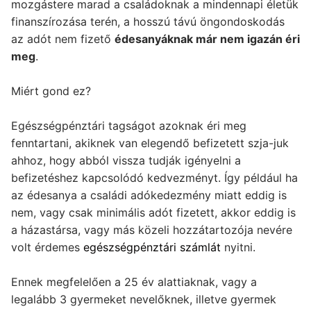
mozgástere marad a családoknak a mindennapi életük
finanszírozása terén, a hosszú távú öngondoskodás
az adót nem fizető
édesanyáknak már nem igazán éri
meg
.
Miért gond ez?
Egészségpénztári tagságot azoknak éri meg
fenntartani, akiknek van elegendő befizetett szja-juk
ahhoz, hogy abból vissza tudják igényelni a
befizetéshez kapcsolódó kedvezményt. Így például ha
az édesanya a családi adókedezmény miatt eddig is
nem, vagy csak minimális adót fizetett, akkor eddig is
a házastársa, vagy más közeli hozzátartozója nevére
volt érdemes
egészségpénztári számlát
nyitni.
Ennek megfelelően a 25 év alattiaknak, vagy a
legalább 3 gyermeket nevelőknek, illetve gyermek