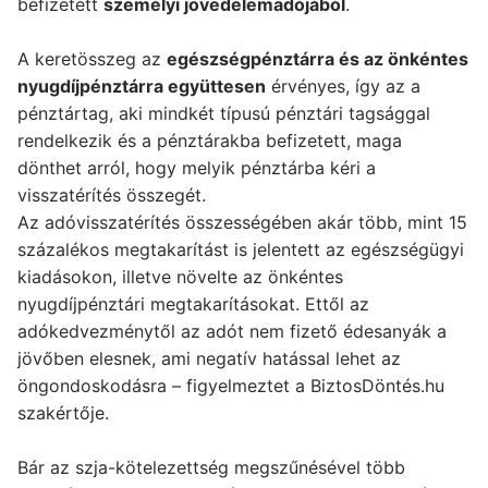
befizetett
személyi jövedelemadójából
.
A keretösszeg az
egészségpénztárra és az önkéntes
nyugdíjpénztárra együttesen
érvényes, így az a
pénztártag, aki mindkét típusú pénztári tagsággal
rendelkezik és a pénztárakba befizetett, maga
dönthet arról, hogy melyik pénztárba kéri a
visszatérítés összegét.
Az adóvisszatérítés összességében akár több, mint 15
százalékos megtakarítást is jelentett az egészségügyi
kiadásokon, illetve növelte az önkéntes
nyugdíjpénztári megtakarításokat. Ettől az
adókedvezménytől az adót nem fizető édesanyák a
jövőben elesnek, ami negatív hatással lehet az
öngondoskodásra – figyelmeztet a BiztosDöntés.hu
szakértője.
Bár az szja-kötelezettség megszűnésével több