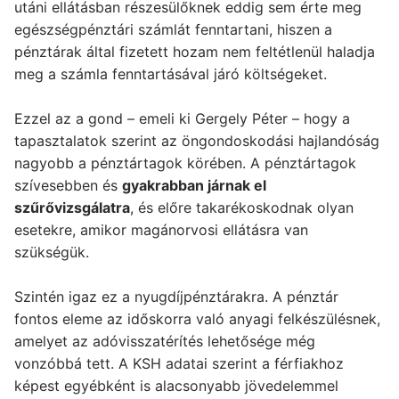
utáni ellátásban részesülőknek eddig sem érte meg
egészségpénztári számlát fenntartani, hiszen a
pénztárak által fizetett hozam nem feltétlenül haladja
meg a számla fenntartásával járó költségeket.
Ezzel az a gond – emeli ki Gergely Péter – hogy a
tapasztalatok szerint az öngondoskodási hajlandóság
nagyobb a pénztártagok körében. A pénztártagok
szívesebben és
gyakrabban járnak el
szűrővizsgálatra
, és előre takarékoskodnak olyan
esetekre, amikor magánorvosi ellátásra van
szükségük.
Szintén igaz ez a nyugdíjpénztárakra. A pénztár
fontos eleme az időskorra való anyagi felkészülésnek,
amelyet az adóvisszatérítés lehetősége még
vonzóbbá tett. A KSH adatai szerint a férfiakhoz
képest egyébként is alacsonyabb jövedelemmel