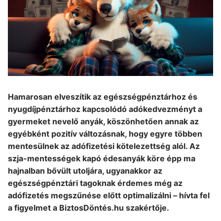
Hamarosan elveszítik az egészségpénztárhoz és
nyugdíjpénztárhoz kapcsolódó adókedvezményt a
gyermeket nevelő anyák, köszönhetően annak az
egyébként pozitív változásnak, hogy egyre többen
mentesülnek az adófizetési kötelezettség alól. Az
szja-mentességek kapó édesanyák köre épp ma
hajnalban bővült utoljára, ugyanakkor az
egészségpénztári tagoknak érdemes még az
adófizetés megszűnése előtt optimalizálni – hívta fel
a figyelmet a BiztosDöntés.hu szakértője.