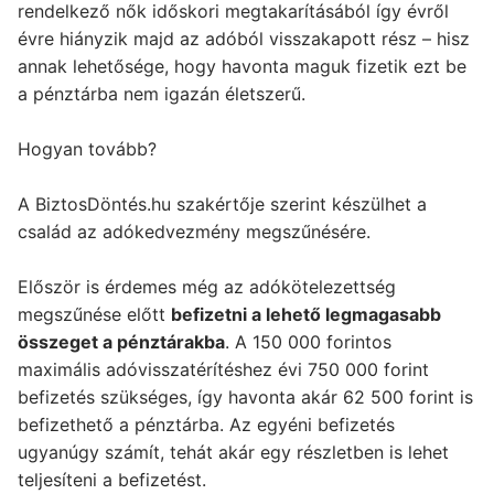
rendelkező nők időskori megtakarításából így évről
évre hiányzik majd az adóból visszakapott rész – hisz
annak lehetősége, hogy havonta maguk fizetik ezt be
a pénztárba nem igazán életszerű.
Hogyan tovább?
A BiztosDöntés.hu szakértője szerint készülhet a
család az adókedvezmény megszűnésére.
Először is érdemes még az adókötelezettség
megszűnése előtt
befizetni a lehető legmagasabb
összeget a pénztárakba
. A 150 000 forintos
maximális adóvisszatérítéshez évi 750 000 forint
befizetés szükséges, így havonta akár 62 500 forint is
befizethető a pénztárba. Az egyéni befizetés
ugyanúgy számít, tehát akár egy részletben is lehet
teljesíteni a befizetést.