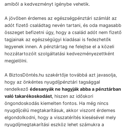
amiből a kedvezményt igénybe vehetik.
A jövőben érdemes az egészségpénztári számlát az
adót fizető családtag nevén tartani, és oda magasabb
összeget befizetni úgy, hogy a család adót nem fizető
tagjainak az egészségügyi kiadásai is fedezhetők
legyenek innen. A pénztártag ne felejtse el a közeli
hozzátartozóit szolgáltatási kedvezményezettként
megjelölni.
A BiztosDöntés.hu szakértője továbbá azt javasolja,
hogy az önkéntes nyugdíjpénztári tagsággal
rendelkező
édesanyák ne hagyják abba a pénztárban
való takarékoskodást
, hiszen az időskori
öngondoskodás kiemelten fontos. Ha még nincs
nyugdíjcélú megtakarításuk, akkor viszont érdemes
elgondolkodni, hogy a visszatérítés kiesésével mely
nyugdíjmegtakarítási eszköz lehet számukra a