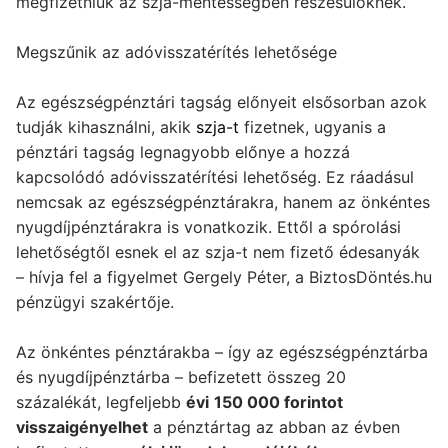
megfizetniük az szja-mentességben részesülőknek.
Megszűnik az adóvisszatérítés lehetősége
Az egészségpénztári tagság előnyeit elsősorban azok
tudják kihasználni, akik
szja-t
fizetnek, ugyanis a
pénztári tagság legnagyobb előnye a hozzá
kapcsolódó adóvisszatérítési lehetőség. Ez ráadásul
nemcsak az egészségpénztárakra, hanem az önkéntes
nyugdíjpénztárakra is vonatkozik. Ettől a spórolási
lehetőségtől esnek el az szja-t nem fizető édesanyák
– hívja fel a figyelmet Gergely Péter, a BiztosDöntés.hu
pénzügyi szakértője.
Az önkéntes pénztárakba – így az egészségpénztárba
és nyugdíjpénztárba – befizetett összeg 20
százalékát, legfeljebb
évi
150 000 forintot
visszaigényelhet
a pénztártag az abban az évben