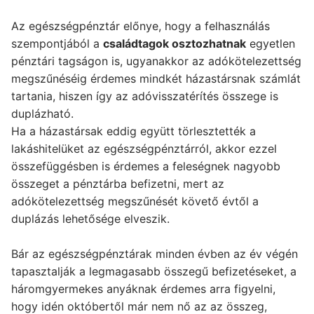
Az egészségpénztár előnye, hogy a felhasználás
szempontjából a
családtagok osztozhatnak
egyetlen
pénztári tagságon is, ugyanakkor az adókötelezettség
megszűnéséig érdemes mindkét házastársnak számlát
tartania, hiszen így az adóvisszatérítés összege is
duplázható.
Ha a házastársak eddig együtt törlesztették a
lakáshitelüket az egészségpénztárról, akkor ezzel
összefüggésben is érdemes a feleségnek nagyobb
összeget a pénztárba befizetni, mert az
adókötelezettség megszűnését követő évtől a
duplázás lehetősége elveszik.
Bár az egészségpénztárak minden évben az év végén
tapasztalják a legmagasabb összegű befizetéseket, a
háromgyermekes anyáknak érdemes arra figyelni,
hogy idén októbertől már nem nő az az összeg,