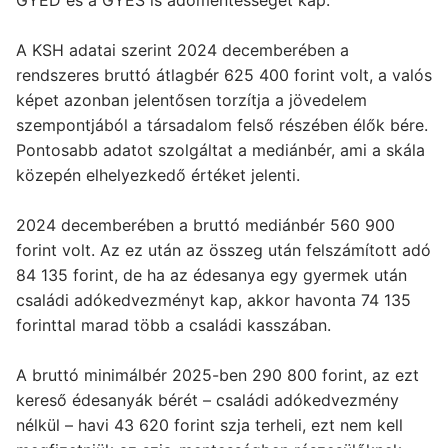
A KSH adatai szerint 2024 decemberében a
rendszeres bruttó átlagbér 625 400 forint volt, a valós
képet azonban jelentősen torzítja a jövedelem
szempontjából a társadalom felső részében élők bére.
Pontosabb adatot szolgáltat a mediánbér, ami a skála
közepén elhelyezkedő értéket jelenti.
2024 decemberében a bruttó mediánbér 560 900
forint volt. Az ez után az összeg után felszámított adó
84 135 forint, de ha az édesanya egy gyermek után
családi adókedvezményt kap, akkor havonta 74 135
forinttal marad több a családi kasszában.
A bruttó minimálbér 2025-ben 290 800 forint, az ezt
kereső édesanyák bérét – családi adókedvezmény
nélkül – havi 43 620 forint szja terheli, ezt nem kell