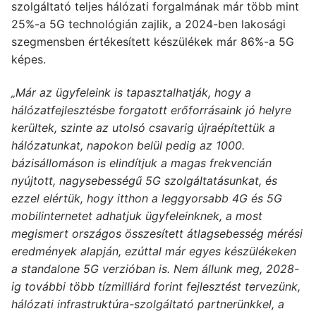
szolgáltató teljes hálózati forgalmának már több mint
25%-a 5G technológián zajlik, a 2024-ben lakosági
szegmensben értékesített készülékek már 86%-a 5G
képes.
„Már az ügyfeleink is tapasztalhatják, hogy a
hálózatfejlesztésbe forgatott erőforrásaink jó helyre
kerültek, szinte az utolsó csavarig újraépítettük a
hálózatunkat, napokon belül pedig az 1000.
bázisállomáson is elindítjuk a magas frekvencián
nyújtott, nagysebességű 5G szolgáltatásunkat, és
ezzel elértük, hogy itthon a leggyorsabb 4G és 5G
mobilinternetet adhatjuk ügyfeleinknek, a most
megismert országos összesített átlagsebesség mérési
eredmények alapján, ezúttal már egyes készülékeken
a standalone 5G verzióban is. Nem állunk meg, 2028-
ig további több tízmilliárd forint fejlesztést tervezünk,
hálózati infrastruktúra-szolgáltató partnerünkkel, a