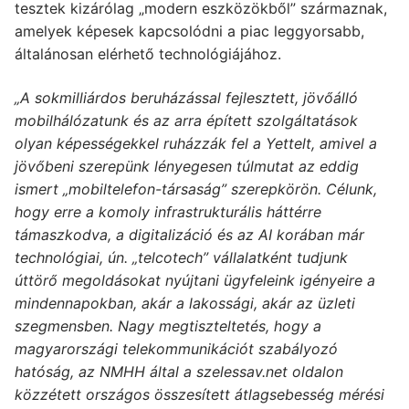
tesztek kizárólag „modern eszközökből” származnak,
amelyek képesek kapcsolódni a piac leggyorsabb,
általánosan elérhető technológiájához.
„A sokmilliárdos beruházással fejlesztett, jövőálló
mobilhálózatunk és az arra épített szolgáltatások
olyan képességekkel ruházzák fel a Yettelt, amivel a
jövőbeni szerepünk lényegesen túlmutat az eddig
ismert „mobiltelefon-társaság” szerepkörön. Célunk,
hogy erre a komoly infrastrukturális háttérre
támaszkodva, a digitalizáció és az AI korában már
technológiai, ún. „telcotech” vállalatként tudjunk
úttörő megoldásokat nyújtani ügyfeleink igényeire a
mindennapokban, akár a lakossági, akár az üzleti
szegmensben. Nagy megtiszteltetés, hogy a
magyarországi telekommunikációt szabályozó
hatóság, az NMHH által a szelessav.net oldalon
közzétett országos összesített átlagsebesség mérési