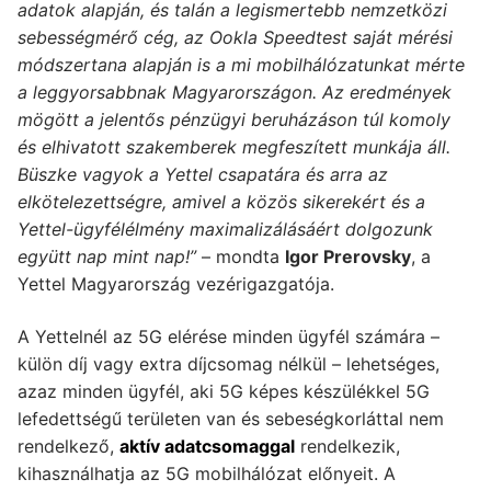
adatok alapján, és talán a legismertebb nemzetközi
sebességmérő cég, az Ookla Speedtest saját mérési
módszertana alapján is a mi mobilhálózatunkat mérte
a leggyorsabbnak Magyarországon. Az eredmények
mögött a jelentős pénzügyi beruházáson túl komoly
és elhivatott szakemberek megfeszített munkája áll.
Büszke vagyok a Yettel csapatára és arra az
elkötelezettségre, amivel a közös sikerekért és a
Yettel-ügyfélélmény maximalizálásáért dolgozunk
együtt nap mint nap!”
– mondta
Igor Prerovsky
, a
Yettel Magyarország vezérigazgatója.
A Yettelnél az 5G elérése minden ügyfél számára –
külön díj vagy extra díjcsomag nélkül – lehetséges,
azaz minden ügyfél, aki 5G képes készülékkel 5G
lefedettségű területen van és sebeségkorláttal nem
rendelkező,
aktív adatcsomaggal
rendelkezik,
kihasználhatja az 5G mobilhálózat előnyeit. A