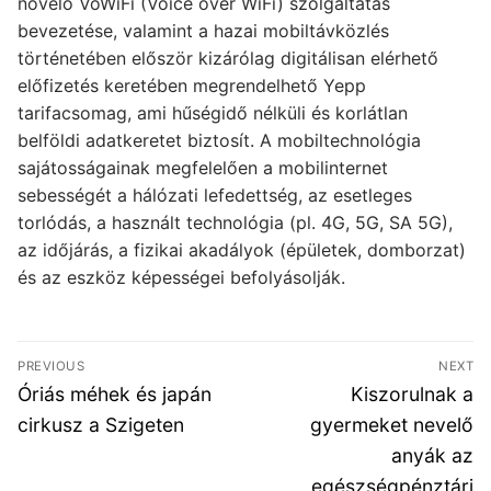
növelő VoWiFi (Voice over WiFi) szolgáltatás
bevezetése, valamint a hazai mobiltávközlés
történetében először kizárólag digitálisan elérhető
előfizetés keretében megrendelhető Yepp
tarifacsomag, ami hűségidő nélküli és korlátlan
belföldi adatkeretet biztosít. A mobiltechnológia
sajátosságainak megfelelően a mobilinternet
sebességét a hálózati lefedettség, az esetleges
torlódás, a használt technológia (pl. 4G, 5G, SA 5G),
az időjárás, a fizikai akadályok (épületek, domborzat)
és az eszköz képességei befolyásolják.
Bejegyzés
PREVIOUS
NEXT
navigáció
Previous
Next
Óriás méhek és japán
Kiszorulnak a
post:
post:
cirkusz a Szigeten
gyermeket nevelő
anyák az
egészségpénztári