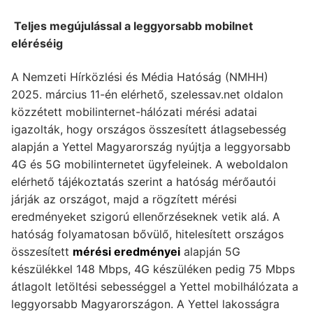
Teljes megújulással a leggyorsabb mobilnet
eléréséig
A Nemzeti Hírközlési és Média Hatóság (NMHH)
2025. március 11-én elérhető, szelessav.net oldalon
közzétett mobilinternet-hálózati mérési adatai
igazolták, hogy országos összesített átlagsebesség
alapján a Yettel Magyarország nyújtja a leggyorsabb
4G és 5G mobilinternetet ügyfeleinek. A weboldalon
elérhető tájékoztatás szerint a hatóság mérőautói
járják az országot, majd a rögzített mérési
eredményeket szigorú ellenőrzéseknek vetik alá. A
hatóság folyamatosan bővülő, hitelesített országos
összesített
mérési eredményei
alapján 5G
készülékkel 148 Mbps, 4G készüléken pedig 75 Mbps
átlagolt letöltési sebességgel a Yettel mobilhálózata a
leggyorsabb Magyarországon. A Yettel lakosságra