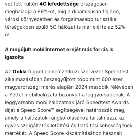
vetített kültéri
4G lefedettsége
országosan
meghaladja a 99%-ot, míg a dinamikusan fejlődő,
városi környezetben és forgalmasabb turisztikai
térségekben épülő 5G hálózat is már elérte az 52%-
ot.
A megújult mobilinternet erejét más forrás is
igazolta
Az
Ookla
független nemzetközi szervezet Speedtest
alkalmazásában összegyűjtött több mint 600 ezer
magyarországi mérés alapján 2024 második félévében
a Yettel mobilhálózata bizonyult a leggyorsabbnak. A
leggyorsabb mobilhálózatnak járó Speedtest Awards
díjat a Speed ​​Score™ segítségével határozzák meg,
amely a hálózatok rangsorolásához tartalmazza az
egyes szolgáltatók letöltési és feltöltési sebességének
mértékét. A Speed ​​Score kiszámításához használt