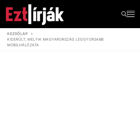
Ugrás
a
tartalomra
KEZDŐLAP
KIDERÜLT, MELYIK MAGYARORSZÁG LEGGYORSABB
Keresése:
MOBILHÁLÓZATA