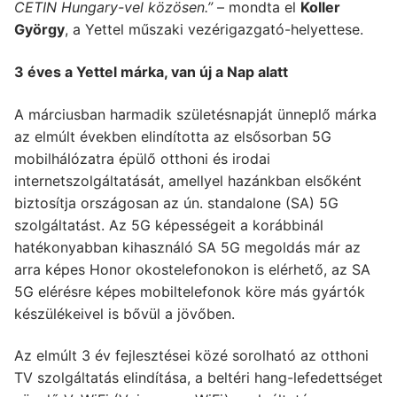
CETIN Hungary-vel közösen.”
– mondta el
Koller
György
, a Yettel műszaki vezérigazgató-helyettese.
3 éves a Yettel márka, van új a Nap alatt
A márciusban harmadik születésnapját ünneplő márka
az elmúlt években elindította az elsősorban 5G
mobilhálózatra épülő otthoni és irodai
internetszolgáltatását, amellyel hazánkban elsőként
biztosítja országosan az ún. standalone (SA) 5G
szolgáltatást. Az 5G képességeit a korábbinál
hatékonyabban kihasználó SA 5G megoldás már az
arra képes Honor okostelefonokon is elérhető, az SA
5G elérésre képes mobiltelefonok köre más gyártók
készülékeivel is bővül a jövőben.
Az elmúlt 3 év fejlesztései közé sorolható az otthoni
TV szolgáltatás elindítása, a beltéri hang-lefedettséget