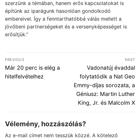
szerzünk a témában, hanem erős kapcsolatokat is
építünk az iparágunk hasonlóan gondolkodó
embereivel. Így a fenntarthatóbbá válás mellett a
jövőbeni partnerségeket és a versenyképességet is
erősítjük.”
Bejegyzés
PREVIOUS
NEXT
navigáció
Previous
Next
Már 20 perc is elég a
Vadonatúj évaddal
post:
post:
hitelfelvételhez
folytatódik a Nat Geo
Emmy-díjas sorozata, a
Géniusz: Martin Luther
King, Jr. és Malcolm X
Vélemény, hozzászólás?
Az e-mail címet nem tesszük közzé.
A kötelező