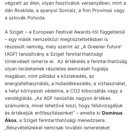
végzett az élen, olyan fesztiválok versenyében, mint a
dán Roskilde, a spanyol Sonraìz, a finn Provinssi vagy
a szlovák Pohoda.
A Sziget – a European Festival Awards-tól függetlenül
– egy másik nemzetközi megtiszteltetésben is
részesült nemrég, mely szerint az „A Greener Future”
(AGF) tanúsítvány a Sziget fenntarthatósági
törekvéseit ismerte el. Az értékelés a fenntarthatóság
olyan területeinek részletes elemzését foglalja
magában, mint például a közlekedés, az
energiafelhasználás, a hulladékkezelés, a vízhasználat,
a helyi környezet védelme, a CO2 kibocsátás vagy a
vendéglátás. „Az AGF tanúsítás nagyon értékes
számunkra, mivel lehetővé teszi, hogy felülvizsgáljuk
és értékeljük erőfeszítéseinket” – emelte ki
Dominus
Ákos
, a Sziget fenntarthatósági menedzsere.
„Részvételünkkel nemcsak további ismereteket