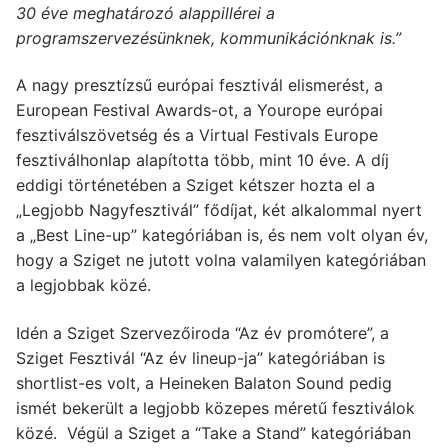
30 éve meghatározó alappillérei a
programszervezésünknek, kommunikációnknak is.”
A nagy presztízsű európai fesztivál elismerést, a
European Festival Awards-ot, a Yourope európai
fesztiválszövetség és a Virtual Festivals Europe
fesztiválhonlap alapította több, mint 10 éve. A díj
eddigi történetében a Sziget kétszer hozta el a
„Legjobb Nagyfesztivál” fődíjat, két alkalommal nyert
a „Best Line-up” kategóriában is, és nem volt olyan év,
hogy a Sziget ne jutott volna valamilyen kategóriában
a legjobbak közé.
Idén a Sziget Szervezőiroda “Az év promótere”, a
Sziget Fesztivál “Az év lineup-ja” kategóriában is
shortlist-es volt, a Heineken Balaton Sound pedig
ismét bekerült a legjobb közepes méretű fesztiválok
közé. Végül a Sziget a “Take a Stand” kategóriában