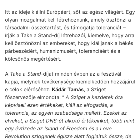
Itt az ideje kiállni Európáért, sőt az egész világért. Egy
olyan mozgalmat kell létrehoznunk, amely ösztönzi a
társadalmi összetartást, és támogatja toleranciát –
írják a Take a Stand-díj létrehozói, kiemelve, hogy arra
kell ösztönözni az embereket, hogy kiálljanak a békés
párbeszédért, humanizmusért, toleranciáért és a
kölcsönös megértésért.
A
Take a Stand
-díjat minden évben az a fesztivál
kapja, melynek tevékenysége kiemelkedően hozzájárul
e célok eléréséhez.
Kádár Tamás
, a Sziget
főszervezője elmondta: “
A Sziget a kezdetek óta
képviseli ezen értékeket, kiáll az elfogadás, a
tolerancia, az egyén szabadsága mellett. Ezeket az
elveket, a Sziget DNS-ét alkotó értékeinket, több mint
egy évtizede az Island of Freedom és a Love
Revolution szlogenek égisze alatt foglaltuk össze, de