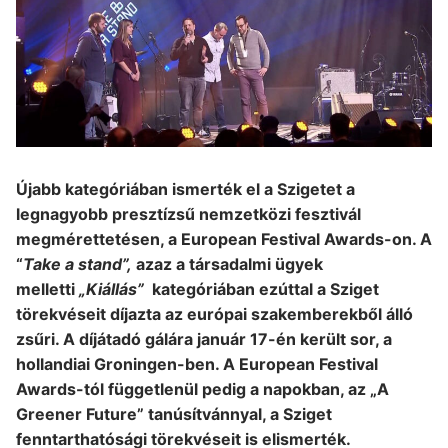
Újabb kategóriában ismerték el a Szigetet a
legnagyobb presztízsű nemzetközi fesztivál
megmérettetésen, a European Festival Awards-on. A
“
Take a stand”,
azaz a társadalmi ügyek
melletti
„Kiállás”
kategóriában ezúttal a Sziget
törekvéseit díjazta az európai szakemberekből álló
zsűri. A díjátadó gálára január 17-én került sor, a
hollandiai Groningen-ben. A European Festival
Awards-tól függetlenül pedig a napokban, az „A
Greener Future” tanúsítvánnyal, a Sziget
fenntarthatósági törekvéseit is elismerték.