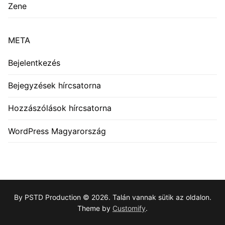
Zene
META
Bejelentkezés
Bejegyzések hírcsatorna
Hozzászólások hírcsatorna
WordPress Magyarország
By PSTD Production © 2026. Talán vannak sütik az oldalon.
Theme by
Customify
.