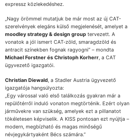
expressz közlekedéshez.
„Nagy örömmel mutatjuk be már most az új CAT-
szerelvények elegáns külső megjelenését, amelyet a
moodley strategy & design group
tervezett. A
vonatok a jól ismert CAT-zöld, smaragdzöld és
antracit színekben fognak ragyogni” – mondta
Michael Forstner és Christoph Korherr
, a CAT
ügyvezető igazgatói.
Christian Diewald
, a Stadler Austria ügyvezető
igazgatója hangsúlyozta:
„Egy várossal való első találkozás gyakran már a
repülőtérről induló vonaton megtörténik. Ezért olyan
járművekre van szükség, amelyek ezt a pillanatot
tökéletesen képviselik. A KISS pontosan ezt nyújtja –
modern, megbízható és magas minőségű
névjegykártyaként Bécs számára.”