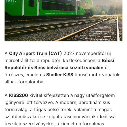
A
City Airport Train (CAT)
2027 novemberétől új
mércét állít fel a repülőtéri közlekedésben: a
Bécsi
Repülőtér és Bécs belvárosa közötti vonalon
új,
ötrészes, emeletes
Stadler KISS
típusú motorvonatok
állnak forgalomba.
A
KISS200
kivitel kifejezetten a nagy utasforgalom
igényeire lett tervezve. A modern, aerodinamikus
formavilág, a tágas belső terek, valamint a magas
szintű műszaki és szolgáltatási innovációk ideálissá
teszik a szerelvényeket a kiemelten forgalmas