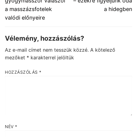
gyógymasszőr válaszol
– ezekre figyeljünk oda
a masszázsfotelek
a hidegben
valódi előnyeire
Vélemény, hozzászólás?
Az e-mail címet nem tesszük közzé.
A kötelező
mezőket
*
karakterrel jelöltük
HOZZÁSZÓLÁS
*
NÉV
*