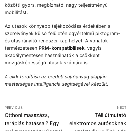
közötti gyors, megbízható, nagy teljesítményű
mobilitást.
Az utasok könnyebb tájékozódása érdekében a
szerelvények külső felületén egyértelmű piktogram-
és utasirányító rendszer kap helyet. A vonatok
természetesen
PRM-kompatibilisek
, vagyis
akadálymentesen használhatók a csökkent
mozgásképességű utasok számára is.
A cikk fordítása az eredeti sajtóanyag alapján
mesterséges intelligencia segítségével készült.
Bejegyzés
PREVIOUS
NEXT
navigáció
Previous
Next
Otthoni masszázs,
Téli útmutató
post:
post:
terápiás hatással? Egy
elektromos autósoknak