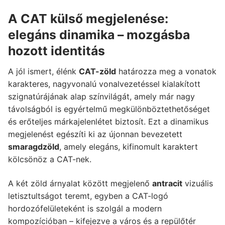
A CAT külső megjelenése:
elegáns dinamika – mozgásba
hozott identitás
A jól ismert, élénk
CAT-zöld
határozza meg a vonatok
karakteres, nagyvonalú vonalvezetéssel kialakított
szignatúrájának alap színvilágát, amely már nagy
távolságból is egyértelmű megkülönböztethetőséget
és erőteljes márkajelenlétet biztosít. Ezt a dinamikus
megjelenést egészíti ki az újonnan bevezetett
smaragdzöld
, amely elegáns, kifinomult karaktert
kölcsönöz a CAT-nek.
A két zöld árnyalat között megjelenő
antracit
vizuális
letisztultságot teremt, egyben a CAT-logó
hordozófelületeként is szolgál a modern
kompozícióban – kifejezve a város és a repülőtér