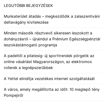
LEGUTÓBBI BEJEGYZÉSEK
Munkaterület átadás – megkezdődik a zalaszentiváni
deltavágány kivitelezése
Minden második résztvevő sikeresen leszokott a
dohányzásról – újraindul a Prémium Egészségpénztár
leszokástámogató programja
A padeltől a pilatesig: új sporttrendek pörgetik az
online vásárlást Magyarországon, az elektromos
rollerek a legnépszerűbbek
A Yettel elindítja vezetékes internet szolgáltatását
A város, amely megállította az időt: 10 meglepő tény
Pompejiről