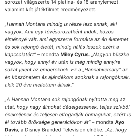
sorozat világszerte 14 platina- és 18 aranylemezt,
valamint két játékfilmet eredményezett.
„Hannah Montana mindig is része lesz annak, aki
vagyok. Ami egy tévésorozatként indult, közös
élménnyé vált, ami egyszerre formálta az én életemet
és sok rajongó életét, mindig hálás leszek ezért a
kapcsolatért”
– mondta
Miley Cyrus
.
„Nagyon büszke
vagyok, hogy ennyi év után is még mindig ennyire
sokat jelent az embereknek. Ez a „Hannahversary” az
én köszönetem és ajándékom azoknak a rajongóknak,
akik 20 éve mellettem állnak.”
„A Hannah Montana sok rajongónak nyitotta meg az
utat, hogy nagy álmokat dédelgessenek, teljes szívből
énekeljenek és teljesen elfogadják önmagukat, ezért is
él tovább öröksége generációkon át”
– mondta
Ayo
Davis
, a Disney Branded Television elnöke. „
Az, hogy