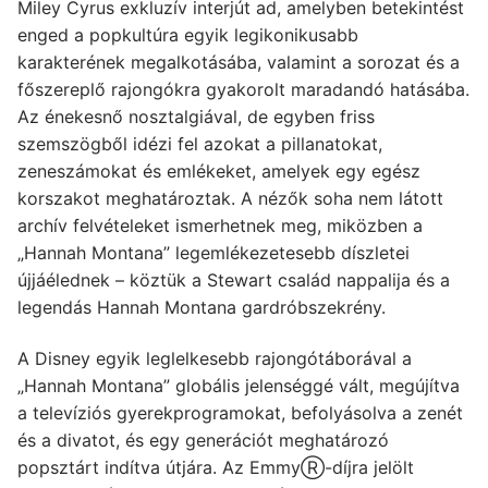
Miley Cyrus exkluzív interjút ad, amelyben betekintést
enged a popkultúra egyik legikonikusabb
karakterének megalkotásába, valamint a sorozat és a
főszereplő rajongókra gyakorolt maradandó hatásába.
Az énekesnő nosztalgiával, de egyben friss
szemszögből idézi fel azokat a pillanatokat,
zeneszámokat és emlékeket, amelyek egy egész
korszakot meghatároztak. A nézők soha nem látott
archív felvételeket ismerhetnek meg, miközben a
„Hannah Montana” legemlékezetesebb díszletei
újjáélednek – köztük a Stewart család nappalija és a
legendás Hannah Montana gardróbszekrény.
A Disney egyik leglelkesebb rajongótáborával a
„Hannah Montana” globális jelenséggé vált, megújítva
a televíziós gyerekprogramokat, befolyásolva a zenét
és a divatot, és egy generációt meghatározó
popsztárt indítva útjára. Az EmmyⓇ-díjra jelölt