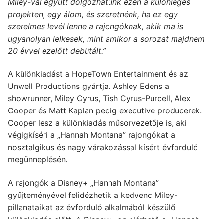
Miley-val együtt dolgozhatunk ezen a különleges
projekten, egy álom, és szeretnénk, ha ez egy
szerelmes levél lenne a rajongóknak, akik ma is
ugyanolyan lelkesek, mint amikor a sorozat majdnem
20 évvel ezelőtt debütált.”
A különkiadást a HopeTown Entertainment és az
Unwell Productions gyártja. Ashley Edens a
showrunner, Miley Cyrus, Tish Cyrus-Purcell, Alex
Cooper és Matt Kaplan pedig executive producerek.
Cooper lesz a különkiadás műsorvezetője is, aki
végigkíséri a „Hannah Montana” rajongókat a
nosztalgikus és nagy várakozással kísért évforduló
megünneplésén.
A rajongók a Disney+ „Hannah Montana”
gyűjteményével felidézhetik a kedvenc Miley-
pillanataikat az évforduló alkalmából készülő