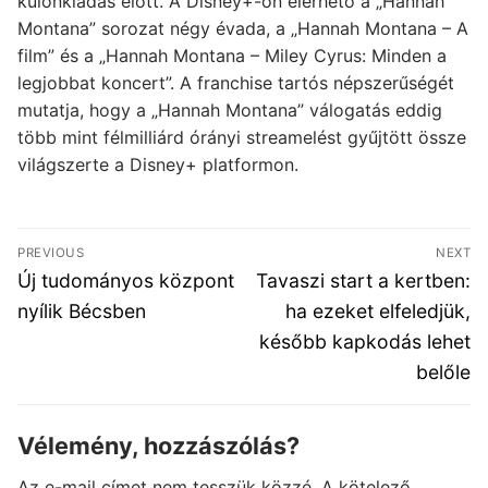
különkiadás előtt. A Disney+-on elérhető a „Hannah
Montana” sorozat négy évada, a „Hannah Montana – A
film” és a „Hannah Montana – Miley Cyrus: Minden a
legjobbat koncert”. A franchise tartós népszerűségét
mutatja, hogy a „Hannah Montana” válogatás eddig
több mint félmilliárd órányi streamelést gyűjtött össze
világszerte a Disney+ platformon.
Bejegyzés
PREVIOUS
NEXT
navigáció
Previous
Next
Új tudományos központ
Tavaszi start a kertben:
post:
post:
nyílik Bécsben
ha ezeket elfeledjük,
később kapkodás lehet
belőle
Vélemény, hozzászólás?
Az e-mail címet nem tesszük közzé.
A kötelező