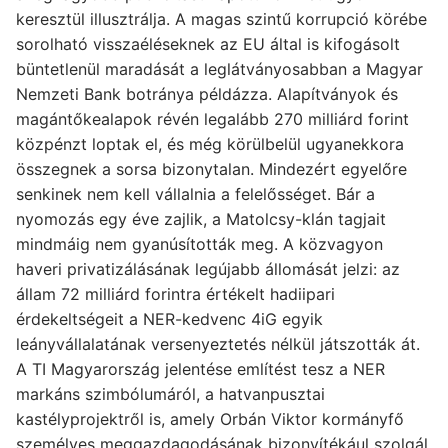
keresztül illusztrálja. A magas szintű korrupció körébe
sorolható visszaéléseknek az EU által is kifogásolt
büntetlenül maradását a leglátványosabban a Magyar
Nemzeti Bank botránya példázza. Alapítványok és
magántőkealapok révén legalább 270 milliárd forint
közpénzt loptak el, és még körülbelül ugyanekkora
összegnek a sorsa bizonytalan. Mindezért egyelőre
senkinek nem kell vállalnia a felelősséget. Bár a
nyomozás egy éve zajlik, a Matolcsy-klán tagjait
mindmáig nem gyanúsították meg. A közvagyon
haveri privatizálásának legújabb állomását jelzi: az
állam 72 milliárd forintra értékelt hadiipari
érdekeltségeit a NER-kedvenc 4iG egyik
leányvállalatának versenyeztetés nélkül játszották át.
A TI Magyarország jelentése említést tesz a NER
markáns szimbólumáról, a hatvanpusztai
kastélyprojektről is, amely Orbán Viktor kormányfő
személyes meggazdagodásának bizonyítékául szolgál.