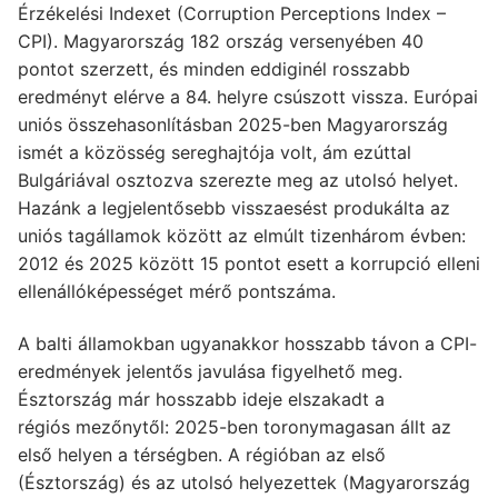
Érzékelési Indexet (Corruption Perceptions Index –
CPI). Magyarország 182 ország versenyében 40
pontot szerzett, és minden eddiginél rosszabb
eredményt elérve a 84. helyre csúszott vissza. Európai
uniós összehasonlításban 2025-ben Magyarország
ismét a közösség sereghajtója volt, ám ezúttal
Bulgáriával osztozva szerezte meg az utolsó helyet.
Hazánk a legjelentősebb visszaesést produkálta az
uniós tagállamok között az elmúlt tizenhárom évben:
2012 és 2025 között 15 pontot esett a korrupció elleni
ellenállóképességet mérő pontszáma.
A balti államokban ugyanakkor hosszabb távon a CPI-
eredmények jelentős javulása figyelhető meg.
Észtország már hosszabb ideje elszakadt a
régiós mezőnytől: 2025-ben toronymagasan állt az
első helyen a térségben. A régióban az első
(Észtország) és az utolsó helyezettek (Magyarország