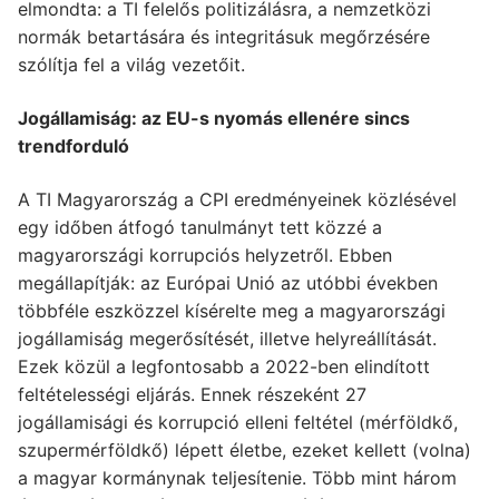
elmondta: a TI felelős politizálásra, a nemzetközi
normák betartására és integritásuk megőrzésére
szólítja fel a világ vezetőit.
Jogállamiság: az EU-s nyomás ellenére sincs
trendforduló
A TI Magyarország a CPI eredményeinek közlésével
egy időben átfogó tanulmányt tett közzé a
magyarországi korrupciós helyzetről. Ebben
megállapítják: az Európai Unió az utóbbi években
többféle eszközzel kísérelte meg a magyarországi
jogállamiság megerősítését, illetve helyreállítását.
Ezek közül a legfontosabb a 2022-ben elindított
feltételességi eljárás. Ennek részeként 27
jogállamisági és korrupció elleni feltétel (mérföldkő,
szupermérföldkő) lépett életbe, ezeket kellett (volna)
a magyar kormánynak teljesítenie. Több mint három