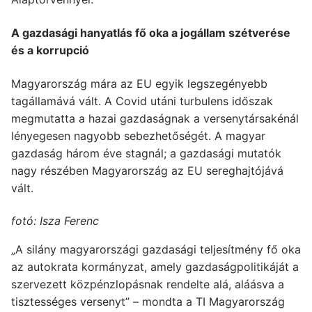
A gazdasági hanyatlás fő oka a jogállam szétverése
és a korrupció
Magyarország mára az EU egyik legszegényebb
tagállamává vált. A Covid utáni turbulens időszak
megmutatta a hazai gazdaságnak a versenytársakénál
lényegesen nagyobb sebezhetőségét. A magyar
gazdaság három éve stagnál; a gazdasági mutatók
nagy részében Magyarország az EU sereghajtójává
vált.
fotó: Isza Ferenc
„A silány magyarországi gazdasági teljesítmény fő oka
az autokrata kormányzat, amely gazdaságpolitikáját a
szervezett közpénzlopásnak rendelte alá, aláásva a
tisztességes versenyt” – mondta a TI Magyarország