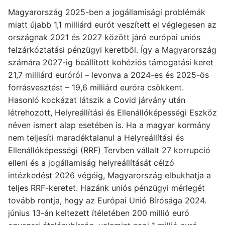
Magyarország 2025-ben a jogállamisági problémák
miatt újabb 1,1 milliárd eurót veszített el véglegesen az
országnak 2021 és 2027 között járó európai uniós
felzárkóztatási pénzügyi keretből. Így a Magyarország
számára 2027-ig beállított kohéziós támogatási keret
21,7 milliárd euróról – levonva a 2024-es és 2025-ös
forrásvesztést – 19,6 milliárd euróra csökkent.
Hasonló kockázat látszik a Covid járvány után
létrehozott, Helyreállítási és Ellenállóképességi Eszköz
néven ismert alap esetében is. Ha a magyar kormány
nem teljesíti maradéktalanul a Helyreállítási és
Ellenállóképességi (RRF) Tervben vállalt 27 korrupció
elleni és a jogállamiság helyreállítását célzó
intézkedést 2026 végéig, Magyarország elbukhatja a
teljes RRF-keretet. Hazánk uniós pénzügyi mérlegét
tovább rontja, hogy az Európai Unió Bírósága 2024.
június 13-án keltezett ítéletében 200 millió euró