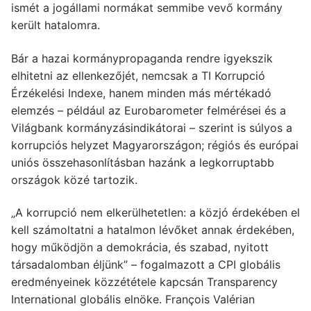
ismét a jogállami normákat semmibe vevő kormány
került hatalomra.
Bár a hazai kormánypropaganda rendre igyekszik
elhitetni az ellenkezőjét, nemcsak a TI Korrupció
Érzékelési Indexe, hanem minden más mértékadó
elemzés – például az Eurobarometer felmérései és a
Világbank kormányzásindikátorai – szerint is súlyos a
korrupciós helyzet Magyarországon; régiós és európai
uniós összehasonlításban hazánk a legkorruptabb
országok közé tartozik.
„A korrupció nem elkerülhetetlen: a közjó érdekében el
kell számoltatni a hatalmon lévőket annak érdekében,
hogy működjön a demokrácia, és szabad, nyitott
társadalomban éljünk” – fogalmazott a CPI globális
eredményeinek közzététele kapcsán Transparency
International globális elnöke. François Valérian