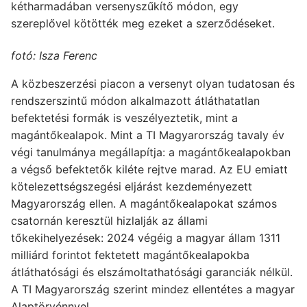
kétharmadában versenyszűkítő módon, egy
szereplővel kötötték meg ezeket a szerződéseket.
fotó: Isza Ferenc
A közbeszerzési piacon a versenyt olyan tudatosan és
rendszerszintű módon alkalmazott átláthatatlan
befektetési formák is veszélyeztetik, mint a
magántőkealapok. Mint a TI Magyarország tavaly év
végi tanulmánya megállapítja: a magántőkealapokban
a végső befektetők kiléte rejtve marad. Az EU emiatt
kötelezettségszegési eljárást kezdeményezett
Magyarország ellen. A magántőkealapokat számos
csatornán keresztül hizlalják az állami
tőkekihelyezések: 2024 végéig a magyar állam 1311
milliárd forintot fektetett magántőkealapokba
átláthatósági és elszámoltathatósági garanciák nélkül.
A TI Magyarország szerint mindez ellentétes a magyar
Alaptörvénnyel.