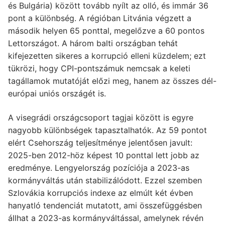
és Bulgária) között tovább nyílt az olló, és immár 36
pont a különbség. A régióban Litvánia végzett a
második helyen 65 ponttal, megelőzve a 60 pontos
Lettországot. A három balti országban tehát
kifejezetten sikeres a korrupció elleni küzdelem; ezt
tükrözi, hogy CPI-pontszámuk nemcsak a keleti
tagállamok mutatóját előzi meg, hanem az összes dél-
európai uniós országét is.
A visegrádi országcsoport tagjai között is egyre
nagyobb különbségek tapasztalhatók. Az 59 pontot
elért Csehország teljesítménye jelentősen javult:
2025-ben 2012-höz képest 10 ponttal lett jobb az
eredménye. Lengyelország pozíciója a 2023-as
kormányváltás után stabilizálódott. Ezzel szemben
Szlovákia korrupciós indexe az elmúlt két évben
hanyatló tendenciát mutatott, ami összefüggésben
állhat a 2023-as kormányváltással, amelynek révén