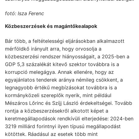
fotó: Isza Ferenc
Közbeszerzések és magántőkealapok
Bár több, a feltételességi eljárásokban alkalmazott
mérföldkő irányult arra, hogy orvosolja a
közbeszerzési rendszer hiányosságait, a 2025-ben a
GDP 5,3 százalékát kitevő szektor továbbra is a
korrupció melegágya. Annak ellenére, hogy az
egyajánlatos tenderek aránya némileg csökkent, a
legnagyobb értékű megbízásokat továbbra is a
kormányközeli szereplők nyerik, mint például
Mészáros Lőrinc és Szíjj László érdekeltségei. Tovább
rontja a közbeszerzésekről alkotott képet a
keretmegállapodások rendkívüli elterjedése: 2024-ben
3219 milliárd forintnyi ilyen típusú megállapodást
kötöttek. Ráadásul az esetek több mint