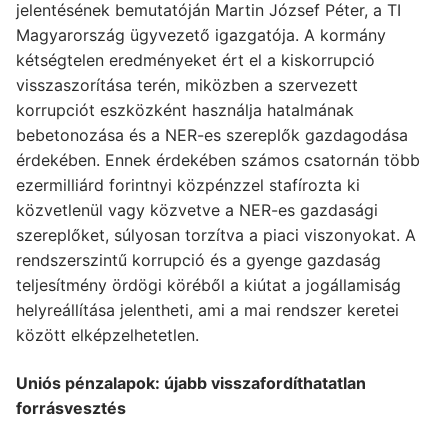
jelentésének bemutatóján Martin József Péter, a TI
Magyarország ügyvezető igazgatója. A kormány
kétségtelen eredményeket ért el a kiskorrupció
visszaszorítása terén, miközben a szervezett
korrupciót eszközként használja hatalmának
bebetonozása és a NER-es szereplők gazdagodása
érdekében. Ennek érdekében számos csatornán több
ezermilliárd forintnyi közpénzzel stafírozta ki
közvetlenül vagy közvetve a NER-es gazdasági
szereplőket, súlyosan torzítva a piaci viszonyokat. A
rendszerszintű korrupció és a gyenge gazdaság
teljesítmény ördögi köréből a kiútat a jogállamiság
helyreállítása jelentheti, ami a mai rendszer keretei
között elképzelhetetlen.
Uniós pénzalapok: újabb visszafordíthatatlan
forrásvesztés