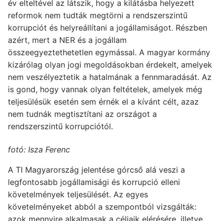
év elteltével az látszik, hogy a kilátásba helyezett
reformok nem tudták megtörni a rendszerszintű
korrupciót és helyreállítani a jogállamiságot. Részben
azért, mert a NER és a jogállam
összeegyeztethetetlen egymással. A magyar kormány
kizárólag olyan jogi megoldásokban érdekelt, amelyek
nem veszélyeztetik a hatalmának a fennmaradását. Az
is gond, hogy vannak olyan feltételek, amelyek még
teljesülésük esetén sem érnék el a kívánt célt, azaz
nem tudnák megtisztítani az országot a
rendszerszintű korrupciótól.
fotó: Isza Ferenc
A TI Magyarország jelentése górcső alá veszi a
legfontosabb jogállamisági és korrupció elleni
követelmények teljesülését. Az egyes
követelményeket abból a szempontból vizsgálták:
azok mennyire alkalmasak a céljaik elérésére, illetve