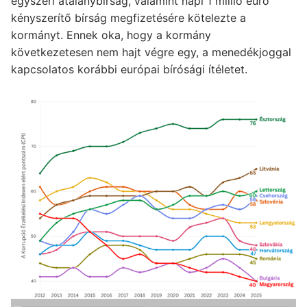
egyszeri átalánybírság, valamint napi 1 millió euró
kényszerítő bírság megfizetésére kötelezte a
kormányt. Ennek oka, hogy a kormány
következetesen nem hajt végre egy, a menedékjoggal
kapcsolatos korábbi európai bírósági ítéletet.