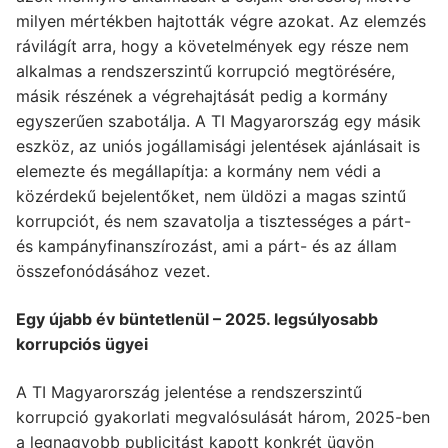
milyen mértékben hajtották végre azokat. Az elemzés
rávilágít arra, hogy a követelmények egy része nem
alkalmas a rendszerszintű korrupció megtörésére,
másik részének a végrehajtását pedig a kormány
egyszerűen szabotálja. A TI Magyarország egy másik
eszköz, az uniós jogállamisági jelentések ajánlásait is
elemezte és megállapítja: a kormány nem védi a
közérdekű bejelentőket, nem üldözi a magas szintű
korrupciót, és nem szavatolja a tisztességes a párt-
és kampányfinanszírozást, ami a párt- és az állam
összefonódásához vezet.
Egy újabb év büntetlenül – 2025. legsúlyosabb
korrupciós ügyei
A TI Magyarország jelentése a rendszerszintű
korrupció gyakorlati megvalósulását három, 2025-ben
a legnagyobb publicitást kapott konkrét ügyön