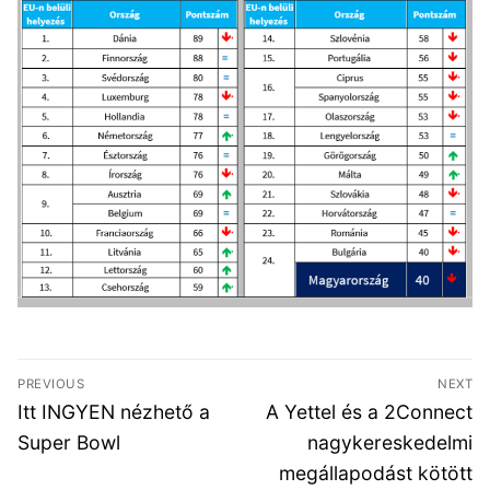
Bejegyzés
PREVIOUS
NEXT
navigáció
Previous
Next
Itt INGYEN nézhető a
A Yettel és a 2Connect
post:
post:
Super Bowl
nagykereskedelmi
megállapodást kötött