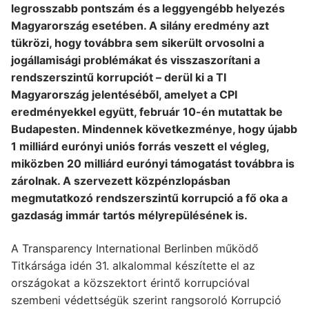
legrosszabb pontszám és a leggyengébb helyezés
Magyarország esetében. A silány eredmény azt
tükrözi, hogy továbbra sem sikerült orvosolni a
jogállamisági problémákat és visszaszorítani a
rendszerszintű korrupciót – derül ki a TI
Magyarország jelentéséből, amelyet a CPI
eredményekkel együtt, február 10-én mutattak be
Budapesten. Mindennek következménye, hogy újabb
1 milliárd eurónyi uniós forrás veszett el végleg,
miközben 20 milliárd eurónyi támogatást továbbra is
zárolnak. A szervezett közpénzlopásban
megmutatkozó rendszerszintű korrupció a fő oka a
gazdaság immár tartós mélyrepülésének is.
A Transparency International Berlinben működő
Titkársága idén 31. alkalommal készítette el az
országokat a közszektort érintő korrupcióval
szembeni védettségük szerint rangsoroló Korrupció