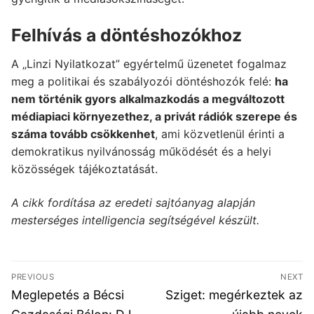
Felhívás a döntéshozókhoz
A „Linzi Nyilatkozat” egyértelmű üzenetet fogalmaz
meg a politikai és szabályozói döntéshozók felé:
ha
nem történik gyors alkalmazkodás a megváltozott
médiapiaci környezethez, a privát rádiók szerepe és
száma tovább csökkenhet
, ami közvetlenül érinti a
demokratikus nyilvánosság működését és a helyi
közösségek tájékoztatását.
A cikk fordítása az eredeti sajtóanyag alapján
mesterséges intelligencia segítségével készült.
Bejegyzés
PREVIOUS
NEXT
navigáció
Previous
Next
Meglepetés a Bécsi
Sziget: megérkeztek az
post:
post: