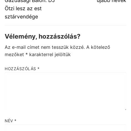
Gazdasági Bálon: DJ
újabb nevek
Ötzi lesz az est
sztárvendége
Vélemény, hozzászólás?
Az e-mail címet nem tesszük közzé.
A kötelező
mezőket
*
karakterrel jelöltük
HOZZÁSZÓLÁS
*
NÉV
*