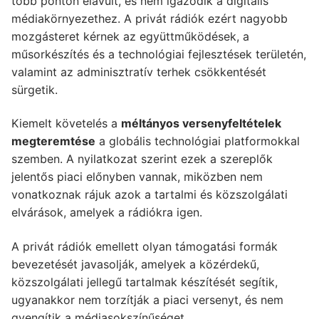
több ponton elavult, és nem igazodik a digitális
médiakörnyezethez. A privát rádiók ezért nagyobb
mozgásteret kérnek az együttműködések, a
műsorkészítés és a technológiai fejlesztések területén,
valamint az adminisztratív terhek csökkentését
sürgetik.
Kiemelt követelés a
méltányos versenyfeltételek
megteremtése
a globális technológiai platformokkal
szemben. A nyilatkozat szerint ezek a szereplők
jelentős piaci előnyben vannak, miközben nem
vonatkoznak rájuk azok a tartalmi és közszolgálati
elvárások, amelyek a rádiókra igen.
A privát rádiók emellett olyan támogatási formák
bevezetését javasolják, amelyek a közérdekű,
közszolgálati jellegű tartalmak készítését segítik,
ugyanakkor nem torzítják a piaci versenyt, és nem
gyengítik a médiasokszínűséget.