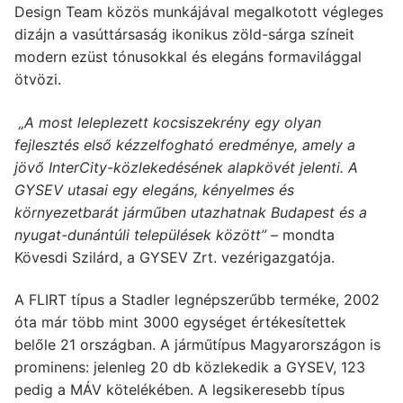
Design Team közös munkájával megalkotott végleges
dizájn a vasúttársaság ikonikus zöld-sárga színeit
modern ezüst tónusokkal és elegáns formavilággal
ötvözi.
„A most leleplezett kocsiszekrény egy olyan
fejlesztés első kézzelfogható eredménye, amely a
jövő InterCity-közlekedésének alapkövét jelenti. A
GYSEV utasai egy elegáns, kényelmes és
környezetbarát járműben utazhatnak Budapest és a
nyugat-dunántúli települések között”
– mondta
Kövesdi Szilárd, a GYSEV Zrt. vezérigazgatója.
A FLIRT típus a Stadler legnépszerűbb terméke, 2002
óta már több mint 3000 egységet értékesítettek
belőle 21 országban. A járműtípus Magyarországon is
prominens: jelenleg 20 db közlekedik a GYSEV, 123
pedig a MÁV kötelékében. A legsikeresebb típus