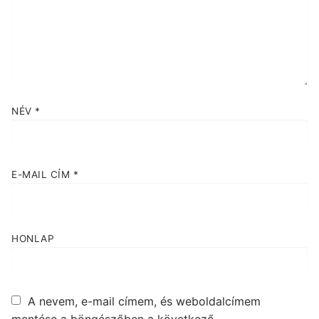
NÉV
*
E-MAIL CÍM
*
HONLAP
A nevem, e-mail címem, és weboldalcímem
mentése a böngészőben a következő