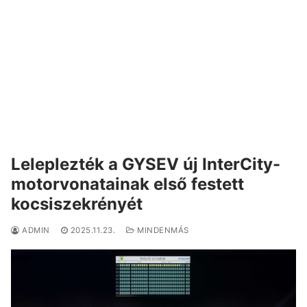
Leleplezték a GYSEV új InterCity-
motorvonatainak első festett
kocsiszekrényét
ADMIN
2025.11.23.
MINDENMÁS