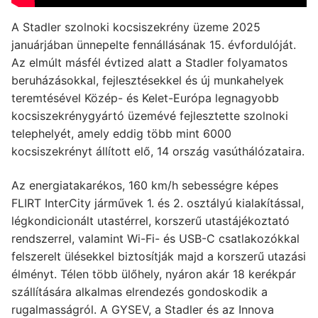
A Stadler szolnoki kocsiszekrény üzeme 2025
januárjában ünnepelte fennállásának 15. évfordulóját.
Az elmúlt másfél évtized alatt a Stadler folyamatos
beruházásokkal, fejlesztésekkel és új munkahelyek
teremtésével Közép- és Kelet-Európa legnagyobb
kocsiszekrénygyártó üzemévé fejlesztette szolnoki
telephelyét, amely eddig több mint 6000
kocsiszekrényt állított elő, 14 ország vasúthálózataira.
Az energiatakarékos, 160 km/h sebességre képes
FLIRT InterCity járművek 1. és 2. osztályú kialakítással,
légkondicionált utastérrel, korszerű utastájékoztató
rendszerrel, valamint Wi-Fi- és USB-C csatlakozókkal
felszerelt ülésekkel biztosítják majd a korszerű utazási
élményt. Télen több ülőhely, nyáron akár 18 kerékpár
szállítására alkalmas elrendezés gondoskodik a
rugalmasságról. A GYSEV, a Stadler és az Innova