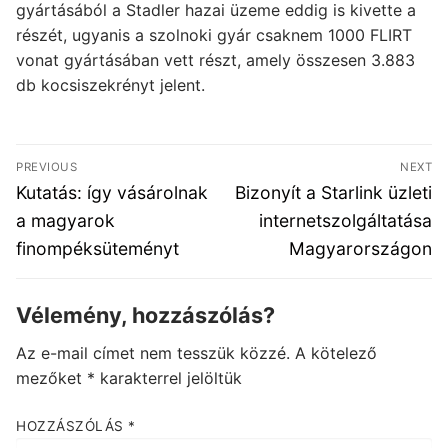
gyártásából a Stadler hazai üzeme eddig is kivette a
részét, ugyanis a szolnoki gyár csaknem 1000 FLIRT
vonat gyártásában vett részt, amely összesen 3.883
db kocsiszekrényt jelent.
Bejegyzés
PREVIOUS
NEXT
navigáció
Previous
Next
Kutatás: így vásárolnak
Bizonyít a Starlink üzleti
post:
post:
a magyarok
internetszolgáltatása
finompéksüteményt
Magyarországon
Vélemény, hozzászólás?
Az e-mail címet nem tesszük közzé.
A kötelező
mezőket
*
karakterrel jelöltük
HOZZÁSZÓLÁS
*