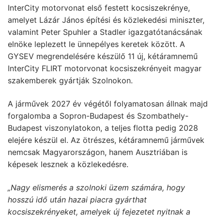
InterCity motorvonat első festett kocsiszekrénye,
amelyet Lázár János építési és közlekedési miniszter,
valamint Peter Spuhler a Stadler igazgatótanácsának
elnöke leplezett le ünnepélyes keretek között. A
GYSEV megrendelésére készülő 11 új, kétáramnemű
InterCity FLIRT motorvonat kocsiszekrényeit magyar
szakemberek gyártják Szolnokon.
A járművek 2027 év végétől folyamatosan állnak majd
forgalomba a Sopron-Budapest és Szombathely-
Budapest viszonylatokon, a teljes flotta pedig 2028
elejére készül el. Az ötrészes, kétáramnemű járművek
nemcsak Magyarországon, hanem Ausztriában is
képesek lesznek a közlekedésre.
„Nagy elismerés a szolnoki üzem számára, hogy
hosszú idő után hazai piacra gyárthat
kocsiszekrényeket, amelyek új fejezetet nyitnak a