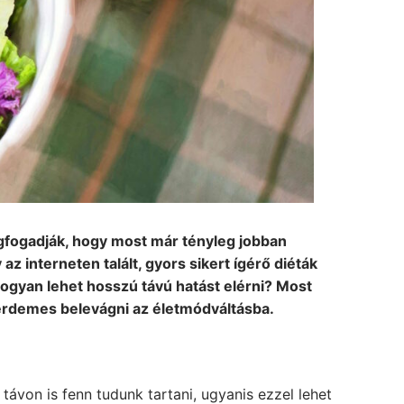
egfogadják, hogy most már tényleg jobban
z interneten talált, gyors sikert ígérő diéták
hogyan lehet hosszú távú hatást elérni? Most
n érdemes belevágni az életmódváltásba.
ávon is fenn tudunk tartani, ugyanis ezzel lehet