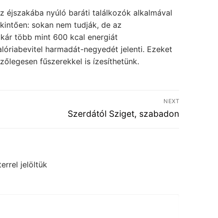
az éjszakába nyúló baráti találkozók alkalmával
ekintően: sokan nem tudják, de az
kár több mint 600 kcal energiát
lóriabevitel harmadát-negyedét jelenti. Ezeket
szőlegesen fűszerekkel is ízesíthetünk.
NEXT
Next
Szerdától Sziget, szabadon
post:
errel jelöltük