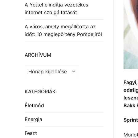
A Yettel elindítja vezetékes
internet szolgáltatását
A város, amely megállította az
időt: 10 meglepő tény Pompejiről
ARCHÍVUM
Archívum
Fagyi
odafig
KATEGÓRIÁK
leszn
Bakk 
Életmód
Energia
Sprint
Feszt
Monoto