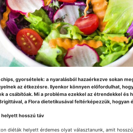
, chips, gyorsételek: a nyaralásból hazaérkezve sokan m
yelnek az étkezésre. Ilyenkor könnyen előfordulhat, hogy a
ek a csábítóak. Mi a probléma ezekkel az étrendekkel és 
Brigittával, a Flora dietetikusával feltérképezzük, hogya
 helyett hosszú táv
n diéták helyett érdemes olyat választanunk, amit hosszú t