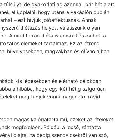
a túlsúlyt, de gyakorlatilag azonnal, pár hét alatt
nek el koplalni, hogy utána a vakáción duplán
árhat – ezt hívjuk jojóeffektusnak. Annak
nyszerű diétázás helyett válasszunk olyan
kbe. A mediterrán diéta is annak köszönheti a
tozatos elemeket tartalmaz. Ez az étrend
n, hüvelyesekben, magvakban és olívaolajban.
inkább kis lépésekben és elérhető célokban
abba a hibába, hogy egy-két hétig szigorúan
 ételeket meg tudjuk vonni magunktól rövid
tően magas kalóriatartalmú, ezeket az ételeket
nek megfelelően. Például a lecsó, rántotta
vényi olajra, ha pedig szendvicsekről van szó,