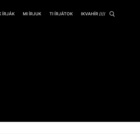
 ÍRJÁK
MI ÍRJUK
TI ÍRJÁTOK
IKVAHÍR ////
Keresése: