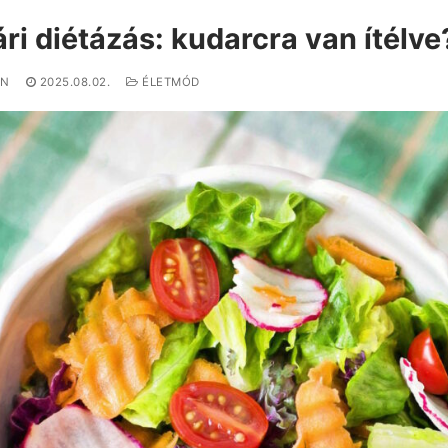
ri diétázás: kudarcra van ítélve
IN
2025.08.02.
ÉLETMÓD