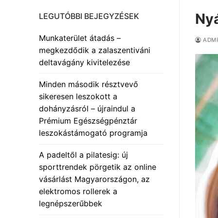
Nyá
LEGUTÓBBI BEJEGYZÉSEK
Munkaterület átadás –
ADM
megkezdődik a zalaszentiváni
deltavágány kivitelezése
Minden második résztvevő
sikeresen leszokott a
dohányzásról – újraindul a
Prémium Egészségpénztár
leszokástámogató programja
A padeltől a pilatesig: új
sporttrendek pörgetik az online
vásárlást Magyarországon, az
elektromos rollerek a
legnépszerűbbek