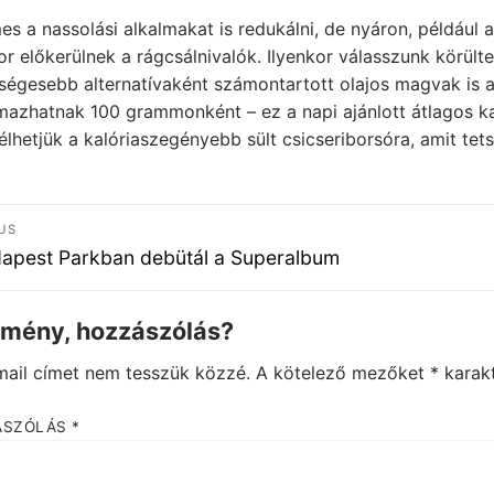
s a nassolási alkalmakat is redukálni, de nyáron, például 
r előkerülnek a rágcsálnivalók. Ilyenkor válasszunk körült
ségesebb alternatívaként számontartott olajos magvak is a
mazhatnak 100 grammonként – ez a napi ajánlott átlagos ka
élhetjük a kalóriaszegényebb sült csicseriborsóra, amit tet
jegyzés
US
igáció
ous
apest Parkban debütál a Superalbum
emény, hozzászólás?
mail címet nem tesszük közzé.
A kötelező mezőket
*
karakt
ÁSZÓLÁS
*