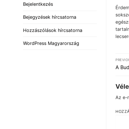
Bejelentkezés
Érdeme
sokszo
Bejegyzések hírcsatorna
egész
tartal
Hozzászólások hírcsatorna
lecser
WordPress Magyarország
Be
PREVIO
nav
Previ
A Bud
post:
Vél
Az e-
HOZZ