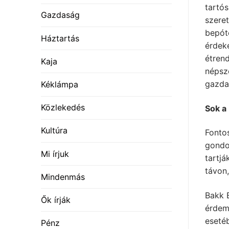
tartós
Gazdaság
szeret
bepóto
Háztartás
érdek
étrend
Kaja
népsz
gazda
Kéklámpa
Közlekedés
Sok a
Kultúra
Fontos
gondo
Mi írjuk
tartjá
távon
Mindenmás
Bakk 
Ők írják
érdeme
esetéb
Pénz