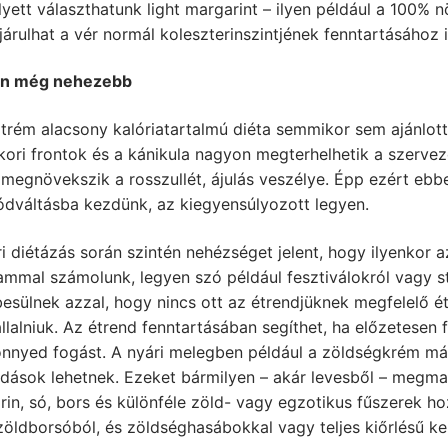
lyett választhatunk light margarint – ilyen például a 100% 
árulhat a vér normál koleszterinszintjének fenntartásához i
on még nehezebb
trém alacsony kalóriatartalmú diéta semmikor sem ajánlott
ori frontok és a kánikula nagyon megterhelhetik a szervezet
megnövekszik a rosszullét, ájulás veszélye. Épp ezért ebb
ódváltásba kezdünk, az kiegyensúlyozott legyen.
i diétázás során szintén nehézséget jelent, hogy ilyenkor 
ammal számolunk, legyen szó például fesztiválokról vagy s
esülnek azzal, hogy nincs ott az étrendjüknek megfelelő 
állalniuk. Az étrend fenntartásában segíthet, ha előzetese
önnyed fogást. A nyári melegben például a zöldségkrém m
ások lehetnek. Ezeket bármilyen – akár levesből – megmara
rin, só, bors és különféle zöld- vagy egzotikus fűszerek h
öldborsóból, és zöldséghasábokkal vagy teljes kiőrlésű ke