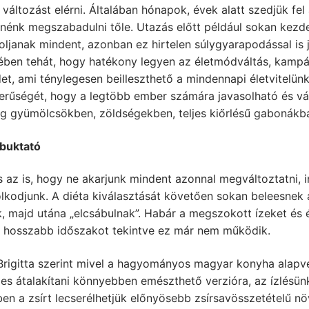
 változást elérni. Általában hónapok, évek alatt szedjük fel 
nénk megszabadulni tőle. Utazás előtt például sokan kezde
ljanak mindent, azonban ez hirtelen súlygyarapodással is j
ében tehát, hogy hatékony legyen az életmódváltás, kampá
et, ami ténylegesen beilleszthető a mindennapi életvitelün
erűségét, hogy a legtöbb ember számára javasolható és vál
g gyümölcsökben, zöldségekben, teljes kiőrlésű gabonákba
 buktató
 az is, hogy ne akarjunk mindent azonnal megváltoztatni, 
lkodjunk. A diéta kiválasztását követően sokan beleesnek 
k, majd utána „elcsábulnak”. Habár a megszokott ízeket és
, hosszabb időszakot tekintve ez már nem működik.
Brigitta szerint mivel a hagyományos magyar konyha alapve
s átalakítani könnyebben emészthető verzióra, az ízlésünk
en a zsírt lecserélhetjük előnyösebb zsírsavösszetételű nö