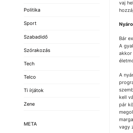
vaj he
Politika
hozzáj
Sport
Nyár
Szabadidő
Bár ex
A gyak
Szórakozás
akkor 
életm
Tech
A nyár
Telco
progr
szemb
Ti írjátok
kell v
Zene
pár k
megold
marga
META
vagy z