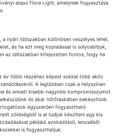
növényi alapú Flora Light, amelynek fogyasztása
s.
, a nyári időszakban különösen veszélyes lehet.
et, és ha ezt még koplalással is súlyosbítjuk,
en az időszakban kifejezetten fontos, hogy ha
az év többi részéhez képest sokkal több aktív
trandolásokról. A legtöbben csak a helyszínen
étel és emiatt kisebb-nagyobb kompromisszumot
n felkészülünk és akár hűtőtáskában bekészítünk
ártogatósok egyszerűen fogyasztható
dt zöldségből is el tudjuk készíteni egy kis
ozzáadásával például avokádóból, lencséből
kszekkel is fogyaszthatjuk.