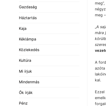
meg”, 
Gazdaság
négyze
meg – 
Háztartás
„
A saj
Kaja
mára j
körülb
Kéklámpa
szeres
Közlekedés
vezet
Kultúra
A for
azóta
Mi írjuk
lakói
kal.
Mindenmás
Ezzel
Ők írják
emelk
Pénz
forga