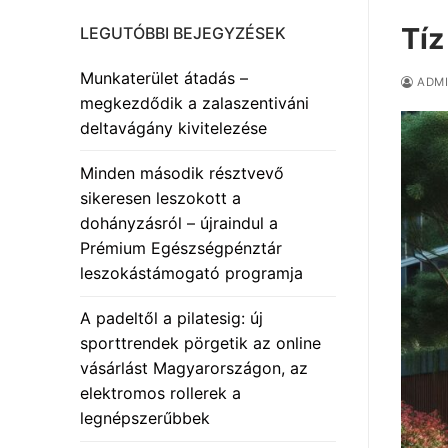
Tíz
LEGUTÓBBI BEJEGYZÉSEK
Munkaterület átadás –
ADM
megkezdődik a zalaszentiváni
deltavágány kivitelezése
Minden második résztvevő
sikeresen leszokott a
dohányzásról – újraindul a
Prémium Egészségpénztár
leszokástámogató programja
A padeltől a pilatesig: új
sporttrendek pörgetik az online
vásárlást Magyarországon, az
elektromos rollerek a
legnépszerűbbek