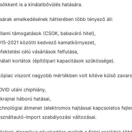
ökkent is a kínálatbővülés hatására.
ásárak emelkedésének hátterében több tényező áll:
állami támogatások (CSOK, babaváró hitel),
015-2021 közötti kedvező kamatkörnyezet,
fektetési célú vásárlások felfutása,
nálati korlátok (építőipari kapacitások szűkössége).
tópiac viszont nagyobb mértékben volt kitéve külső zavaro
VID utáni chiphiány,
krajnai háború hatásai,
echnológiai átmenet (elektromos hajtással kapcsolatos fejl
asználtautó-import szabályozási változásai.