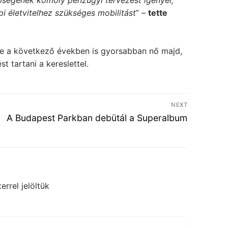
bbségének komoly pénzügyi tervezést igényel,
pi életvitelhez szükséges mobilitást
” –
tette
téke a következő években is gyorsabban nő majd,
t tartani a kereslettel.
NEXT
Next
A Budapest Parkban debütál a Superalbum
post:
errel jelöltük