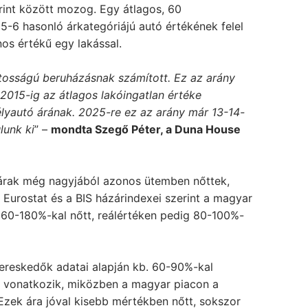
orint között mozog. Egy átlagos, 60
 5-6 hasonló árkategóriájú autó értékének felel
os értékű egy lakással.
ntosságú beruházásnak számított. Ez az arány
 2015-ig az átlagos lakóingatlan értéke
élyautó árának. 2025-re ez az arány már 13-14-
lunk ki
” –
mondta Szegő Péter, a Duna House
óárak még nagyjából azonos ütemben nőttek,
Eurostat és a BIS házárindexei szerint a magyar
160-180%-kal nőtt, reálértéken pedig 80-100%-
ereskedők adatai alapján kb. 60-90%-kal
a vonatkozik, miközben a magyar piacon a
zek ára jóval kisebb mértékben nőtt, sokszor