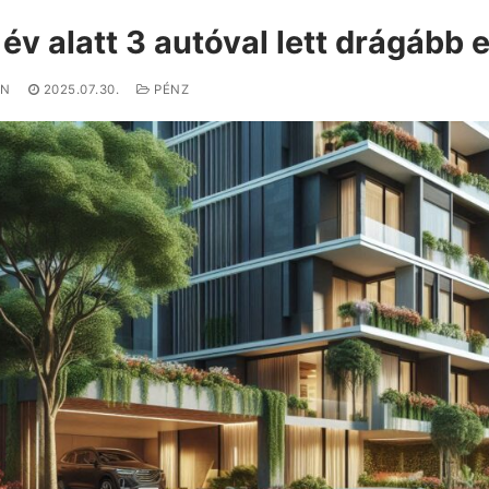
 év alatt 3 autóval lett drágább 
IN
2025.07.30.
PÉNZ