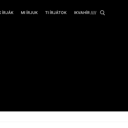
 ÍRJÁK
MI ÍRJUK
TI ÍRJÁTOK
IKVAHÍR ////
Keresése: