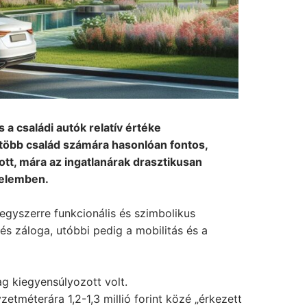
a családi autók relatív értéke
gtöbb család számára hasonlóan fontos,
t, mára az ingatlanárak drasztikusan
telemben.
egyszerre funkcionális és szimbolikus
mtés záloga, utóbbi pedig a mobilitás és a
g kiegyensúlyozott volt.
tméterára 1,2-1,3 millió forint közé „érkezett