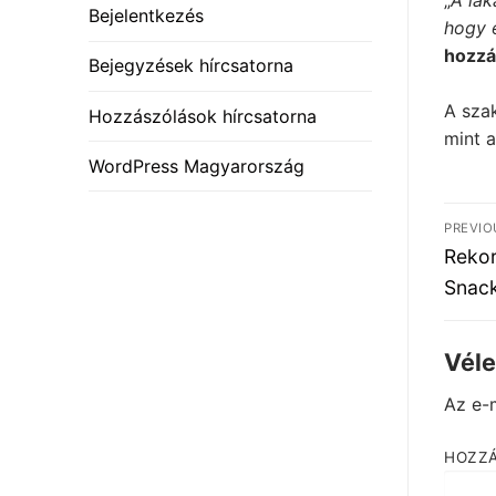
„
A lak
Bejelentkezés
hogy e
hozzá
Bejegyzések hírcsatorna
A szak
Hozzászólások hírcsatorna
mint a
WordPress Magyarország
Be
PREVIO
nav
Previ
Rekor
post:
Snack
Vél
Az e-
HOZZ