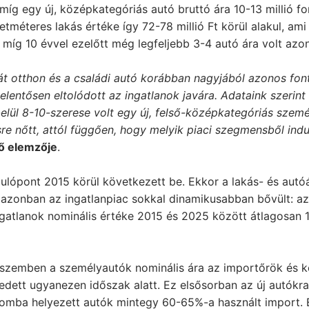
míg egy új, középkategóriás autó bruttó ára 10-13 millió f
tméteres lakás értéke így 72-78 millió Ft körül alakul, ami
míg 10 évvel ezelőtt még legfeljebb 3-4 autó ára volt azon
át otthon és a családi autó korábban nagyjából azonos fo
elentősen eltolódott az ingatlanok javára. Adataink szerint
elül 8-10-szerese volt egy új, felső-középkategóriás szem
re nőtt, attól függően, hogy melyik piaci szegmensből indu
ő elemzője
.
dulópont 2015 körül következett be. Ekkor a lakás- és aut
 azonban az ingatlanpiac sokkal dinamikusabban bővült: az 
ngatlanok nominális értéke 2015 és 2025 között átlagosan 
 szemben a személyautók nominális ára az importőrök és k
edett ugyanezen időszak alatt. Ez elsősorban az új autókr
lomba helyezett autók mintegy 60-65%-a használt import. E