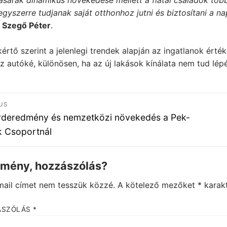
ásárak dinamikus növekedése mellett a fiatal családok tö
gyszerre tudjanak saját otthonhoz jutni és biztosítani a na
 Szegő Péter
.
értő szerint a jelenlegi trendek alapján az ingatlanok ér
z autóké, különösen, ha az új lakások kínálata nem tud lépés
jegyzés
US
igáció
ous
deredmény és nemzetközi növekedés a Pek-
 Csoportnál
emény, hozzászólás?
mail címet nem tesszük közzé.
A kötelező mezőket
*
karakt
ÁSZÓLÁS
*