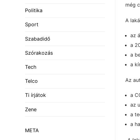
még cs
Politika
A lak
Sport
az 
Szabadidő
a 2
Szórakozás
a be
a kí
Tech
Az au
Telco
a CO
Ti írjátok
az u
Zene
a t
a h
META