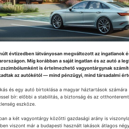
múlt évtizedben látványosan megváltozott az ingatlanok és 
rországon. Míg korábban a saját ingatlan és az autó a le
szszimbólumként is értelmezhető vagyontárgynak számítot
kadtak az autókétól — mind pénzügyi, mind társadalmi ér
akás és egy autó birtoklása a magyar háztartások számára 
éssel bír: előbbi a stabilitás, a biztonság és az otthontere
tlenség eszköze.
an a két vagyontárgy közötti gazdasági arány is viszonyla
en viszont már a budapesti használt lakások átlagos négyze