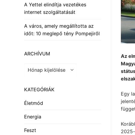
A Yettel elindítja vezetékes
internet szolgáltatását
A város, amely megállította az
időt: 10 meglepő tény Pompejiről
ARCHÍVUM
Az el
Magya
Archívum
státu
elsza
KATEGÓRIÁK
Egy l
jelent
Életmód
függe
Energia
Korább
Feszt
2025-b