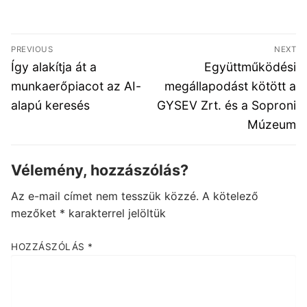
Bejegyzés
PREVIOUS
NEXT
navigáció
Previous
Next
Így alakítja át a
Együttműködési
post:
post:
munkaerőpiacot az AI-
megállapodást kötött a
alapú keresés
GYSEV Zrt. és a Soproni
Múzeum
Vélemény, hozzászólás?
Az e-mail címet nem tesszük közzé.
A kötelező
mezőket
*
karakterrel jelöltük
HOZZÁSZÓLÁS
*