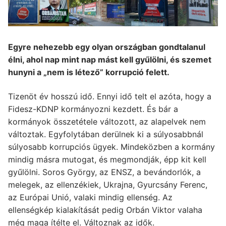
Egyre nehezebb egy olyan országban gondtalanul
élni, ahol nap mint nap mást kell gyűlölni, és szemet
hunyni a „nem is létező” korrupció felett.
Tizenöt év hosszú idő. Ennyi idő telt el azóta, hogy a
Fidesz-KDNP kormányozni kezdett. És bár a
kormányok összetétele változott, az alapelvek nem
változtak. Egyfolytában derülnek ki a súlyosabbnál
súlyosabb korrupciós ügyek. Mindeközben a kormány
mindig másra mutogat, és megmondják, épp kit kell
gyűlölni. Soros György, az ENSZ, a bevándorlók, a
melegek, az ellenzékiek, Ukrajna, Gyurcsány Ferenc,
az Európai Unió, valaki mindig ellenség. Az
ellenségkép kialakítását pedig Orbán Viktor valaha
még maga ítélte el. Változnak az idők.