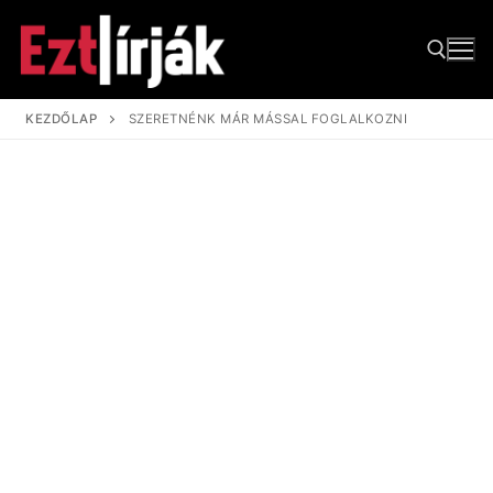
Ugrás
a
tartalomra
KEZDŐLAP
SZERETNÉNK MÁR MÁSSAL FOGLALKOZNI
Keresése: