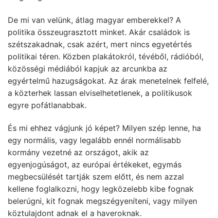
De mi van velünk, átlag magyar emberekkel? A
politika összeugrasztott minket. Akár családok is
szétszakadnak, csak azért, mert nincs egyetértés
politikai téren. Közben plakátokról, tévéből, rádióból,
közösségi médiából kapjuk az arcunkba az
egyértelmű hazugságokat. Az árak menetelnek felfelé,
a közterhek lassan elviselhetetlenek, a politikusok
egyre pofátlanabbak.
És mi ehhez vágjunk jó képet? Milyen szép lenne, ha
egy normális, vagy legalább ennél normálisabb
kormány vezetné az országot, akik az
egyenjogúságot, az európai értékeket, egymás
megbecsülését tartják szem előtt, és nem azzal
kellene foglalkozni, hogy legközelebb kibe fognak
belerúgni, kit fognak megszégyeníteni, vagy milyen
köztulajdont adnak el a haveroknak.