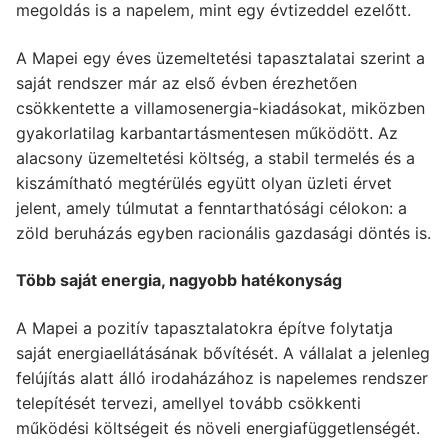
megoldás is a napelem, mint egy évtizeddel ezelőtt.
A Mapei egy éves üzemeltetési tapasztalatai szerint a
saját rendszer már az első évben érezhetően
csökkentette a villamosenergia-kiadásokat, miközben
gyakorlatilag karbantartásmentesen működött. Az
alacsony üzemeltetési költség, a stabil termelés és a
kiszámítható megtérülés együtt olyan üzleti érvet
jelent, amely túlmutat a fenntarthatósági célokon: a
zöld beruházás egyben racionális gazdasági döntés is.
Több saját energia, nagyobb hatékonyság
A Mapei a pozitív tapasztalatokra építve folytatja
saját energiaellátásának bővítését. A vállalat a jelenleg
felújítás alatt álló irodaházához is napelemes rendszer
telepítését tervezi, amellyel tovább csökkenti
működési költségeit és növeli energiafüggetlenségét.