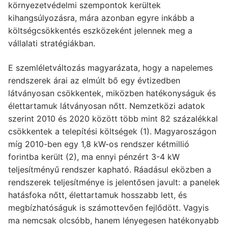
környezetvédelmi szempontok kerültek
kihangsúlyozásra, mára azonban egyre inkább a
költségcsökkentés eszközeként jelennek meg a
vállalati stratégiákban.
E szemléletváltozás magyarázata, hogy a napelemes
rendszerek árai az elmúlt bő egy évtizedben
látványosan csökkentek, miközben hatékonyságuk és
élettartamuk látványosan nőtt. Nemzetközi adatok
szerint 2010 és 2020 között több mint 82 százalékkal
csökkentek a telepítési költségek (1). Magyaroszágon
míg 2010-ben egy 1,8 kW-os rendszer kétmillió
forintba került (2), ma ennyi pénzért 3-4 kW
teljesítményű rendszer kapható. Ráadásul eközben a
rendszerek teljesítménye is jelentősen javult: a panelek
hatásfoka nőtt, élettartamuk hosszabb lett, és
megbízhatóságuk is számottevően fejlődött. Vagyis
ma nemcsak olcsóbb, hanem lényegesen hatékonyabb