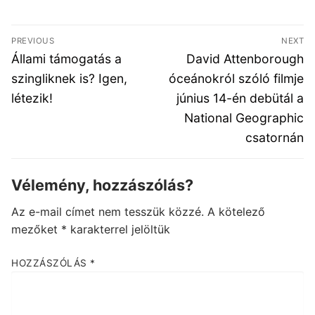
Bejegyzés
PREVIOUS
NEXT
navigáció
Previous
Next
Állami támogatás a
David Attenborough
post:
post:
szingliknek is? Igen,
óceánokról szóló filmje
létezik!
június 14-én debütál a
National Geographic
csatornán
Vélemény, hozzászólás?
Az e-mail címet nem tesszük közzé.
A kötelező
mezőket
*
karakterrel jelöltük
HOZZÁSZÓLÁS
*