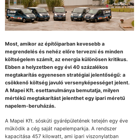
Most, amikor az építőiparban kevesebb a
megrendelés és nehéz előre tervezni és minden
költségelem számít, az energia különösen kritikus.
Ebben a helyzetben egy évi 40 százalékos
megtakarítás egyenesen stratégiai jelentőségű: a
csökkenő költség javuló versenyképességet jelent.
A Mapei Kft. esettanulmánya bemutatja, milyen
mértékű megtakarítást jelenthet egy ipari méretű
napelem-beruházás.
A Mapei Kft. sóskúti gyárépületének tetején egy éve
működik a cég saját napelemparkja. A rendszer
kapacitása 457 kilowatt, ami ipari viszonylatban