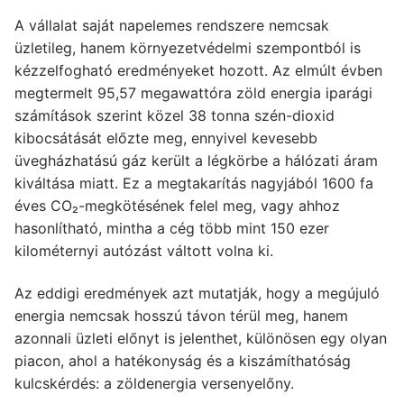
A vállalat saját napelemes rendszere nemcsak
üzletileg, hanem környezetvédelmi szempontból is
kézzelfogható eredményeket hozott. Az elmúlt évben
megtermelt 95,57 megawattóra zöld energia iparági
számítások szerint közel 38 tonna szén-dioxid
kibocsátását előzte meg, ennyivel kevesebb
üvegházhatású gáz került a légkörbe a hálózati áram
kiváltása miatt. Ez a megtakarítás nagyjából 1600 fa
éves CO₂-megkötésének felel meg, vagy ahhoz
hasonlítható, mintha a cég több mint 150 ezer
kilométernyi autózást váltott volna ki.
Az eddigi eredmények azt mutatják, hogy a megújuló
energia nemcsak hosszú távon térül meg, hanem
azonnali üzleti előnyt is jelenthet, különösen egy olyan
piacon, ahol a hatékonyság és a kiszámíthatóság
kulcskérdés: a zöldenergia versenyelőny.