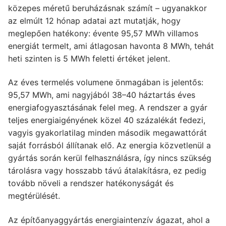
közepes méretű beruházásnak számít – ugyanakkor
az elmúlt 12 hónap adatai azt mutatják, hogy
meglepően hatékony: évente 95,57 MWh villamos
energiát termelt, ami átlagosan havonta 8 MWh, tehát
heti szinten is 5 MWh feletti értéket jelent.
Az éves termelés volumene önmagában is jelentős:
95,57 MWh, ami nagyjából 38–40 háztartás éves
energiafogyasztásának felel meg. A rendszer a gyár
teljes energiaigényének közel 40 százalékát fedezi,
vagyis gyakorlatilag minden második megawattórát
saját forrásból állítanak elő. Az energia közvetlenül a
gyártás során kerül felhasználásra, így nincs szükség
tárolásra vagy hosszabb távú átalakításra, ez pedig
tovább növeli a rendszer hatékonyságát és
megtérülését.
Az építőanyaggyártás energiaintenzív ágazat, ahol a