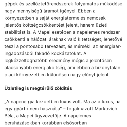
gépek és szellőztetőrendszerek folyamatos működése
nagy mennyiségű áramot igényel. Ebben a
környezetben a saját energiatermelés nemcsak
jelentős költségcsökkentést jelent, hanem üzleti
stabilitást is. A Mapei esetében a napelemes rendszer
csökkenti a hálózati áraknak való kitettséget, lehetővé
teszi a pontosabb tervezést, és mérsékli az energiaár-
ingadozásból fakadó kockázatokat. A
legkézzelfoghatóbb eredmény mégis a jelentősen
alacsonyabb energiaköltség, ami ebben a bizonytalan
piaci környezetben különösen nagy előnyt jelent.
Üzletileg is megtérülő zöldítés
„A napenergia kezdetben luxus volt. Ma az a luxus, ha
egy gyártó nem használja” – fogalmazott Markovich
Béla, a Mapei ügyvezetője. A napelemes
beruházásokban korábban elsősorban