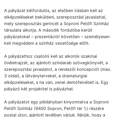
A pályázat kétfordulós, az elsőben írásban kell az
elképzeléseket beküldeni, szereposztási javaslattal,
mely szereposztás gerincét a Soproni Petőfi Színház
társulata alkotja. A második fordulóba került
pályázatokat – prezentációt követően – személyesen
kell megvédeni a színház vezetősége előtt.
A pályázathoz csatolni kell az alkotók szakmai
önéletrajzát, az ajánlott színdarab szövegkönyvét, a
szereposztási javaslatot, a rendezői koncepciót (max.
3 oldal), a látványterveket, a dramaturgiai
elképzeléseket, s ha van, zenei demófelvételt is. Egy
pályázó két projekttel is pályázhat.
A pályázatot egy példányban kinyomtatva a Soproni
Petőfi Színház (9400 Sopron, Petőfi tér 1.) részére
postai úton, ajánlott levélben várjuk. Kérjük, hogy a