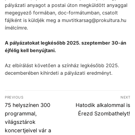
pályázati anyagot a postai úton megküldött anyaggal
megegyező formában, doc-formátumban, csatolt
fájlként is küldjék meg a muvtitkarsag@prokultura.hu
ímélcímre.
A pályázatokat legkésőbb 2025. szeptember 30-án
éjfélig kell benyújtani.
Az elbírálást követően a színház legkésőbb 2025.
decemberében kihirdeti a pályázati eredményt.
Bejegyzés
PREVIOUS
NEXT
navigáció
Previous
Next
75 helyszínen 300
Hatodik alkalommal is
post:
post:
programmal,
Érezd Szombathelyt!
világsztárok
koncertjeivel vár a