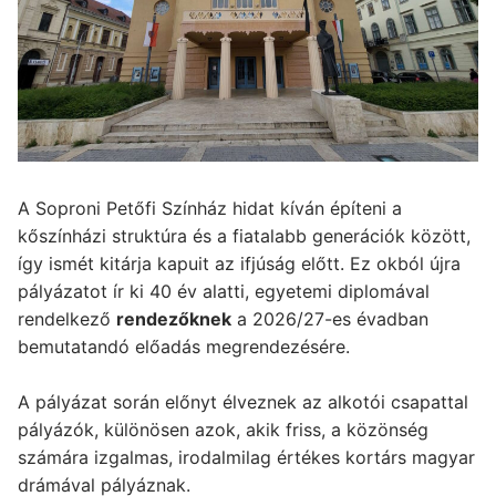
A Soproni Petőfi Színház hidat kíván építeni a
kőszínházi struktúra és a fiatalabb generációk között,
így ismét kitárja kapuit az ifjúság előtt. Ez okból újra
pályázatot ír ki 40 év alatti, egyetemi diplomával
rendelkező
rendezőknek
a 2026/27-es évadban
bemutatandó előadás megrendezésére.
A pályázat során előnyt élveznek az alkotói csapattal
pályázók, különösen azok, akik friss, a közönség
számára izgalmas, irodalmilag értékes kortárs magyar
drámával pályáznak.