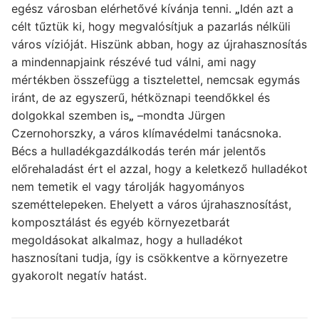
egész városban elérhetővé kívánja tenni.
„
Idén azt a
célt tűztük ki, hogy megvalósítjuk a pazarlás nélküli
város vízióját. Hiszünk abban, hogy az újrahasznosítás
a mindennapjaink részévé tud válni, ami nagy
mértékben összefügg a tisztelettel, nemcsak egymás
iránt, de az egyszerű, hétköznapi teendőkkel és
dolgokkal szemben is
„
–mondta Jürgen
Czernohorszky, a város klímavédelmi tanácsnoka.
Bécs a hulladékgazdálkodás terén már jelentős
előrehaladást ért el azzal, hogy a keletkező hulladékot
nem temetik el vagy tárolják hagyományos
szeméttelepeken. Ehelyett a város újrahasznosítást,
komposztálást és egyéb környezetbarát
megoldásokat alkalmaz, hogy a hulladékot
hasznosítani tudja, így is csökkentve a környezetre
gyakorolt negatív hatást.