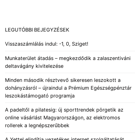
LEGUTÓBBI BEJEGYZÉSEK
Visszaszámlálás indul: -1, 0, Sziget!
Munkaterület átadás – megkezdődik a zalaszentiváni
deltavágány kivitelezése
Minden második résztvevő sikeresen leszokott a
dohányzásról – újraindul a Prémium Egészségpénztár
leszokástámogató programja
A padeltől a pilatesig: új sporttrendek pörgetik az
online vásárlást Magyarországon, az elektromos
rollerek a legnépszerűbbek
A Yettel elindítja vezetékes internet szolgáltatását