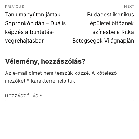
Bejegyzés
PREVIOUS
NEXT
navigáció
Previous
Next
Tanulmányúton jártak
Budapest ikonikus
post:
post:
Sopronkőhidán – Duális
épületei öltöznek
képzés a büntetés-
színesbe a Ritka
végrehajtásban
Betegségek Világnapján
Vélemény, hozzászólás?
Az e-mail címet nem tesszük közzé.
A kötelező
mezőket
*
karakterrel jelöltük
HOZZÁSZÓLÁS
*