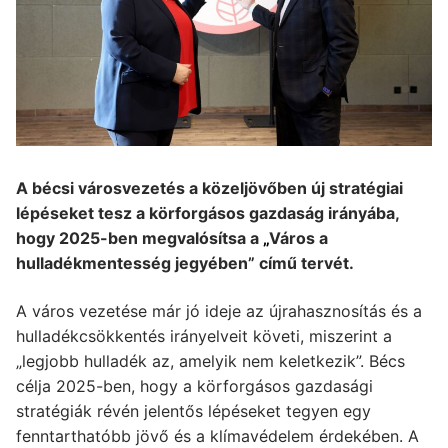
A bécsi városvezetés a közeljövőben új stratégiai
lépéseket tesz a körforgásos gazdaság irányába,
hogy 2025-ben megvalósítsa a
„
Város a
hulladékmentesség jegyében” című tervét.
A város vezetése már jó ideje az újrahasznosítás és a
hulladékcsökkentés irányelveit követi, miszerint a
„legjobb hulladék az, amelyik nem keletkezik”. Bécs
célja 2025-ben, hogy a körforgásos gazdasági
stratégiák révén jelentős lépéseket tegyen egy
fenntarthatóbb jövő és a klímavédelem érdekében. A