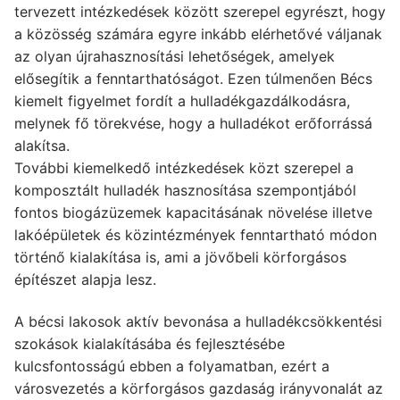
tervezett intézkedések között szerepel egyrészt, hogy
a közösség számára egyre inkább elérhetővé váljanak
az olyan újrahasznosítási lehetőségek, amelyek
elősegítik a fenntarthatóságot. Ezen túlmenően Bécs
kiemelt figyelmet fordít a hulladékgazdálkodásra,
melynek fő törekvése, hogy a hulladékot erőforrássá
alakítsa.
További kiemelkedő intézkedések közt szerepel a
komposztált hulladék hasznosítása szempontjából
fontos biogázüzemek kapacitásának növelése illetve
lakóépületek és közintézmények fenntartható módon
történő kialakítása is, ami a jövőbeli körforgásos
építészet alapja lesz.
A bécsi lakosok aktív bevonása a hulladékcsökkentési
szokások kialakításába és fejlesztésébe
kulcsfontosságú ebben a folyamatban, ezért a
városvezetés a körforgásos gazdaság irányvonalát az