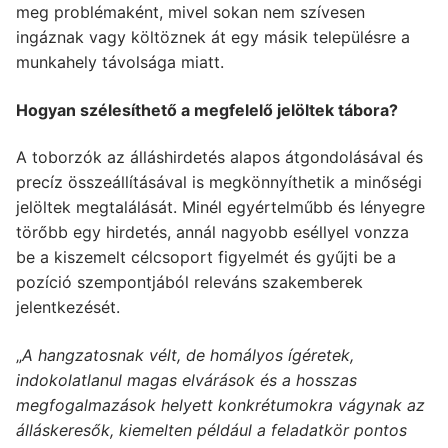
meg problémaként, mivel sokan nem szívesen
ingáznak vagy költöznek át egy másik településre a
munkahely távolsága miatt.
Hogyan szélesíthető a megfelelő jelöltek tábora?
A toborzók az álláshirdetés alapos átgondolásával és
precíz összeállításával is megkönnyíthetik a minőségi
jelöltek megtalálását. Minél egyértelműbb és lényegre
törőbb egy hirdetés, annál nagyobb eséllyel vonzza
be a kiszemelt célcsoport figyelmét és gyűjti be a
pozíció szempontjából releváns szakemberek
jelentkezését.
„
A hangzatosnak vélt, de homályos ígéretek,
indokolatlanul magas elvárások és a hosszas
megfogalmazások helyett konkrétumokra vágynak az
álláskeresők, kiemelten például a feladatkör pontos