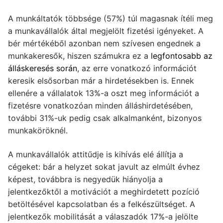
A munkáltatók többsége (57%) túl magasnak ítéli meg
a munkavállalók által megjelölt fizetési igényeket. A
bér mértékéből azonban nem szívesen engednek a
munkakeresők, hiszen számukra ez a
legfontosabb az
álláskeresés során
, az erre vonatkozó információt
keresik elsősorban már a hirdetésekben is. Ennek
ellenére a vállalatok 13%-a oszt meg információt a
fizetésre vonatkozóan minden álláshirdetésében,
további 31%-uk pedig csak alkalmanként, bizonyos
munkaköröknél.
A munkavállalók attitűdje is kihívás elé állítja a
cégeket: bár a helyzet sokat javult az elmúlt évhez
képest, továbbra is negyedük hiányolja a
jelentkezőktől a motivációt a meghirdetett pozíció
betöltésével kapcsolatban és a felkészültséget. A
jelentkezők mobilitását a válaszadók 17%-a jelölte