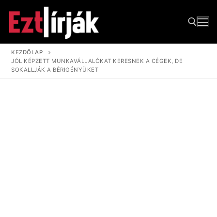
Ugrás
a
tartalomra
KEZDŐLAP
JÓL KÉPZETT MUNKAVÁLLALÓKAT KERESNEK A CÉGEK, DE
Keresése:
SOKALLJÁK A BÉRIGÉNYÜKET