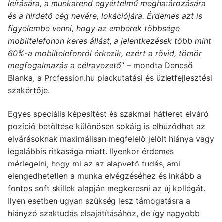
leírására, a munkarend egyértelmű meghatározására
és a hirdető cég nevére, lokációjára. Érdemes azt is
figyelembe venni, hogy az emberek többsége
mobiltelefonon keres állást, a jelentkezések több mint
60%-a mobiltelefonról érkezik, ezért a rövid, tömör
megfogalmazás a célravezető
” – mondta Dencső
Blanka, a Profession.hu piackutatási és üzletfejlesztési
szakértője.
Egyes speciális képesítést és szakmai hátteret elváró
pozíció betöltése különösen sokáig is elhúzódhat az
elvárásoknak maximálisan megfelelő jelölt hiánya vagy
legalábbis ritkasága miatt. Ilyenkor érdemes
mérlegelni, hogy mi az az alapvető tudás, ami
elengedhetetlen a munka elvégzéséhez és inkább a
fontos soft skillek alapján megkeresni az új kollégát.
Ilyen esetben ugyan szükség lesz támogatásra a
hiányzó szaktudás elsajátításához, de így nagyobb