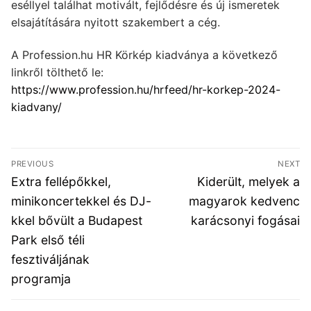
eséllyel találhat motivált, fejlődésre és új ismeretek
elsajátítására nyitott szakembert a cég.
A Profession.hu HR Körkép kiadványa a következő
linkről tölthető le:
https://www.profession.hu/hrfeed/hr-korkep-2024-
kiadvany/
Bejegyzés
PREVIOUS
NEXT
navigáció
Previous
Next
Extra fellépőkkel,
Kiderült, melyek a
post:
post:
minikoncertekkel és DJ-
magyarok kedvenc
kkel bővült a Budapest
karácsonyi fogásai
Park első téli
fesztiváljának
programja