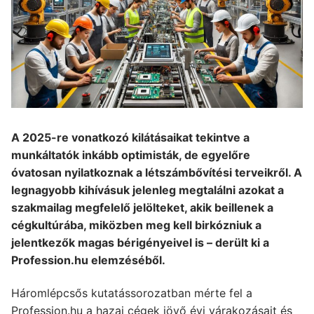
A 2025-re vonatkozó kilátásaikat tekintve a
munkáltatók inkább optimisták, de egyelőre
óvatosan nyilatkoznak a létszámbővítési terveikről. A
legnagyobb kihívásuk jelenleg megtalálni azokat a
szakmailag megfelelő jelölteket, akik beillenek a
cégkultúrába, miközben meg kell birkózniuk a
jelentkezők magas bérigényeivel is – derült ki a
Profession.hu elemzéséből.
Háromlépcsős kutatássorozatban mérte fel a
Profession.hu a hazai cégek jövő évi várakozásait és