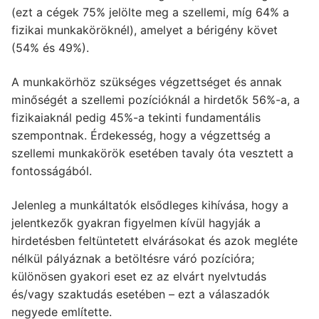
(ezt a cégek 75% jelölte meg a szellemi, míg 64% a
fizikai munkaköröknél), amelyet a bérigény követ
(54% és 49%).
A munkakörhöz szükséges végzettséget és annak
minőségét a szellemi pozícióknál a hirdetők 56%-a, a
fizikaiaknál pedig 45%-a tekinti fundamentális
szempontnak. Érdekesség, hogy a végzettség a
szellemi munkakörök esetében tavaly óta vesztett a
fontosságából.
Jelenleg a munkáltatók elsődleges kihívása, hogy a
jelentkezők gyakran figyelmen kívül hagyják a
hirdetésben feltüntetett elvárásokat és azok megléte
nélkül pályáznak a betöltésre váró pozícióra;
különösen gyakori eset ez az elvárt nyelvtudás
és/vagy szaktudás esetében – ezt a válaszadók
negyede említette.