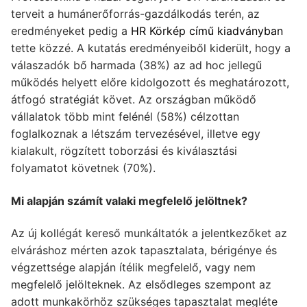
terveit a humánerőforrás-gazdálkodás terén, az
eredményeket pedig a
HR Körkép című kiadványban
tette közzé. A kutatás eredményeiből kiderült, hogy a
válaszadók bő harmada (38%) az ad hoc jellegű
működés helyett előre kidolgozott és meghatározott,
átfogó stratégiát követ. Az országban működő
vállalatok több mint felénél (58%) célzottan
foglalkoznak a létszám tervezésével, illetve egy
kialakult, rögzített toborzási és kiválasztási
folyamatot követnek (70%).
Mi alapján számít valaki megfelelő jelöltnek?
Az új kollégát kereső munkáltatók a jelentkezőket az
elváráshoz mérten azok tapasztalata, bérigénye és
végzettsége alapján ítélik megfelelő, vagy nem
megfelelő jelölteknek. Az elsődleges szempont az
adott munkakörhöz szükséges tapasztalat megléte