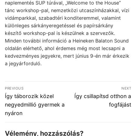
naplementés SUP túrával, „Welcome to the House”
tánc workshop-pal, nemzetközi utcaszínházakkal, vízi
vidámparkkal, szabadtéri konditeremmel, valamint
különleges sárkányeregetéssel és papírsárkány
készítő workshop-pal is készülnek a szervezők.
Minden további információ a Heineken Balaton Sound
oldalán elérhető, ahol érdemes még most lecsapni a
kedvezményes jegyekre, mert június 9-én már érkezik
a jegyárforduló.
Bejegyzés
PREVIOUS
NEXT
navigáció
Previous
Next
Így táborozik közel
Így csillapítsd otthon a
post:
post:
negyedmillió gyermek a
fogfájást
nyáron
Vélemény, hozzászólás?