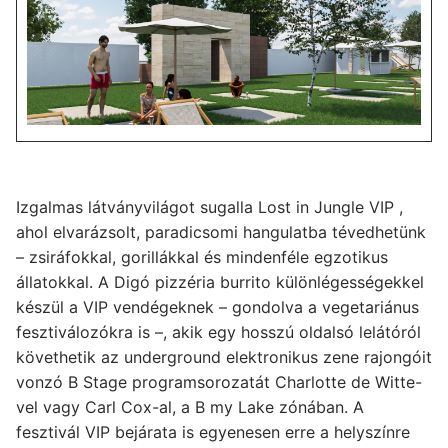
Izgalmas látványvilágot sugalla Lost in Jungle VIP ,
ahol elvarázsolt, paradicsomi hangulatba tévedhetünk
– zsiráfokkal, gorillákkal és mindenféle egzotikus
állatokkal. A Digó pizzéria burrito különlégességekkel
készül a VIP vendégeknek – gondolva a vegetariánus
fesztiválozókra is –, akik egy hosszú oldalsó lelátóról
követhetik az underground elektronikus zene rajongóit
vonzó B Stage programsorozatát Charlotte de Witte-
vel vagy Carl Cox-al, a B my Lake zónában. A
fesztivál VIP bejárata is egyenesen erre a helyszínre