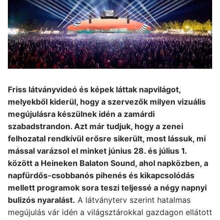
Friss látványvideó és képek láttak napvilágot,
melyekből kiderül, hogy a szervezők milyen vizuális
megújulásra készülnek idén a zamárdi
szabadstrandon. Azt már tudjuk, hogy a zenei
felhozatal rendkívül erősre sikerült, most lássuk, mi
mással varázsol el minket június 28. és július 1.
között a Heineken Balaton Sound, ahol napközben, a
napfürdős-csobbanós pihenés és kikapcsolódás
mellett programok sora teszi teljessé a négy napnyi
bulizós nyaralást.
A látványterv szerint hatalmas
megújulás vár idén a világsztárokkal gazdagon ellátott