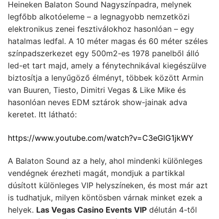
Heineken Balaton Sound Nagyszínpadra, melynek
legfőbb alkotóeleme – a legnagyobb nemzetközi
elektronikus zenei fesztiválokhoz hasonlóan – egy
hatalmas ledfal. A 10 méter magas és 60 méter széles
színpadszerkezet egy 500m2-es 1978 panelből álló
led-et tart majd, amely a fénytechnikával kiegészülve
biztosítja a lenyűgöző élményt, többek között Armin
van Buuren, Tiesto, Dimitri Vegas & Like Mike és
hasonlóan neves EDM sztárok show-jainak adva
keretet. Itt látható:
https://www.youtube.com/watch?v=C3eGlG1jkWY
A Balaton Sound az a hely, ahol mindenki különleges
vendégnek érezheti magát, mondjuk a partikkal
dúsított különleges VIP helyszíneken, és most már azt
is tudhatjuk, milyen köntösben várnak minket ezek a
helyek.
Las Vegas Casino Events VIP
délután 4-től