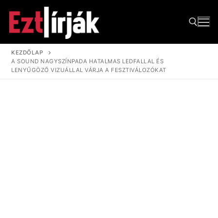
Ugrás
a
tartalomra
KEZDŐLAP
A SOUND NAGYSZÍNPADA HATALMAS LEDFALLAL ÉS
Keresése:
LENYŰGÖZŐ VIZUÁLLAL VÁRJA A FESZTIVÁLOZÓKAT