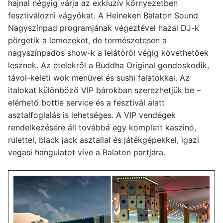
hajnal négyig várja az exkluzív környezetben
fesztiválozni vágyókat. A Heineken Balaton Sound
Nagyszínpad programjának végeztével hazai DJ-k
pörgetik a lemezeket, de természetesen a
nagyszínpados show-k a lelátóról végig követhetőek
lesznek. Az ételekről a Buddha Original gondoskodik,
távol-keleti wok menüvel és sushi falatokkal. Az
italokat különböző VIP bárokban szerezhetjük be –
elérhető bottle service és a fesztivál alatt
asztalfoglalás is lehetséges. A VIP vendégek
rendelkezésére áll továbbá egy komplett kaszinó,
rulettel, black jack asztallal és játékgépekkel, igazi
vegasi hangulatot víve a Balaton partjára.