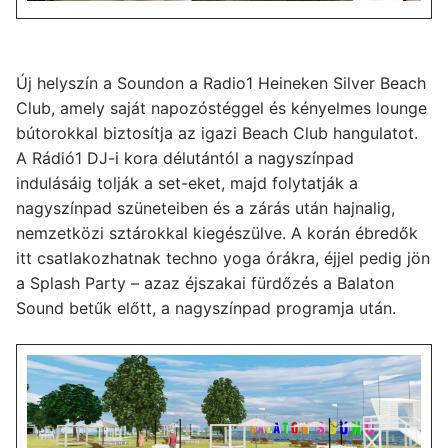
Új helyszín a Soundon a Radio1 Heineken Silver Beach
Club, amely saját napozóstéggel és kényelmes lounge
bútorokkal biztosítja az igazi Beach Club hangulatot.
A Rádió1 DJ-i kora délutántól a nagyszínpad
indulásáig tolják a set-eket, majd folytatják a
nagyszínpad szüneteiben és a zárás után hajnalig,
nemzetközi sztárokkal kiegészülve. A korán ébredők
itt csatlakozhatnak techno yoga órákra, éjjel pedig jön
a Splash Party – azaz éjszakai fürdőzés a Balaton
Sound betűk előtt, a nagyszínpad programja után.