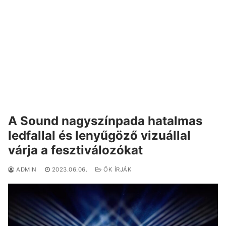
A Sound nagyszínpada hatalmas
ledfallal és lenyűgöző vizuállal
várja a fesztiválozókat
ADMIN
2023.06.06.
ŐK ÍRJÁK