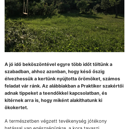
A jó idő beköszöntével egyre több időt töltünk a
szabadban, ahhoz azonban, hogy késő őszig
élvezhessük a kertünk nyújtotta örömöket, számos
feladat vár ránk. Az alábbiakban a Praktiker szakértői
adnak tippeket a teendőkkel kapcsolatban, és
kitérnek arra is, hogy miként alakíthatunk ki
ökokertet.
A természetben végzett tevékenység jótékony
hatással van egészségünkre, a kora tavaszi