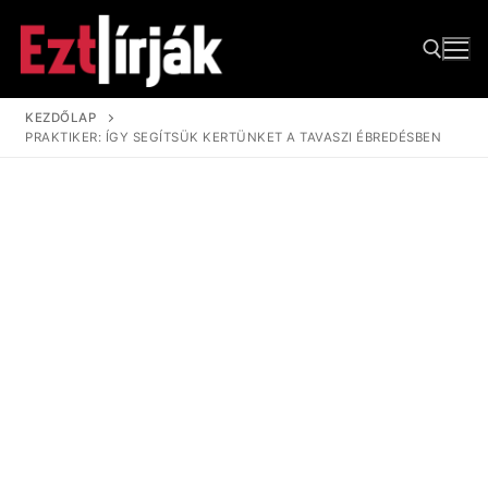
Ugrás
a
tartalomra
KEZDŐLAP
PRAKTIKER: ÍGY SEGÍTSÜK KERTÜNKET A TAVASZI ÉBREDÉSBEN
Keresése: