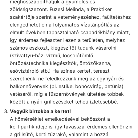
meghosszabbíthatjuk a gyümölcs és
zöldségszezont. Füzesi Melinda, a Praktiker
szakértője szerint a veteményezéshez, faültetéshez
elengedhetetlen a folyamatos vízutánpótlás az
elmúlt években tapasztalható csapadékhiány miatt,
így érdemes fejleszteni ezen a területen, melyhez
számos eszközt, kiegészítőt tudunk vásárolni
(szivattyú-házi vízmű, locsolótömlő,
öntözéstechnika kiegészítők, öntözőkanna,
esővíztároló stb.) Ha színes kertet, teraszt
szeretnénk, ne feledkezzünk meg az egynyári és
balkonnövények (pl. estike, bohócvirág, petúnia)
vetéséről, míg a fűszernövények ültetése többek
között a nyári grillezéseket teheti ízletesebbé.
Vegyük birtokba a kertet!
A hőmérséklet emelkedésével beköszönt a
kertipartik ideje is, így tavasszal érdemes ellenőrizni
a grillsütő, kerti tűzrakó, valamint a hozzá