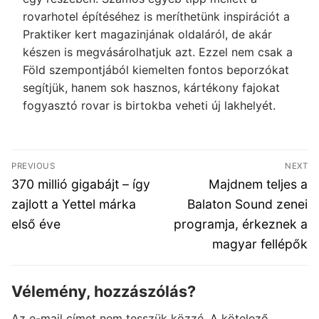
rovarhotel építéséhez is meríthetünk inspirációt a
Praktiker kert magazinjának oldaláról, de akár
készen is megvásárolhatjuk azt. Ezzel nem csak a
Föld szempontjából kiemelten fontos beporzókat
segítjük, hanem sok hasznos, kártékony fajokat
fogyasztó rovar is birtokba veheti új lakhelyét.
Bejegyzés
PREVIOUS
NEXT
navigáció
Previous
Next
370 millió gigabájt – így
Majdnem teljes a
post:
post:
zajlott a Yettel márka
Balaton Sound zenei
első éve
programja, érkeznek a
magyar fellépők
Vélemény, hozzászólás?
Az e-mail címet nem tesszük közzé.
A kötelező