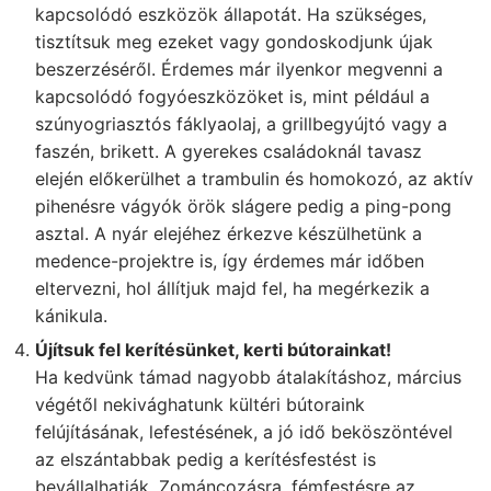
kapcsolódó eszközök állapotát. Ha szükséges,
tisztítsuk meg ezeket vagy gondoskodjunk újak
beszerzéséről. Érdemes már ilyenkor megvenni a
kapcsolódó fogyóeszközöket is, mint például a
szúnyogriasztós fáklyaolaj, a grillbegyújtó vagy a
faszén, brikett. A gyerekes családoknál tavasz
elején előkerülhet a trambulin és homokozó, az aktív
pihenésre vágyók örök slágere pedig a ping-pong
asztal. A nyár elejéhez érkezve készülhetünk a
medence-projektre is, így érdemes már időben
eltervezni, hol állítjuk majd fel, ha megérkezik a
kánikula.
Újítsuk fel kerítésünket, kerti bútorainkat!
Ha kedvünk támad nagyobb átalakításhoz, március
végétől nekivághatunk kültéri bútoraink
felújításának, lefestésének, a jó idő beköszöntével
az elszántabbak pedig a kerítésfestést is
bevállalhatják. Zománcozásra, fémfestésre az