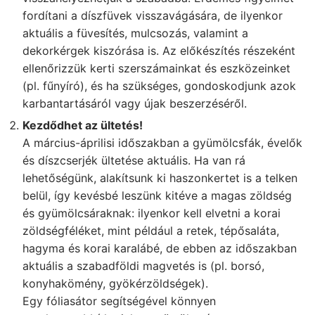
fordítani a díszfüvek visszavágására, de ilyenkor
aktuális a füvesítés, mulcsozás, valamint a
dekorkérgek kiszórása is. Az előkészítés részeként
ellenőrizzük kerti szerszámainkat és eszközeinket
(pl. fűnyíró), és ha szükséges, gondoskodjunk azok
karbantartásáról vagy újak beszerzéséről.
Kezdődhet az ültetés!
A március-áprilisi időszakban a gyümölcsfák, évelők
és díszcserjék ültetése aktuális. Ha van rá
lehetőségünk, alakítsunk ki haszonkertet is a telken
belül, így kevésbé leszünk kitéve a magas zöldség
és gyümölcsáraknak: ilyenkor kell elvetni a korai
zöldségféléket, mint például a retek, tépősaláta,
hagyma és korai karalábé, de ebben az időszakban
aktuális a szabadföldi magvetés is (pl. borsó,
konyhakömény, gyökérzöldségek).
Egy fóliasátor segítségével könnyen