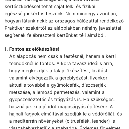
kertészkedéssel tehát saját lelki és fizikai
egészségünkért is teszünk. Nem mindegy azonban,
hogyan látunk neki: az országos hálózattal rendelkező
Praktiker szakértői az alábbiakban néhány javaslattal
segítenek felébreszteni kertünket téli álmából.
Fontos az előkészítés!
Az alapozás nem csak a festésnél, hanem a kerti
teendőknél is fontos. A kora tavasz ideális arra,
hogy megkezdjük a talajelőkészítést, lazítást,
valamint elvégezzük a gereblyézést. Ilyenkor
aktuális továbbá a gyümölcsfák, díszcserjék
metszése, a lemosó permetezés, valamint a
gyepszellőztetés és trágyázás is. Ha szükséges,
használjuk ki a jó időt magaságyás építésére. A
hajnali fagyok elmúltával szedjük le a védőfóliát, és
a mediterrán növényeket (citrusfélék, leander) is
visszahelyezhetjük a szabadba. Érdemes figyelmet