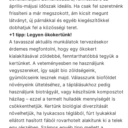
április-májusi időszak ideális. Ha csak fel szeretnénk
frissíteni a már megszokott, ám kicsit megunt
látványt, új párnákkal és egyéb kiegészítőkkel
dobhatjuk fel a közösségi teret.
+1 tipp: Legyen ökokertünk!
A tavasszal aktuális munkálatok tervezésekor
érdemes megfontolni, hogy egy ökokert
kialakításával zöldebbé, fenntarthatóbbá tegyük a
kertünket. A veteményesben ne használjunk
vegyszereket, így saját bio zöldségeink,
gyümölcseink lesznek majd. Válasszunk bioföldet
növényeink ültetéséhez, a táplálásukhoz pedig
használjunk biotrágyát, vagy készítsünk komposztot
házilag – ezzel a termelt hulladék mennyiségét is
csökkenthetjük. Kertünk biológiai diverzitását
növelhetjük, ha lyukacsos téglából, fúrt lyukakkal
ellátott hasított fából rovarhotelt alakítunk ki a telek
egy részében. Számos egyéb tipp mellett a