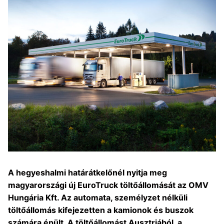
A hegyeshalmi határátkelőnél nyitja meg
magyarországi új EuroTruck töltőállomását az OMV
Hungária Kft. Az automata, személyzet nélküli
töltőállomás kifejezetten a kamionok és buszok
számára épült. A töltőállomást Ausztriából, a