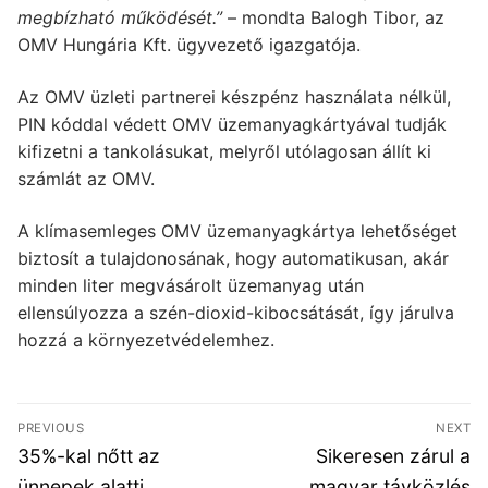
megbízható működését.”
– mondta Balogh Tibor, az
OMV Hungária Kft. ügyvezető igazgatója.
Az OMV üzleti partnerei készpénz használata nélkül,
PIN kóddal védett OMV üzemanyagkártyával tudják
kifizetni a tankolásukat, melyről utólagosan állít ki
számlát az OMV.
A klímasemleges OMV üzemanyagkártya lehetőséget
biztosít a tulajdonosának, hogy automatikusan, akár
minden liter megvásárolt üzemanyag után
ellensúlyozza a szén-dioxid-kibocsátását, így járulva
hozzá a környezetvédelemhez.
Bejegyzés
PREVIOUS
NEXT
navigáció
Previous
Next
35%-kal nőtt az
Sikeresen zárul a
post:
post:
ünnepek alatti
magyar távközlés