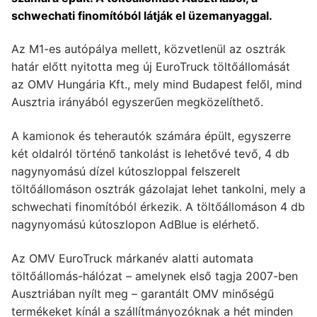
schwechati finomítóból látják el üzemanyaggal.
Az M1-es autópálya mellett, közvetlenül az osztrák
határ előtt nyitotta meg új EuroTruck töltőállomását
az OMV Hungária Kft., mely mind Budapest felől, mind
Ausztria irányából egyszerűen megközelíthető.
A kamionok és teherautók számára épült, egyszerre
két oldalról történő tankolást is lehetővé tevő, 4 db
nagynyomású dízel kútoszloppal felszerelt
töltőállomáson osztrák gázolajat lehet tankolni, mely a
schwechati finomítóból érkezik. A töltőállomáson 4 db
nagynyomású kútoszlopon AdBlue is elérhető.
Az OMV EuroTruck márkanév alatti automata
töltőállomás-hálózat – amelynek első tagja 2007-ben
Ausztriában nyílt meg – garantált OMV minőségű
termékeket kínál a szállítmányozóknak a hét minden