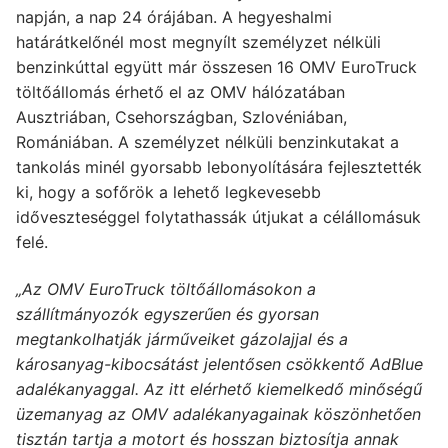
napján, a nap 24 órájában. A hegyeshalmi
határátkelőnél most megnyílt személyzet nélküli
benzinkúttal együtt már összesen 16 OMV EuroTruck
töltőállomás érhető el az OMV hálózatában
Ausztriában, Csehországban, Szlovéniában,
Romániában. A személyzet nélküli benzinkutakat a
tankolás minél gyorsabb lebonyolítására fejlesztették
ki, hogy a sofőrök a lehető legkevesebb
időveszteséggel folytathassák útjukat a célállomásuk
felé.
„Az OMV EuroTruck töltőállomások
on a
szállítmányozók egyszerűen és gyorsan
megtankolhatják járműveiket gázolajjal és a
károsanyag-kibocsátást jelentősen csökkentő AdBlue
adalékanyaggal. Az itt elérhető kiemelkedő minőségű
üzemanyag az OMV adalékanyagainak köszönhetően
tisztán tartja a motort és hosszan biztosítja annak