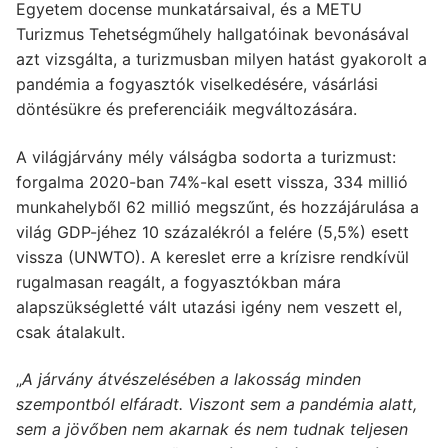
Egyetem docense munkatársaival, és a METU
Turizmus Tehetségműhely hallgatóinak bevonásával
azt vizsgálta, a turizmusban milyen hatást gyakorolt a
pandémia a fogyasztók viselkedésére, vásárlási
döntésükre és preferenciáik megváltozására.
A világjárvány mély válságba sodorta a turizmust:
forgalma 2020-ban 74%-kal esett vissza, 334 millió
munkahelyből 62 millió megszűnt, és hozzájárulása a
világ GDP-jéhez 10 százalékról a felére (5,5%) esett
vissza (UNWTO). A kereslet erre a krízisre rendkívül
rugalmasan reagált, a fogyasztókban mára
alapszükségletté vált utazási igény nem veszett el,
csak átalakult.
„
A járvány átvészelésében a lakosság minden
szempontból elfáradt. Viszont sem a pandémia alatt,
sem a jövőben nem akarnak és nem tudnak teljesen