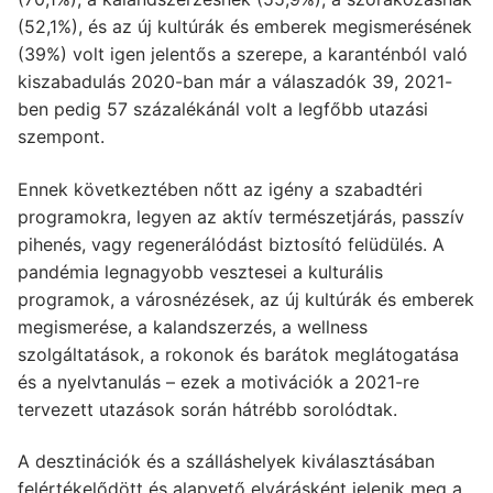
(52,1%), és az új kultúrák és emberek megismerésének
(39%) volt igen jelentős a szerepe, a karanténból való
kiszabadulás 2020-ban már a válaszadók 39, 2021-
ben pedig 57 százalékánál volt a legfőbb utazási
szempont.
Ennek következtében nőtt az igény a szabadtéri
programokra, legyen az aktív természetjárás, passzív
pihenés, vagy regenerálódást biztosító felüdülés. A
pandémia legnagyobb vesztesei a kulturális
programok, a városnézések, az új kultúrák és emberek
megismerése, a kalandszerzés, a wellness
szolgáltatások, a rokonok és barátok meglátogatása
és a nyelvtanulás – ezek a motivációk a 2021-re
tervezett utazások során hátrébb sorolódtak.
A desztinációk és a szálláshelyek kiválasztásában
felértékelődött és alapvető elvárásként jelenik meg a