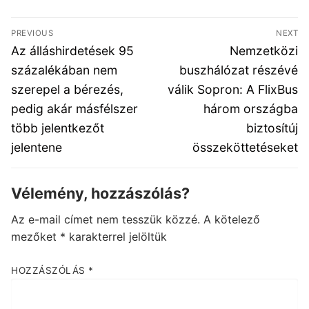
Bejegyzés
PREVIOUS
NEXT
navigáció
Previous
Next
Az álláshirdetések 95
Nemzetközi
post:
post:
százalékában nem
buszhálózat részévé
szerepel a bérezés,
válik Sopron: A FlixBus
pedig akár másfélszer
három országba
több jelentkezőt
biztosítúj
jelentene
összeköttetéseket
Vélemény, hozzászólás?
Az e-mail címet nem tesszük közzé.
A kötelező
mezőket
*
karakterrel jelöltük
HOZZÁSZÓLÁS
*