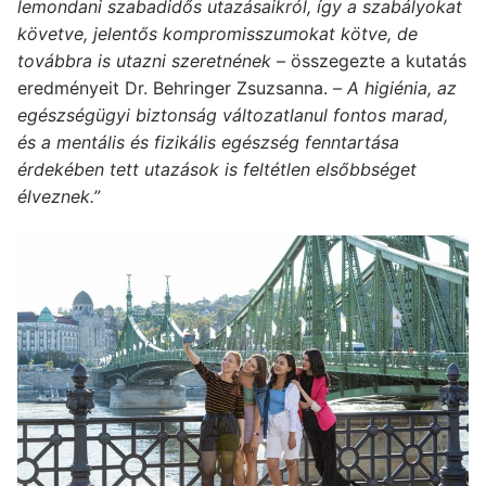
lemondani szabadidős utazásaikról, így a szabályokat
követve, jelentős kompromisszumokat kötve, de
továbbra is utazni
szeretnének
– összegezte a kutatás
eredményeit Dr. Behringer Zsuzsanna. –
A higiénia, az
egészségügyi biztonság változatlanul fontos marad,
és a mentális és fizikális egészség fenntartása
érdekében tett utazások is feltétlen elsőbbséget
élveznek.”