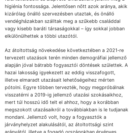
higiénia fontossága. Jelentősen nőtt azok aránya, akik
kizárólag önálló szervezésben utaztak, és önálló
vendégházakban szálltak meg a szűkebb családdal
vagy kisebb baráti társaságokkal – így sokkal jobban
elkülönülhettek a többi utazótól.
Az átoltottság növekedése következtében a 2021-re
tervezett utazások terén minden demográfiai jellemző
alapján jóval bátrabb fogyasztói döntések születtek. A
hazai lakosság igyekezett az eddig visszafogott,
illetve elmaradt utazásait lehetőségeihez mérten
pótolni. Egyre többen tervezték, hogy megpróbálnak
visszatérni a 2019-ig jellemző utazási szokásaikhoz,
mert túl hosszú idő telt el ahhoz, hogy a korábban
megszokott utazásaikról a továbbiakban is le tudjanak
mondani. Jellemző volt, hogy a fogyasztók a
járványhelyzet alakulásától, az átoltottsági szint
arányától, illetve a fogadó országokban érvényes