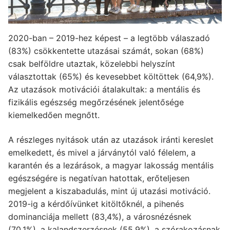
2020-ban – 2019-hez képest – a legtöbb válaszadó
(83%) csökkentette utazásai számát, sokan (68%)
csak belföldre utaztak, közelebbi helyszínt
választottak (65%) és kevesebbet költöttek (64,9%).
Az utazások motivációi átalakultak: a mentális és
fizikális egészség megőrzésének jelentősége
kiemelkedően megnőtt.
A részleges nyitások után az utazások iránti kereslet
emelkedett, és mivel a járványtól való félelem, a
karantén és a lezárások, a magyar lakosság mentális
egészségére is negatívan hatottak, erőteljesen
megjelent a kiszabadulás, mint új utazási motiváció.
2019-ig a kérdőívünket kitöltőknél, a pihenés
dominanciája mellett (83,4%), a városnézésnek
(70,1%), a kalandszerzésnek (55,9%), a szórakozásnak