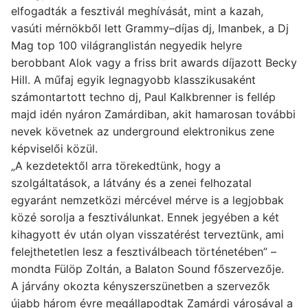
elfogadták a fesztivál meghívását, mint a kazah,
vasúti mérnökből lett Grammy–díjas dj, Imanbek, a Dj
Mag top 100 világranglistán negyedik helyre
berobbant Alok vagy a friss brit awards díjazott Becky
Hill. A műfaj egyik legnagyobb klasszikusaként
számontartott techno dj, Paul Kalkbrenner is fellép
majd idén nyáron Zamárdiban, akit hamarosan további
nevek követnek az underground elektronikus zene
képviselői közül.
„A kezdetektől arra törekedtünk, hogy a
szolgáltatások, a látvány és a zenei felhozatal
egyaránt nemzetközi mércével mérve is a legjobbak
közé sorolja a fesztiválunkat. Ennek jegyében a két
kihagyott év után olyan visszatérést terveztünk, ami
felejthetetlen lesz a fesztiválbeach történetében” –
mondta Fülöp Zoltán, a Balaton Sound főszervezője.
A járvány okozta kényszerszünetben a szervezők
újabb három évre megállapodtak Zamárdi városával a