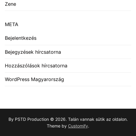
Zene
META
Bejelentkezés
Bejegyzések hírcsatorna
Hozzászólások hírcsatorna
WordPress Magyarország
By PSTD Production © 2026. Talán vannak sütik az oldalon.
Theme by
Customify
.