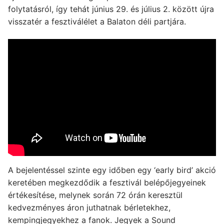
folytatásról, így tehát június 29. és július 2. között újra
visszatér a fesztiválélet a Balaton déli partjára.
A bejelentéssel szinte egy időben egy ‘early bird’ akció
keretében megkezdődik a fesztivál belépőjegyeinek
értékesítése, melynek során 72 órán keresztül
kedvezményes áron juthatnak bérletekhez,
kempingjegyekhez a fanok. Jegyek a Sound