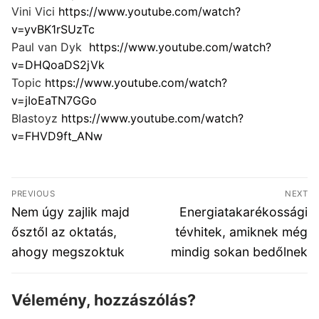
Vini Vici
https://www.youtube.com/watch?
v=yvBK1rSUzTc
Paul van Dyk
https://www.youtube.com/watch?
v=DHQoaDS2jVk
Topic
https://www.youtube.com/watch?
v=jIoEaTN7GGo
Blastoyz
https://www.youtube.com/watch?
v=FHVD9ft_ANw
Bejegyzés
PREVIOUS
NEXT
navigáció
Previous
Next
Nem úgy zajlik majd
Energiatakarékossági
post:
post:
ősztől az oktatás,
tévhitek, amiknek még
ahogy megszoktuk
mindig sokan bedőlnek
Vélemény, hozzászólás?