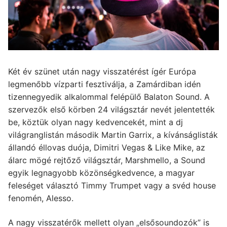
Két év szünet után nagy visszatérést ígér Európa
legmenőbb vízparti fesztiválja, a Zamárdiban idén
tizennegyedik alkalommal felépülő Balaton Sound. A
szervezők első körben 24 világsztár nevét jelentették
be, köztük olyan nagy kedvencekét, mint a dj
világranglistán második Martin Garrix, a kívánságlisták
állandó éllovas duója, Dimitri Vegas & Like Mike, az
álarc mögé rejtőző világsztár, Marshmello, a Sound
egyik legnagyobb közönségkedvence, a magyar
feleséget választó Timmy Trumpet vagy a svéd house
fenomén, Alesso.
A nagy visszatérők mellett olyan „elsősoundozók” is