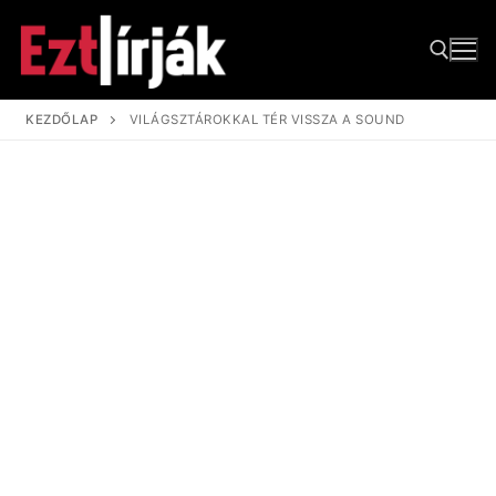
Ugrás
a
tartalomra
KEZDŐLAP
VILÁGSZTÁROKKAL TÉR VISSZA A SOUND
Keresése: