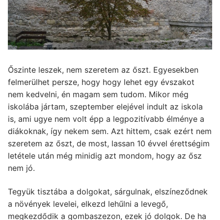
Őszinte leszek, nem szeretem az őszt. Egyesekben
felmerülhet persze, hogy hogy lehet egy évszakot
nem kedvelni, én magam sem tudom. Mikor még
iskolába jártam, szeptember elejével indult az iskola
is, ami ugye nem volt épp a legpozitívabb élménye a
diákoknak, így nekem sem. Azt hittem, csak ezért nem
szeretem az őszt, de most, lassan 10 évvel érettségim
letétele után még minidig azt mondom, hogy az ősz
nem jó.
Tegyük tisztába a dolgokat, sárgulnak, elszíneződnek
a növények levelei, elkezd lehűlni a levegő,
megkezdődik a gombaszezon, ezek jó dolgok. De ha