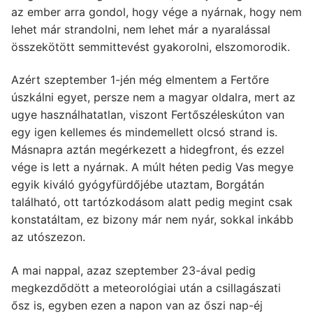
az ember arra gondol, hogy vége a nyárnak, hogy nem
lehet már strandolni, nem lehet már a nyaralással
összekötött semmittevést gyakorolni, elszomorodik.
Azért szeptember 1-jén még elmentem a Fertőre
úszkálni egyet, persze nem a magyar oldalra, mert az
ugye használhatatlan, viszont Fertőszéleskúton van
egy igen kellemes és mindemellett olcsó strand is.
Másnapra aztán megérkezett a hidegfront, és ezzel
vége is lett a nyárnak. A múlt héten pedig Vas megye
egyik kiváló gyógyfürdőjébe utaztam, Borgátán
található, ott tartózkodásom alatt pedig megint csak
konstatáltam, ez bizony már nem nyár, sokkal inkább
az utószezon.
A mai nappal, azaz szeptember 23-ával pedig
megkezdődött a meteorológiai után a csillagászati
ősz is, egyben ezen a napon van az őszi nap-éj