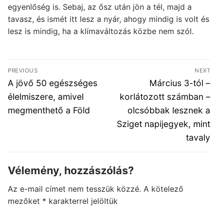
egyenlőség is. Sebaj, az ősz után jön a tél, majd a
tavasz, és ismét itt lesz a nyár, ahogy mindig is volt és
lesz is mindig, ha a klímaváltozás közbe nem szól.
Bejegyzés
PREVIOUS
NEXT
navigáció
Previous
Next
A jövő 50 egészséges
Március 3-tól –
post:
post:
élelmiszere, amivel
korlátozott számban –
megmenthető a Föld
olcsóbbak lesznek a
Sziget napijegyek, mint
tavaly
Vélemény, hozzászólás?
Az e-mail címet nem tesszük közzé.
A kötelező
mezőket
*
karakterrel jelöltük