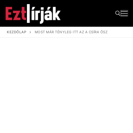
Ugrás
a
tartalomra
KEZDŐLAP
MOST MÁR TÉNYLEG ITT AZ A CSÍRA ŐSZ
Keresése: