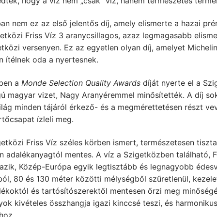
dtek, hogy a víz nem „csak” víz, hanem természetes termék
an nem ez az első jelentős díj, amely elismerte a hazai p
etközi Friss Víz 3 aranycsillagos, azaz legmagasabb elism
közi versenyen. Ez az egyetlen olyan díj, amelyet Micheli
n ítélnek oda a nyertesnek.
ben a
Monde Selection Quality Awards
díját nyerte el a Sz
gú magyar vizet, Nagy Aranyéremmel minősítették. A díj sok
ilág minden tájáról érkező- és a megmérettetésen részt ve
tőcsapat ízleli meg.
etközi Friss Víz széles körben ismert, természetesen tisz
 adalékanyagtól mentes. A víz a Szigetközben található, F
azik, Közép-Európa egyik legtisztább és legnagyobb édesví
ól, 80 és 130 méter közötti mélységből szűretlenül, kezele
alékoktól és tartósítószerektől mentesen őrzi meg minőség
ok kivételes összhangja igazi kinccsé teszi, és harmoniku
hoz.