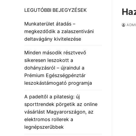
Haz
LEGUTÓBBI BEJEGYZÉSEK
Munkaterület átadás –
ADM
megkezdődik a zalaszentiváni
deltavágány kivitelezése
Minden második résztvevő
sikeresen leszokott a
dohányzásról – újraindul a
Prémium Egészségpénztár
leszokástámogató programja
A padeltől a pilatesig: új
sporttrendek pörgetik az online
vásárlást Magyarországon, az
elektromos rollerek a
legnépszerűbbek