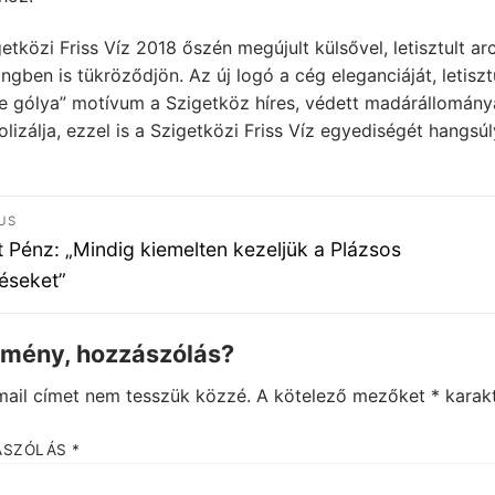
etközi Friss Víz 2018 őszén megújult külsővel, letisztult ar
ngben is tükröződjön. Az új logó a cég eleganciáját, letiszt
te gólya” motívum a Szigetköz híres, védett madárállomán
lizálja, ezzel is a Szigetközi Friss Víz egyediségét hangsú
jegyzés
US
igáció
ous
t Pénz: „Mindig kiemelten kezeljük a Plázsos
péseket”
emény, hozzászólás?
mail címet nem tesszük közzé.
A kötelező mezőket
*
karakt
ÁSZÓLÁS
*