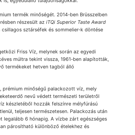
 is, egyedülálló tulajdonságokkal.
rémium termék minőségét. 2014-ben Brüsszelben
erésben részesült az
iTQi Superior Taste Award
n csillagos sztárséfek és sommelier-k döntése
igetközi Friss Víz, melynek során az egyedi
éves múltra tekint vissza, 1961-ben alapították,
vő termékeket hetven tagból álló
ta, prémium minőségű palackozott víz, mely
eketeerdő nevű védett természeti területről
z készletéből hozzák felszínre mélyfúrású
tlenül, teljesen természetesen. Palackozás után
ét legalább 6 hónapig. A vízbe zárt egészséges
san párosítható különböző ételekhez és