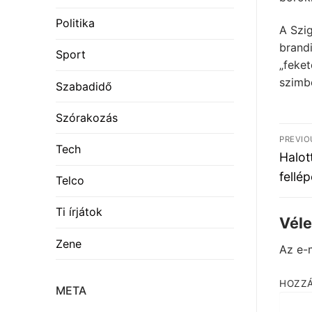
Politika
A Szig
brandi
Sport
„feke
szimbo
Szabadidő
Szórakozás
Be
PREVIO
Tech
nav
Previ
Halot
post:
fellé
Telco
Ti írjátok
Vél
Zene
Az e-
HOZZ
META