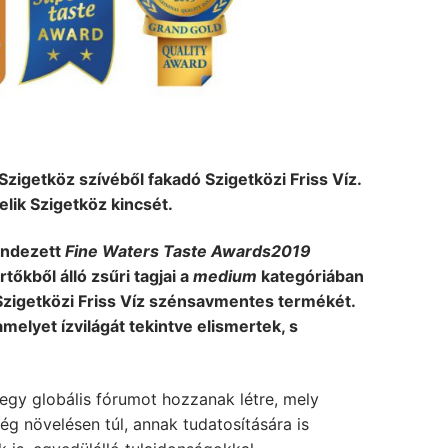
igetköz szívéből fakadó Szigetközi Friss Víz.
lik Szigetköz kincsét.
endezett
Fine Waters Taste Awards
2019
tőkből álló zsűri tagjai a
medium
kategóriában
 Szigetközi Friss Víz szénsavmentes termékét.
elyet ízvilágát tekintve elismertek, s
 egy globális fórumot hozzanak létre, mely
ég növelésen túl, annak tudatosítására is