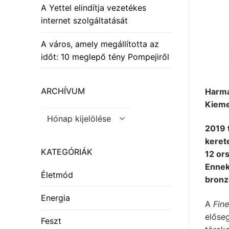
A Yettel elindítja vezetékes
internet szolgáltatását
A város, amely megállította az
időt: 10 meglepő tény Pompejiről
ARCHÍVUM
Harma
Kieme
Archívum
2019 
kerete
KATEGÓRIÁK
12 or
Ennek
Életmód
bronz
Energia
A
Fin
előseg
Feszt