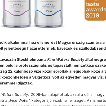
dik alkalommal hoz elismerést Magyarország számára a Sz
lt jelentőségű hazai éttermek, kávézók és szállodák rende
tavaszán Stockholmban a
Fine Waters Society
által megr
in belül a professzionális és tapasztalt nemzetközi szakér
szág 22 különböző vize közül sorolták a legjobbak közé a
 köszönhetően a Szigetközi volt az egyetlen magyar víz, am
éremmel díjaztak.
e Waters Societyt
2008-ban alapították azzal a céllal, hogy
íti a
„Fine Water”
kategóriájú vizek ismertségét. Az ismerts