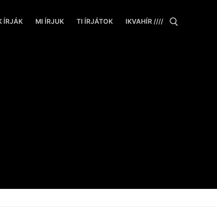
 ÍRJÁK
MI ÍRJUK
TI ÍRJÁTOK
IKVAHÍR ////
Keresése: