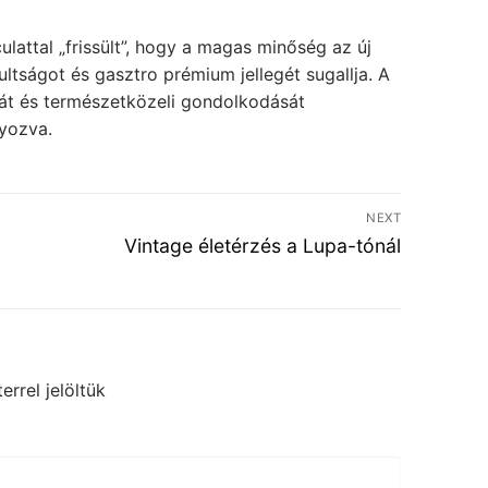
culattal „frissült”, hogy a magas minőség az új
ultságot és gasztro prémium jellegét sugallja. A
yát és természetközeli gondolkodását
lyozva.
NEXT
Next
Vintage életérzés a Lupa-tónál
post:
errel jelöltük