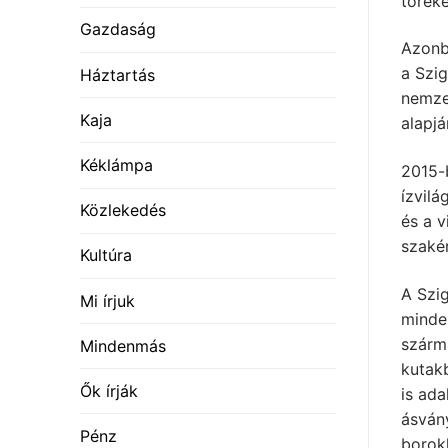
töreke
Gazdaság
Azonb
a Szig
Háztartás
nemzet
Kaja
alapjá
Kéklámpa
2015-
ízvilá
Közlekedés
és a v
szakér
Kultúra
A Szig
Mi írjuk
minden
szárm
Mindenmás
kutakb
Ők írják
is ad
ásvány
Pénz
borok