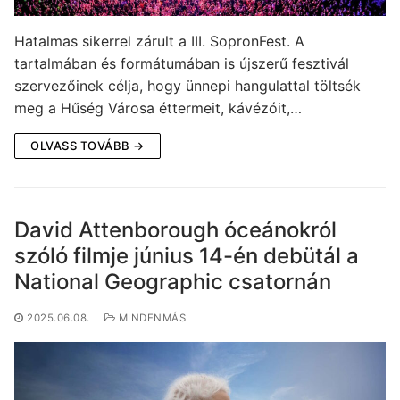
Hatalmas sikerrel zárult a III. SopronFest. A
tartalmában és formátumában is újszerű fesztivál
szervezőinek célja, hogy ünnepi hangulattal töltsék
meg a Hűség Városa éttermeit, kávézóit,…
OLVASS TOVÁBB →
David Attenborough óceánokról
szóló filmje június 14-én debütál a
National Geographic csatornán
2025.06.08.
MINDENMÁS