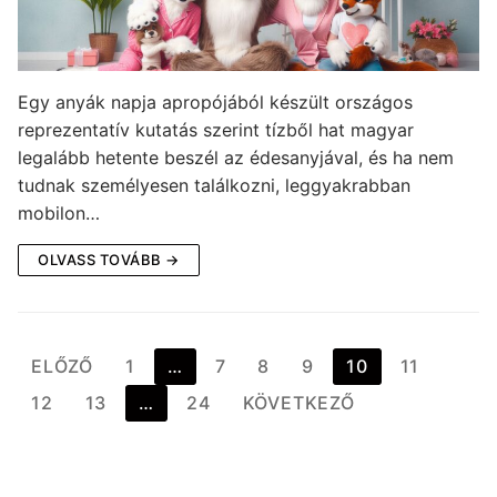
Egy anyák napja apropójából készült országos
reprezentatív kutatás szerint tízből hat magyar
legalább hetente beszél az édesanyjával, és ha nem
tudnak személyesen találkozni, leggyakrabban
mobilon…
OLVASS TOVÁBB →
Bejegyzések
ELŐZŐ
1
…
7
8
9
10
11
lapozása
12
13
…
24
KÖVETKEZŐ