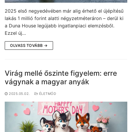
2025 első negyedévében már alig érhető el újépítésű
lakás 1 millió forint alatti négyzetméteráron – derül ki
a Duna House legújabb ingatlanpiaci elemzésből.
Ezzel új…
OLVASS TOVÁBB →
Virág mellé őszinte figyelem: erre
vágynak a magyar anyák
2025.05.02.
ÉLETMÓD