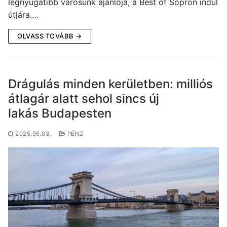
legnyugatibb városunk ajánlója, a Best of Sopron indul
útjára.…
OLVASS TOVÁBB →
Drágulás minden kerületben: milliós
átlagár alatt sehol sincs új
lakás Budapesten
2025.05.03.
PÉNZ