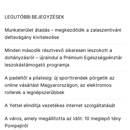
LEGUTÓBBI BEJEGYZÉSEK
Munkaterület átadás – megkezdődik a zalaszentiváni
deltavágány kivitelezése
Minden második résztvevő sikeresen leszokott a
dohányzásról – újraindul a Prémium Egészségpénztár
leszokástámogató programja
A padeltől a pilatesig: új sporttrendek pörgetik az
online vásárlást Magyarországon, az elektromos
rollerek a legnépszerűbbek
A Yettel elindítja vezetékes internet szolgáltatását
A város, amely megállította az időt: 10 meglepő tény
Pompejiről