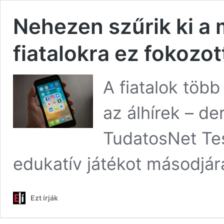
Nehezen szűrik ki a 
fiatalokra ez fokozot
A fiatalok több
az álhírek – de
TudatosNet Tes
edukatív játékot másodjár
Ezt írják